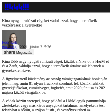
Kína nyugati ruházati cégeket vádol azzal, hogy a termékeik
veszélyesek a gyerekekre
Fődi Kitti
gazdaság
2021. június 3. 5:26
Megosztás
Kína több nagy nyugati ruházati céget, köztük a Nike-ot, a H&M-et
és a Zarát, vádolja azzal, hogy a termékeik ártalmasak lehetnek a
gyerekekre nézve.
A figyelmeztető közlemény az ország vámigazgatásának honlapján
jelent meg, amin 81 olyan árucikket sorolnak fel, köztük ruhákat,
gyerekjátékokat, cumisüveget, fogkefét, amit 2020 júniusa és 2021
májusa között vizsgáltak be.
A vádak között szerepel, hogy például a H&M egyik pamutruhája
„festékeket vagy más káros anyagokat tartalmaz, amelyeket a test
felszívhat a bőrön, a szájon át stb., és veszélyeztetheti az