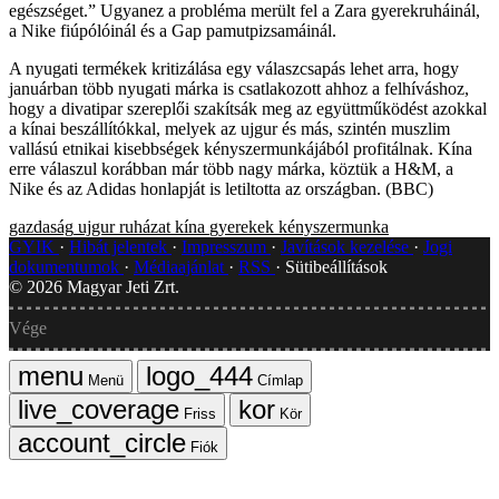
egészséget.” Ugyanez a probléma merült fel a Zara gyerekruháinál,
a Nike fiúpólóinál és a Gap pamutpizsamáinál.
A nyugati termékek kritizálása egy válaszcsapás lehet arra, hogy
januárban több nyugati márka is csatlakozott ahhoz a felhíváshoz,
hogy a divatipar szereplői szakítsák meg az együttműködést azokkal
a kínai beszállítókkal, melyek az ujgur és más, szintén muszlim
vallású etnikai kisebbségek kényszermunkájából profitálnak. Kína
erre válaszul korábban már több nagy márka, köztük a H&M, a
Nike és az Adidas honlapját is letiltotta az országban. (BBC)
gazdaság
ujgur
ruházat
kína
gyerekek
kényszermunka
GYIK
Hibát jelentek
Impresszum
Javítások kezelése
Jogi
dokumentumok
Médiaajánlat
RSS
Sütibeállítások
©
2026
Magyar Jeti Zrt.
Vége
Menü
Címlap
Friss
Kör
Fiók