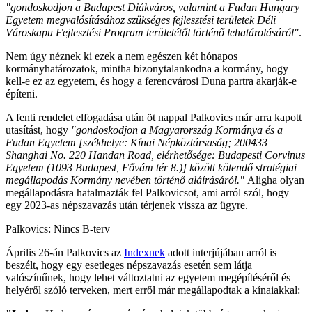
"gondoskodjon a Budapest Diákváros, valamint a Fudan Hungary
Egyetem megvalósításához szükséges fejlesztési területek Déli
Városkapu Fejlesztési Program területétől történő lehatárolásáról"
.
Nem úgy néznek ki ezek a nem egészen két hónapos
kormányhatározatok, mintha bizonytalankodna a kormány, hogy
kell-e ez az egyetem, és hogy a ferencvárosi Duna partra akarják-e
építeni.
A fenti rendelet elfogadása után öt nappal Palkovics már arra kapott
utasítást, hogy
"gondoskodjon a Magyarország Kormánya és a
Fudan Egyetem [székhelye: Kínai Népköztársaság; 200433
Shanghai No. 220 Handan Road, elérhetősége: Budapesti Corvinus
Egyetem (1093 Budapest, Fővám tér 8.)] között kötendő stratégiai
megállapodás Kormány nevében történő aláírásáról."
Aligha olyan
megállapodásra hatalmazták fel Palkovicsot, ami arról szól, hogy
egy 2023-as népszavazás után térjenek vissza az ügyre.
Palkovics: Nincs B-terv
Április 26-án Palkovics az
Indexnek
adott interjújában arról is
beszélt, hogy egy esetleges népszavazás esetén sem látja
valószínűnek, hogy lehet változtatni az egyetem megépítéséről és
helyéről szóló terveken, mert erről már megállapodtak a kínaiakkal: