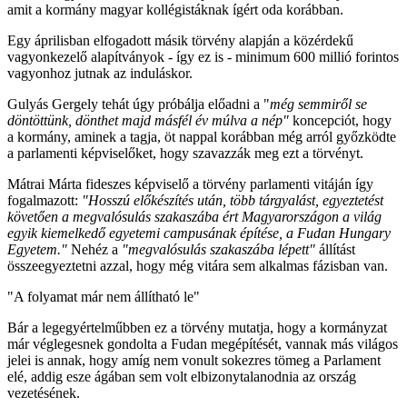
amit a kormány magyar kollégistáknak ígért oda korábban.
Egy áprilisban elfogadott másik törvény alapján a közérdekű
vagyonkezelő alapítványok - így ez is - minimum 600 millió forintos
vagyonhoz jutnak az induláskor.
Gulyás Gergely tehát úgy próbálja előadni a "
még semmiről se
döntöttünk, dönthet majd másfél év múlva a nép"
koncepciót, hogy
a kormány, aminek a tagja, öt nappal korábban még arról győzködte
a parlamenti képviselőket, hogy szavazzák meg ezt a törvényt.
Mátrai Márta fideszes képviselő a törvény parlamenti vitáján így
fogalmazott:
"Hosszú előkészítés után, több tárgyalást, egyeztetést
követően a megvalósulás szakaszába ért Magyarországon a világ
egyik kiemelkedő egyetemi campusának építése, a Fudan Hungary
Egyetem."
Nehéz a
"megvalósulás szakaszába lépett"
állítást
összeegyeztetni azzal, hogy még vitára sem alkalmas fázisban van.
"A folyamat már nem állítható le"
Bár a legegyértelműbben ez a törvény mutatja, hogy a kormányzat
már véglegesnek gondolta a Fudan megépítését, vannak más világos
jelei is annak, hogy amíg nem vonult sokezres tömeg a Parlament
elé, addig esze ágában sem volt elbizonytalanodnia az ország
vezetésének.