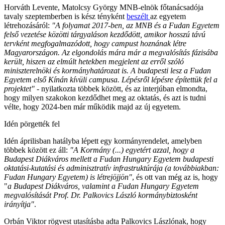
Horváth Levente, Matolcsy György MNB-elnök főtanácsadója
tavaly szeptemberben is kész tényként
beszélt
az egyetem
létrehozásáról:
"A folyamat 2017-ben, az MNB és a Fudan Egyetem
felső vezetése közötti tárgyaláson kezdődött, amikor hosszú távú
tervként megfogalmazódott, hogy campust hoznának létre
Magyarországon. Az elgondolás mára már a megvalósítás fázisába
került, hiszen az elmúlt hetekben megjelent az erről szóló
miniszterelnöki és kormányhatározat is. A budapesti lesz a Fudan
Egyetem első Kínán kívüli campusa. Lépésről lépésre építettük fel a
projektet"
- nyilatkozta többek között, és az interjúban elmondta,
hogy milyen szakokon kezdődhet meg az oktatás, és azt is tudni
vélte, hogy 2024-ben már működik majd az új egyetem.
Idén pörgették fel
Idén áprilisban hatályba lépett egy kormányrendelet, amelyben
többek között ez áll:
"A Kormány (...) egyetért azzal, hogy a
Budapest Diákváros mellett a Fudan Hungary Egyetem budapesti
oktatási-kutatási és adminisztratív infrastruktúrája (a továbbiakban:
Fudan Hungary Egyetem) is létrejöjjön"
, és ott van még az is, hogy
"
a Budapest Diákváros, valamint a Fudan Hungary Egyetem
megvalósítását Prof. Dr. Palkovics László kormánybiztosként
irányítja"
.
Orbán Viktor rögvest utasításba adta Palkovics Lászlónak, hogy