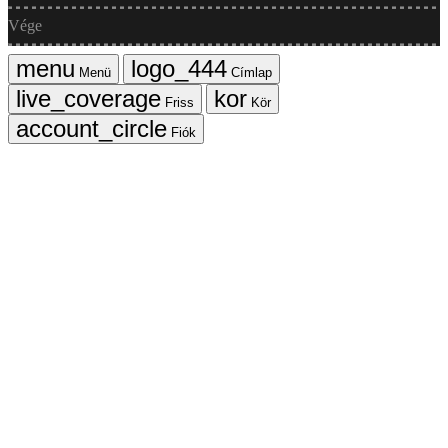
Vége
Menü
Címlap
Friss
Kör
Fiók