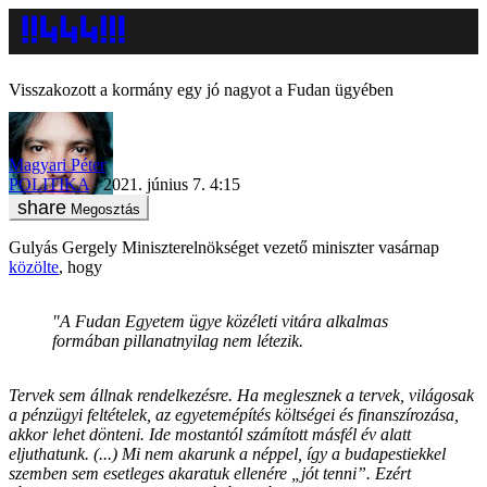
Visszakozott a kormány egy jó nagyot a Fudan ügyében
Magyari Péter
POLITIKA
2021. június 7. 4:15
Megosztás
Gulyás Gergely Miniszterelnökséget vezető miniszter vasárnap
közölte
, hogy
"A Fudan Egyetem ügye közéleti vitára alkalmas
formában pillanatnyilag nem létezik.
Tervek sem állnak rendelkezésre. Ha meglesznek a tervek, világosak
a pénzügyi feltételek, az egyetemépítés költségei és finanszírozása,
akkor lehet dönteni. Ide mostantól számított másfél év alatt
eljuthatunk. (...) Mi nem akarunk a néppel, így a budapestiekkel
szemben sem esetleges akaratuk ellenére „jót tenni”. Ezért