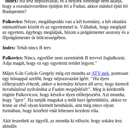
"Index:
Ha lesz népszavazás, és a helyiek többsége nem akarja,
hogy a rozsdaövezetben épüljön fel a Fudan, akkor máshol épül fel
Budapesten?
Palkovics:
Nézze, megállapodás van a két kormány, a két oktatási
minisztérium között és az egyetemmel is. Vállaltuk, hogy megépül
az egyetem, úgyhogy meglátjuk, bízom a polgármester asszony és a
főpolgármester úr bölcsességében.
Index:
Tehát nincs B terv.
Palkovics:
Nincs, egyelőre nem szeretnénk B tervvel foglalkozni.
Adja magát, hogy ez egy egyetemi terület legyen."
Május 6-án Gulyás Gergely még ezt mondta az
ATV-nek
, pontosan
egy hónappal azelőtt, hogy népszavazást ígért:
“Ha ilyen
előterjesztés érkezik, akkor a kormány készen áll arra, hogy kiemelt
beruházássá nyilvánítsa a Fudan megépítését”
. Meg is kérdezték
rögtön Palkovicsot, hogy készít-e ilyen előterjesztést. Azt mondta,
hogy
"igen"
. Ha tartják magukat a múlt havi ígéretükhöz, akkor ez
lenne az első olyan kiemelt beruházás, ami még nincs olyan
formában, hogy közéleti vitát lehessen kezdeni róla.
Akit leszedtek az ügyről, az mondta ki először, hogy sokára lesz
aktuális