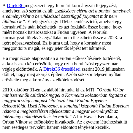
A
Direkt36
megszerzett egy februári kormányzati feljegyzést,
amelyben szó szerint ez áll:
„szükséges elérni azt a pontot, amelynek
eredményeként a beruházással összefüggő folyamat már nem
állítható le”.
E feljegyzés egy ITM-es emlékeztető, amelyet egy
kormányülés után készítettek, és azt foglalták össze benne, hogy
miért hoznak határozatokat a Fudan ügyében. A februári
kormányzati törekvés egyáltalán nem illeszthető össze a 2023-ra
ígért népszavazással. Ez is arra utal, hogy a kormány most
meggondolta magát, és egy jelentős lépést tett hátrafelé.
Ha megnézzük alaposabban a Fudan előkészítésének történetét,
akkor is az a kép erősödik, hogy ezt a beruházást egyszer már
végleg eldöntötték. A
Direkt36 értesülései
szerint 2019 júliusában
dőlt el, hogy meg akarják építeni. Azóta sokszor teljesen nyíltan
erősítette meg a kormány az elköteleződését.
2019. október 31-én az alábbi hírt adta ki az MTI:
"Orbán Viktor
miniszterelnök csütörtök reggel a Karmelita kolostorban fogadta a
magyarországi campust létrehozó kínai Fudan Egyetem
delegációját. Hszü Ning-seng, a sanghaji központú Fudan Egyetem
rektora a megbeszélésen tájékoztatta a magyar kormányfőt az
intézmény működéséről és terveiről."
A hír Havasi Bertalanra,
Orbán Viktor sajtófőnökére hivatkozik. Az egyetem létrehozását itt
nem esetleges tervként, hanem eldöntött tényként kezelik.