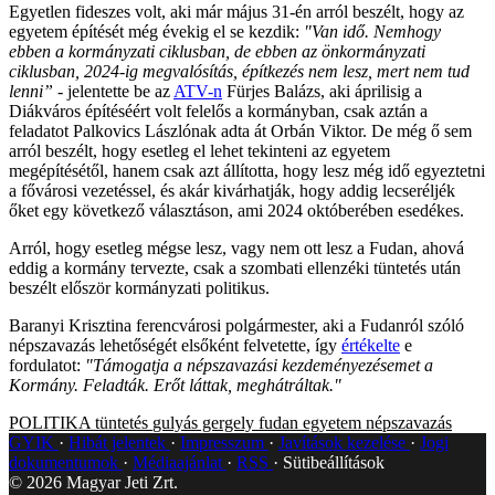
Egyetlen fideszes volt, aki már május 31-én arról
beszélt, hogy az
egyetem építését még évekig el se kezdik:
"Van idő. Nemhogy
ebben a kormányzati ciklusban, de ebben az önkormányzati
ciklusban, 2024-ig megvalósítás, építkezés nem lesz, mert nem tud
lenni”
- jelentette be az
ATV-n
Fürjes Balázs, aki áprilisig a
Diákváros építéséért volt felelős a kormányban, csak aztán a
feladatot Palkovics Lászlónak adta át Orbán Viktor. De még ő sem
arról beszélt, hogy esetleg el lehet tekinteni az egyetem
megépítésétől, hanem csak azt állította, hogy lesz még idő egyeztetni
a fővárosi vezetéssel, és akár kivárhatják, hogy addig lecseréljék
őket egy következő választáson, ami 2024 októberében esedékes.
Arról, hogy esetleg mégse lesz, vagy nem ott lesz a Fudan, ahová
eddig a kormány tervezte, csak a szombati ellenzéki tüntetés után
beszélt először kormányzati politikus.
Baranyi Krisztina ferencvárosi polgármester, aki a Fudanról szóló
népszavazás lehetőségét elsőként felvetette, így
értékelte
e
fordulatot:
"Támogatja a népszavazási kezdeményezésemet a
Kormány. Feladták. Erőt láttak, meghátráltak."
POLITIKA
tüntetés
gulyás gergely
fudan egyetem
népszavazás
GYIK
Hibát jelentek
Impresszum
Javítások kezelése
Jogi
dokumentumok
Médiaajánlat
RSS
Sütibeállítások
©
2026
Magyar Jeti Zrt.