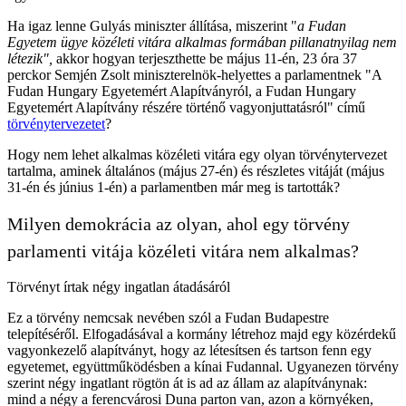
Ha igaz lenne Gulyás miniszter állítása, miszerint "
a Fudan
Egyetem ügye közéleti vitára alkalmas formában pillanatnyilag nem
létezik",
akkor hogyan terjeszthette be május 11-én, 23 óra 37
perckor Semjén Zsolt miniszterelnök-helyettes a parlamentnek "A
Fudan Hungary Egyetemért Alapítványról, a Fudan Hungary
Egyetemért Alapítvány részére történő vagyonjuttatásról" című
törvénytervezetet
?
Hogy nem lehet alkalmas közéleti vitára egy olyan törvénytervezet
tartalma, aminek általános (május 27-én) és részletes vitáját (május
31-én és június 1-én) a parlamentben már meg is tartották?
Milyen demokrácia az olyan, ahol egy törvény
parlamenti vitája közéleti vitára nem alkalmas?
Törvényt írtak négy ingatlan átadásáról
Ez a törvény nemcsak nevében szól a Fudan Budapestre
telepítéséről. Elfogadásával a kormány létrehoz majd egy közérdekű
vagyonkezelő alapítványt, hogy az létesítsen és tartson fenn egy
egyetemet, együttműködésben a kínai Fudannal. Ugyanezen törvény
szerint négy ingatlant rögtön át is ad az állam az alapítványnak:
mind a négy a ferencvárosi Duna parton van, azon a környéken,