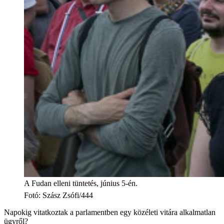
A Fudan elleni tüntetés, június 5-én.
Fotó
:
Szász Zsófi/444
Napokig vitatkoztak a parlamentben egy közéleti vitára alkalmatlan
ügyről?