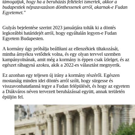
támogatjuk, hogy ha a beruházás feltételei ismertek, akkor a
budapestiek népszavazáson dönthessenek arról, akarnak-e Fudan
Egyetemet."
Gulyás bejelentése szerint 2023 januárjára tolták ki a döntés
legkorábbi határidejét arról, hogy egyáltalán legyen-e Fudan
Egyetem Budapesten.
A kormány úgy próbálja beállítani az ellenzékiek tiltakozását,
mintha árnyékra vetődtek volna, és egy olyan tervvel szemben
kampányolnának, amit még a kormány is éppen csak ízlelget, és az
egészet ráhagyná azokra, akik a 2022-es választást megnyerik.
Ez azonban egy teljesen új irány a kormány részéről. Egészen
mostanáig minden idei döntés arról szólt, hogy sürgesse és
visszavonhatatlanná tegye a Fudan felépülését, és hogy az egyetem
a Diákváros néven tervezett beruházással együtt, annak területén
épüljön fel.