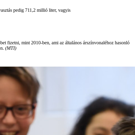
yasztás pedig 711,2 millió liter, vagyis
bbet fizetni, mint 2010-ben, ami az általános árszínvonaléhoz hasonló
en.
(MTI)