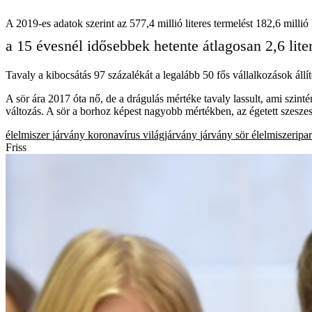
A 2019-es adatok szerint az 577,4 millió literes termelést 182,6 millió l
a 15 évesnél idősebbek hetente átlagosan 2,6 liter 
Tavaly a kibocsátás 97 százalékát a legalább 50 fős vállalkozások állít
A sör ára 2017 óta nő, de a drágulás mértéke tavaly lassult, ami szint
változás. A sör a borhoz képest nagyobb mértékben, az égetett szesze
élelmiszer
járvány
koronavírus
világjárvány
járvány
sör
élelmiszeripar
Friss