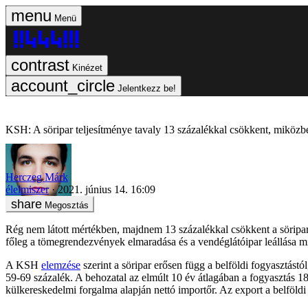
Menü
Kinézet
Jelentkezz be!
KSH: A söripar teljesítménye tavaly 13 százalékkal csökkent, miközben
Herczeg Márk
élelmiszer
2021. június 14. 16:09
Megosztás
Rég nem látott mértékben, majdnem 13 százalékkal csökkent a söripar t
főleg a tömegrendezvények elmaradása és a vendéglátóipar leállása m
A KSH
elemzése
szerint a söripar erősen függ a belföldi fogyasztást
59-69 százalék. A behozatal az elmúlt 10 év átlagában a fogyasztás 18 
külkereskedelmi forgalma alapján nettó importőr. Az export a belföldi t