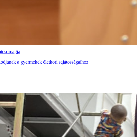
latcsomagja
zodjanak a gyermekek életkori sajátosságaihoz.