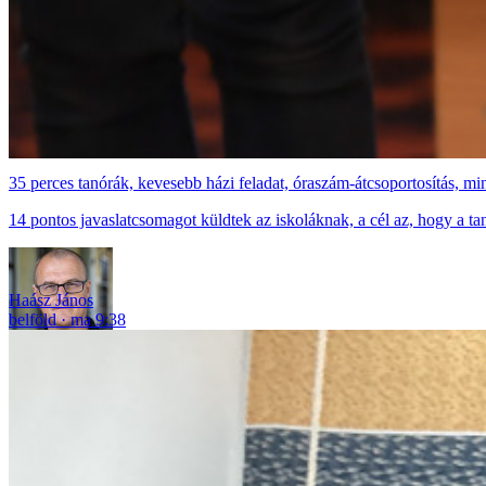
35 perces tanórák, kevesebb házi feladat, óraszám-átcsoportosítás, m
14 pontos javaslatcsomagot küldtek az iskoláknak, a cél az, hogy a t
Haász János
belföld
ma 9:38