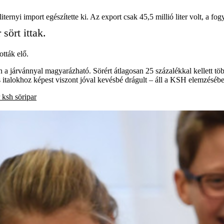
iternyi import egészítette ki. Az export csak 45,5 millió liter volt, a fog
sört ittak.
ották elő.
én a járvánnyal magyarázható. Sörért átlagosan 25 százalékkal kellett tö
s italokhoz képest viszont jóval kevésbé drágult – áll a KSH elemzéséb
ksh
söripar