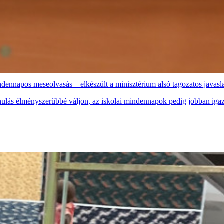
indennapos meseolvasás – elkészült a minisztérium alsó tagozatos javas
anulás élményszerűbbé váljon, az iskolai mindennapok pedig jobban iga