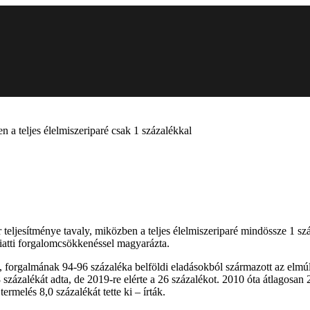
 a teljes élelmiszeriparé csak 1 százalékkal
eljesítménye tavaly, miközben a teljes élelmiszeriparé mindössze 1 szá
iatti forgalomcsökkenéssel magyarázta.
ól, forgalmának 94-96 százaléka belföldi eladásokból származott az elm
százalékát adta, de 2019-re elérte a 26 százalékot. 2010 óta átlagosan 2
ermelés 8,0 százalékát tette ki – írták.