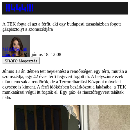
A TEK fogta el azt a férfit, aki egy budapesti társasházban fogott
gázpisztolyt a szomszédjára
Mészáros Juli
bűnügy
2021. június 18. 12:08
Megosztás
Június 18-án délben tett bejelentést a rendőrségen egy férfi, miután a
szomszédja, egy 42 éves férfi fegyvert fogott rá. A helyszínre ezek
után nemcsak a rendőrök, de a Terrorelhárítási Központ műveleti
egysége is kiment. A férfi időközben bezárkózott a lakásába, a TEK
munkatársai végül itt fogták el. Egy gáz- és riasztófegyvert találtak
nála.