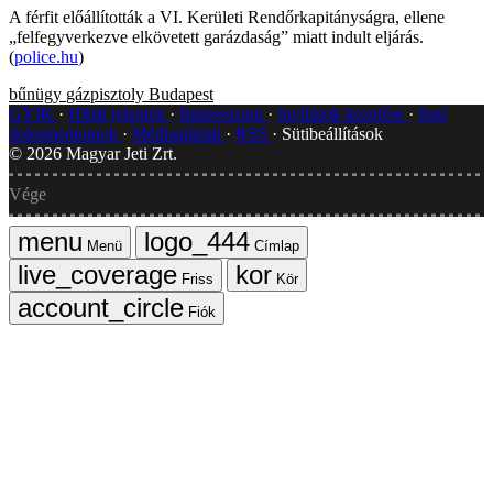
A férfit előállították a VI. Kerületi Rendőrkapitányságra, ellene
„felfegyverkezve elkövetett garázdaság” miatt indult eljárás.
(
police.hu
)
bűnügy
gázpisztoly
Budapest
GYIK
Hibát jelentek
Impresszum
Javítások kezelése
Jogi
dokumentumok
Médiaajánlat
RSS
Sütibeállítások
©
2026
Magyar Jeti Zrt.
Vége
Menü
Címlap
Friss
Kör
Fiók