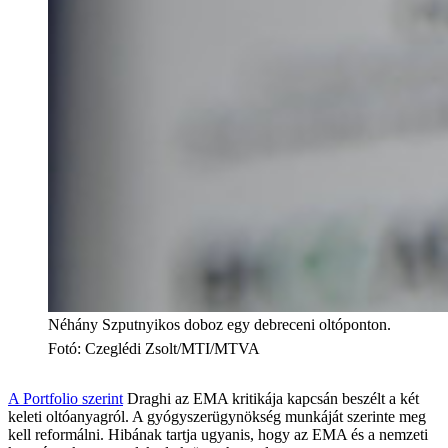
Néhány Szputnyikos doboz egy debreceni oltóponton.
Fotó
:
Czeglédi Zsolt/MTI/MTVA
A Portfolio szerint
Draghi az EMA kritikája kapcsán beszélt a két
keleti oltóanyagról. A gyógyszerügynökség munkáját szerinte meg
kell reformálni. Hibának tartja ugyanis, hogy az EMA és a nemzeti