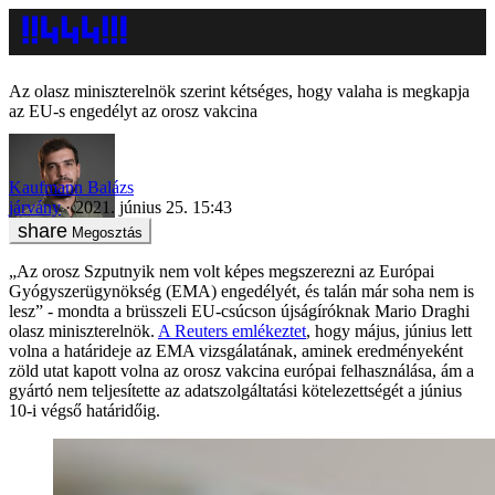
Az olasz miniszterelnök szerint kétséges, hogy valaha is megkapja
az EU-s engedélyt az orosz vakcina
Kaufmann Balázs
járvány
2021. június 25. 15:43
Megosztás
„Az orosz Szputnyik nem volt képes megszerezni az Európai
Gyógyszerügynökség (EMA) engedélyét, és talán már soha nem is
lesz” - mondta a brüsszeli EU-csúcson újságíróknak Mario Draghi
olasz miniszterelnök.
A Reuters emlékeztet
, hogy május, június lett
volna a határideje az EMA vizsgálatának, aminek eredményeként
zöld utat kapott volna az orosz vakcina európai felhasználása, ám a
gyártó nem teljesítette az adatszolgáltatási kötelezettségét a június
10-i végső határidőig.