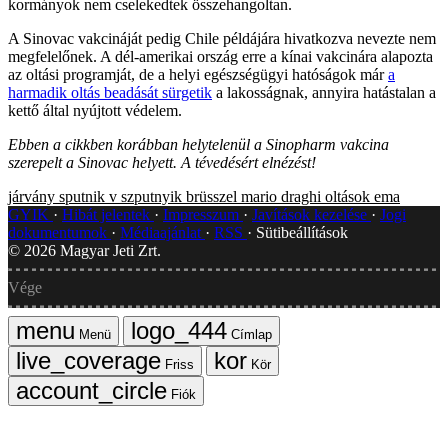
kormányok nem cselekedtek összehangoltan.
A Sinovac vakcináját pedig Chile példájára hivatkozva nevezte nem
megfelelőnek. A dél-amerikai ország erre a kínai vakcinára alapozta
az oltási programját, de a helyi egészségügyi hatóságok már
a
harmadik oltás beadását sürgetik
a lakosságnak, annyira hatástalan a
kettő által nyújtott védelem.
Ebben a cikkben korábban helytelenül a Sinopharm vakcina
szerepelt a Sinovac helyett. A tévedésért elnézést!
járvány
sputnik v
szputnyik
brüsszel
mario draghi
oltások
ema
GYIK
Hibát jelentek
Impresszum
Javítások kezelése
Jogi
dokumentumok
Médiaajánlat
RSS
Sütibeállítások
©
2026
Magyar Jeti Zrt.
Vége
Menü
Címlap
Friss
Kör
Fiók