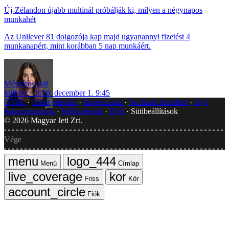
Új-Zélandon újabb multinál próbálják ki, milyen a négynapos
munkahét
Az Unilever 81 dolgozója kap majd ugyanannyi fizetést 4
munkanapért, mint korábban 5 nap munkáért.
Mészáros Juli
külföld
2020. december 1. 9:45
GYIK
Hibát jelentek
Impresszum
Javítások kezelése
Jogi
dokumentumok
Médiaajánlat
RSS
Sütibeállítások
©
2026
Magyar Jeti Zrt.
Vége
Menü
Címlap
Friss
Kör
Fiók