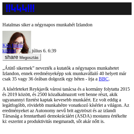
Hatalmas siker a négynapos munkahét Izlandon
Kiss Imola
külföld
2021. július 6. 6:39
Megosztás
„Átütő sikernek” nevezték a kutatók a négynapos munkahetet
Izlandon, ennek eredményeképp sok munkavállaló 40 helyett már
csak 35 vagy 36 órában dolgozik egy héten - írja a
BBC
.
A kísérleteket Reykjavík városi tanácsa és a kormány folytatta 2015
és 2019 között, és 2500 közalkalmazott vett benne részt, akik
ugyanannyi fizetést kaptak kevesebb munkáért. Ez volt eddig a
legátfogóbb, rövidebb munkahétre vonatkozó kísérlet a világon. Az
eredményeket az Autonomy nevű brit agytröszt és az izlandi
Társaság a fenntartható demokráciáért (ASDA) mostanra értékelte
ki: eszerint a produktivitás megmaradt, sőt akár nőtt is.