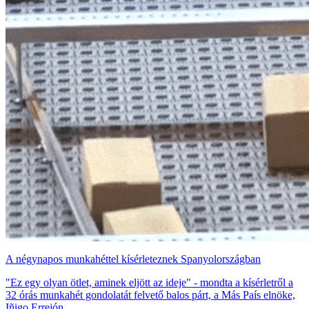
A négynapos munkahéttel kísérleteznek Spanyolországban
"Ez egy olyan ötlet, aminek eljött az ideje" - mondta a kísérletről a
32 órás munkahét gondolatát felvető balos párt, a Más País elnöke,
Iñigo Errejón.