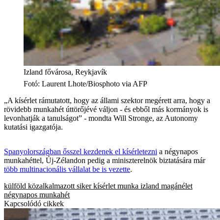
Izland fővárosa, Reykjavík
Fotó
:
Laurent Lhote/Biosphoto via AFP
„A kísérlet rámutatott, hogy az állami szektor megérett arra, hogy a
rövidebb munkahét úttörőjévé váljon - és ebből más kormányok is
levonhatják a tanulságot” - mondta Will Stronge, az Autonomy
kutatási igazgatója.
Spanyolországban ősszel kezdenek el kísérletezni
a négynapos
munkahéttel, Új-Zélandon pedig a miniszterelnök biztatására már
több multinacionális vállalat be is vezette
.
külföld
közalkalmazott
siker
kísérlet
munka
izland
magánélet
négynapos munkahét
Kapcsolódó cikkek