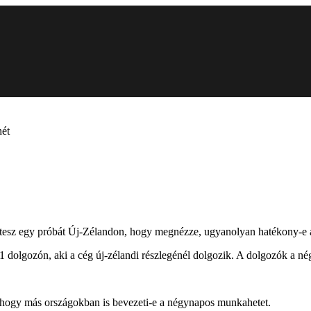
hét
 tesz egy próbát Új-Zélandon, hogy megnézze, ugyanolyan hatékony-e
81 dolgozón, aki a cég új-zélandi részlegénél dolgozik. A dolgozók a 
r, hogy más országokban is bevezeti-e a négynapos munkahetet.