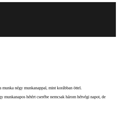
 a munka négy munkanappal, mint korábban öttel.
négy munkanapos hétért cserébe nemcsak három hétvégi napot, de