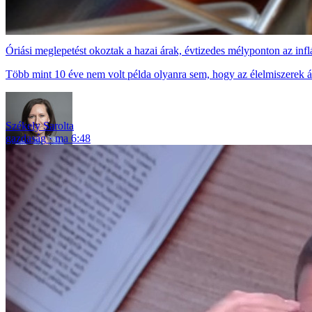
Óriási meglepetést okoztak a hazai árak, évtizedes mélyponton az infl
Több mint 10 éve nem volt példa olyanra sem, hogy az élelmiszerek ár
Székely Sarolta
gazdaság
ma 6:48