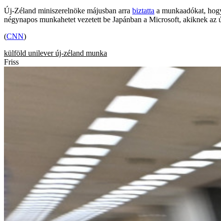
Új-Zéland miniszerelnöke májusban arra
biztatta
a munkaadókat, hogy
négynapos munkahetet vezetett be Japánban a Microsoft, akiknek az 
(
CNN
)
külföld
unilever
új-zéland
munka
Friss