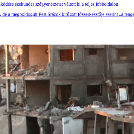
ödése szekunder szégyenérzetet váltott ki a teljes jobboldalon
de a megboldogult PestiSrácok kirúgott főszerkesztője szerint „a teng