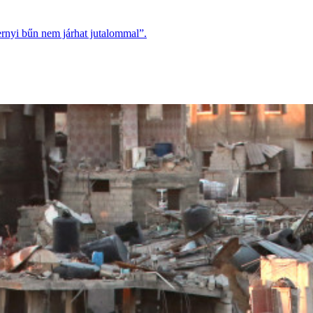
ernyi bűn nem járhat jutalommal”.