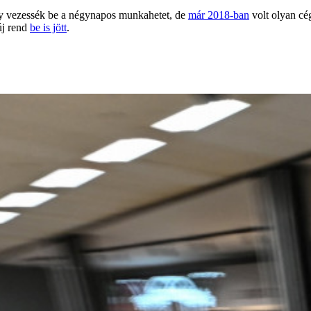
 vezessék be a négynapos munkahetet, de
már 2018-ban
volt olyan cég
új rend
be is jött
.