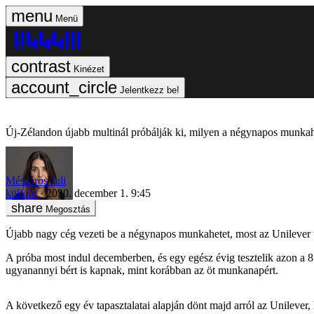
Menü
Kinézet
Jelentkezz be!
Új-Zélandon újabb multinál próbálják ki, milyen a négynapos munka
Mészáros Juli
külföld
2020. december 1. 9:45
Megosztás
Újabb nagy cég vezeti be a négynapos munkahetet, most az Unilever
A próba most indul decemberben, és egy egész évig tesztelik azon a 
ugyanannyi bért is kapnak, mint korábban az öt munkanapért.
A következő egy év tapasztalatai alapján dönt majd arról az Unileve