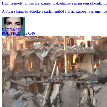
Huth Gergely: Orbán Balázsnak gyakorlatilag semmi sem sikerült, műk
A Fidesz kampányfőnöke a parlamentből átül az Európai Parlamentbe, 
Herczeg Márk
POLITIKA
ma 6:46