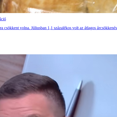
áció
a csökkent volna. Júliusban 1,1 százalékos volt az átlagos árcsökkenés