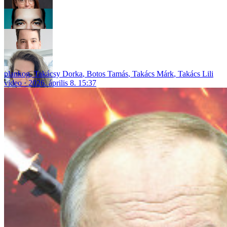
plankog
,
Takácsy Dorka
,
Botos Tamás
,
Takács Márk
,
Takács Lili
video
2026. április 8. 15:37