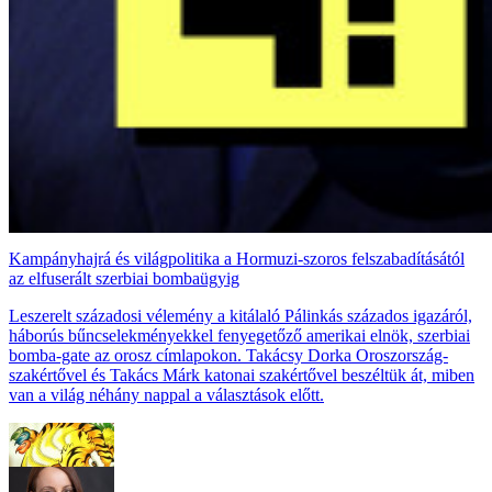
Kampányhajrá és világpolitika a Hormuzi-szoros felszabadításától
az elfuserált szerbiai bombaügyig
Leszerelt századosi vélemény a kitálaló Pálinkás százados igazáról,
háborús bűncselekményekkel fenyegetőző amerikai elnök, szerbiai
bomba-gate az orosz címlapokon. Takácsy Dorka Oroszország-
szakértővel és Takács Márk katonai szakértővel beszéltük át, miben
van a világ néhány nappal a választások előtt.