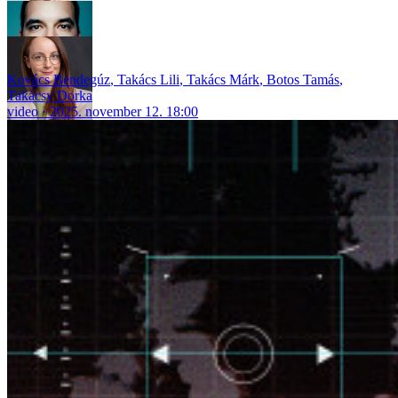
Kovács Bendegúz
,
Takács Lili
,
Takács Márk
,
Botos Tamás
,
Takácsy Dorka
video
2025. november 12. 18:00