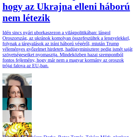
hogy az Ukrajna elleni háború
nem létezik
Idén sincs nyári uborkaszezon a világpolitikában: lángol
Oroszország, az ukránok komolyan összefeszültek a lengyelekkel,
folynak a tárgyalások az iráni háború végéről, miután Trump
véleményes győzelmet hirdetett, hadügyminisztere pedig ismét saját
szövetségeseiket nyomasztja. Mindeközben hazai szempontból
fontos fejlemény, hogy már nem a magyar kormány az oroszok
trójai falova az EU-ban.