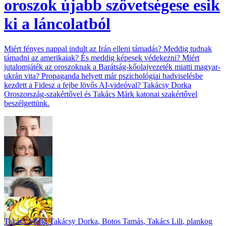
oroszok újabb szövetségese esik
ki a láncolatból
Miért fényes nappal indult az Irán elleni támadás? Meddig tudnak
támadni az amerikaiak? És meddig képesek védekezni? Miért
jutalomjáték az oroszoknak a Barátság-kőolajvezeték miatti magyar-
ukrán vita? Propaganda helyett már pszichológiai hadviselésbe
kezdett a Fidesz a fejbe lövős AI-videóval? Takácsy Dorka
Oroszország-szakértővel és Takács Márk katonai szakértővel
beszélgettünk.
Takács Márk
,
Takácsy Dorka
,
Botos Tamás
,
Takács Lili
,
plankog