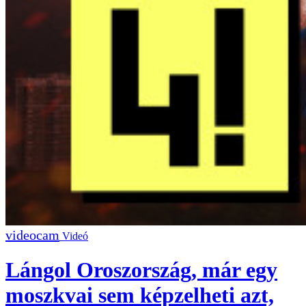
Videó
Lángol Oroszország, már egy
moszkvai sem képzelheti azt,