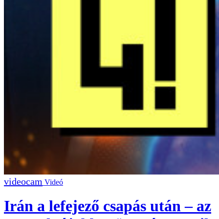
Videó
Irán a lefejező csapás után – az