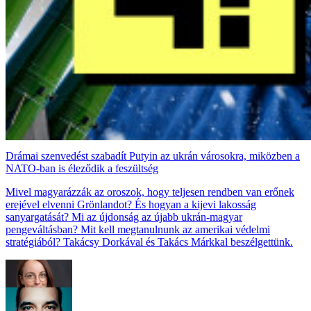
Drámai szenvedést szabadít Putyin az ukrán városokra, miközben a
NATO-ban is éleződik a feszültség
Mivel magyarázzák az oroszok, hogy teljesen rendben van erőnek
erejével elvenni Grönlandot? És hogyan a kijevi lakosság
sanyargatását? Mi az újdonság az újabb ukrán-magyar
pengeváltásban? Mit kell megtanulnunk az amerikai védelmi
stratégiából? Takácsy Dorkával és Takács Márkkal beszélgettünk.