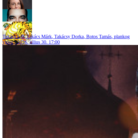
Takács Lili
,
Takács Márk
,
Takácsy Dorka
,
Botos Tamás
,
plankog
video
2026. július 30. 17:00