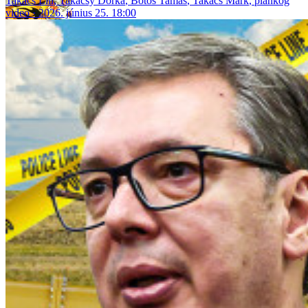
Takács Lili
,
Takácsy Dorka
,
Botos Tamás
,
Takács Márk
,
plankog
video
2026. június 25. 18:00