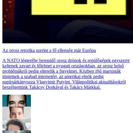
Az orosz retorika szerint a fő ellenség már Európa
A NATO légterébe berepülő orosz drónok és repülőgépek egyszerre
keltenek zavart és félelmet a nyugati országokban, az orosz belső
problémákról pedig elterelik a figyelmet. Közben ifjú marxisták
tüntetnek a szabad internetért, az amerikai elnök pedig
papírsárkányozza Vlagyimir Putyint. Világpolitikai aktualitásokról
beszélgettünk Takácsy Dorkával és Takács Márkkal.