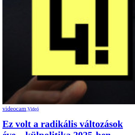
Videó
Ez volt a radikális változások
éve – külpolitika 2025-ben,