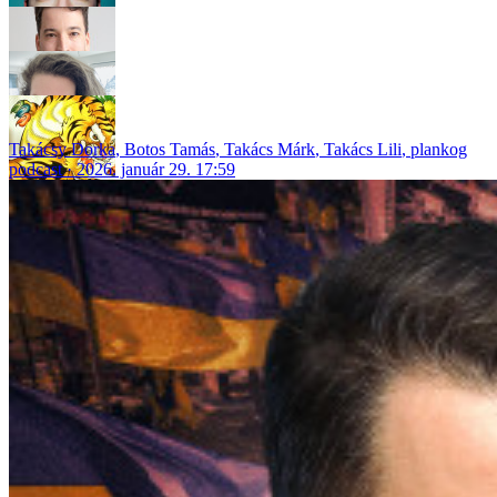
Takácsy Dorka
,
Botos Tamás
,
Takács Márk
,
Takács Lili
,
plankog
podcast
2026. január 29. 17:59