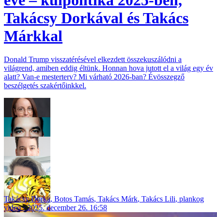
Takácsy Dorkával és Takács
Márkkal
Donald Trump visszatérésével elkezdett összekuszálódni a
világrend, amiben eddig éltünk. Honnan hova jutott el a világ egy év
alatt? Van-e mesterterv? Mi várható 2026-ban? Évösszegző
beszélgetés szakértőinkkel.
Takácsy Dorka
,
Botos Tamás
,
Takács Márk
,
Takács Lili
,
plankog
video
2025. december 26. 16:58