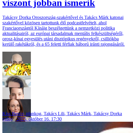
viszont jobban ismerik
Takácsy Dorka Oroszország-szakértővel és Takács Márk katonai
szakértővel közösen tartottunk élő podcastfelvételt, ahol
Franciaországtól Kínáig beszélgettünk a nemzetközi politika
aktualitásairól, az európai társadalmak mentális felkészültségéről,
orosz-kínai egyesülés utáni disztópikus regényekről, csilliókba
kerülő rakétákról, és a 65 feletti férfiak háború iránti rajongásáról.
Kiss Bence
,
plankog
,
Takács Lili
,
Takács Márk
,
Takácsy Dorka
video
2025. október 16. 17:30