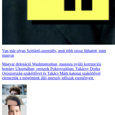
Van már olyan Szijjártó-szereplés, amit több orosz láthatott, mint
magyar
Magyar delegáció Washingtonban, magasra nyúló korrupciós
botrány Ukrajnában, oroszok Pokrovszkban. Takácsy Dorka
Oroszország-szakértővel és Takács Márk katonai szakértővel
elemeztük a mögöttünk álló intenzív időszak eseményeit.