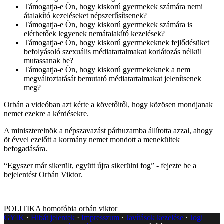
Támogatja-e Ön, hogy kiskorú gyermekek számára nemi
átalakító kezeléseket népszerűsítsenek?
Támogatja-e Ön, hogy kiskorú gyermekek számára is
elérhetőek legyenek nemátalakító kezelések?
Támogatja-e Ön, hogy kiskorú gyermekeknek fejlődésüket
befolyásoló szexuális médiatartalmakat korlátozás nélkül
mutassanak be?
Támogatja-e Ön, hogy kiskorú gyermekeknek a nem
megváltoztatását bemutató médiatartalmakat jelenítsenek
meg?
Orbán a videóban azt kérte a követőitől, hogy közösen mondjanak
nemet ezekre a kérdésekre.
A miniszterelnök a népszavazást párhuzamba állította azzal, ahogy
öt évvel ezelőtt a kormány nemet mondott a menekültek
befogadására.
“Egyszer már sikerült, együtt újra sikerülni fog” - fejezte be a
bejelentést Orbán Viktor.
POLITIKA
homofóbia
orbán viktor
GYIK
Hibát jelentek
Impresszum
Javítások kezelése
Jogi