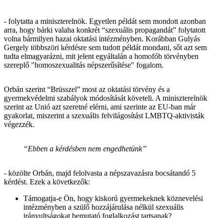
- folytatta a miniszterelnök. Egyetlen példát sem mondott azonban
arra, hogy bárki valaha konkrét “szexuális propagandát” folytatott
volna bármilyen hazai oktatási intézményben. Korábban Gulyás
Gergely többszöri kérdésre sem tudott példát mondani, sőt azt sem
tudta elmagyarázni, mit jelent egyáltalán a homofób törvényben
szereplő "homoszexualitás népszerűsítése" fogalom.
Orbán szerint “Brüsszel” most az oktatási törvény és a
gyermekvédelmi szabályok módosítását követeli. A miniszterelnök
szerint az Unió azt szeretné elérni, ami szerinte az EU-ban már
gyakorlat, miszerint a szexuális felvilágosítást LMBTQ-aktivisták
végezzék.
“Ebben a kérdésben nem engedhetünk”
- közölte Orbán, majd felolvasta a népszavazásra bocsátandó 5
kérdést. Ezek a következők:
Támogatja-e Ön, hogy kiskorú gyermekeknek köznevelési
intézményben a szülő hozzájárulása nélkül szexuális
irányultságokat bemutató foglalkozást tartsanak?