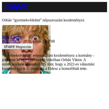
Orbán “gyermekvédelmi” népszavazást kezdeményez
Szily László
POLITIKA
2021. július 21. 9:08
Megosztás
“Gyermekvédelmi” népszavazást kezdeményez a kormány -
jelentette be egy facebookos videóban Orbán Viktor. A
miniszterelnök szavaiból úgy tűnt, hogy a 2022-es választási
kampány egyik fő témájává a Fidesz a homofóbiát tette.