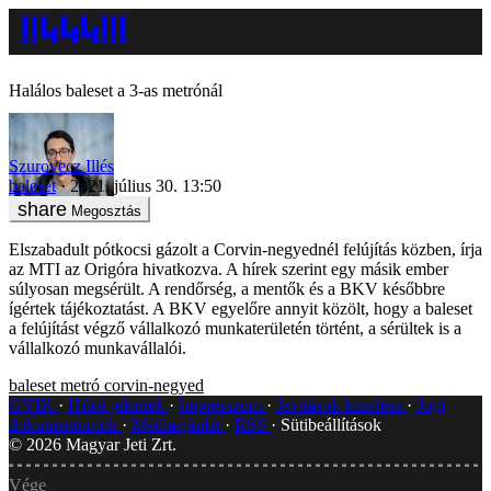
Halálos baleset a 3-as metrónál
Szurovecz Illés
baleset
2021. július 30. 13:50
Megosztás
Elszabadult pótkocsi gázolt a Corvin-negyednél felújítás közben, írja
az MTI az Origóra hivatkozva. A hírek szerint egy másik ember
súlyosan megsérült. A rendőrség, a mentők és a BKV későbbre
ígértek tájékoztatást. A BKV egyelőre annyit közölt, hogy a baleset
a felújítást végző vállalkozó munkaterületén történt, a sérültek is a
vállalkozó munkavállalói.
baleset
metró
corvin-negyed
GYIK
Hibát jelentek
Impresszum
Javítások kezelése
Jogi
dokumentumok
Médiaajánlat
RSS
Sütibeállítások
©
2026
Magyar Jeti Zrt.
Vége