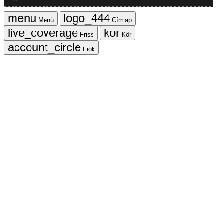
Menü
Címlap
Friss
Kör
Fiók