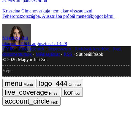
az edzőire panaszkodott
Kriszcina Cimanovszkaja nem akar visszautazni
Fehéroroszországba, Ausztriába próbál menedékjogot kérni.
Mészáros Juli
olimpia
2021. augusztus 1. 13:28
GYIK
Hibát jelentek
Impresszum
Javítások kezelése
Jogi
dokumentumok
Médiaajánlat
RSS
Sütibeállítások
©
2026
Magyar Jeti Zrt.
Vége
Menü
Címlap
Friss
Kör
Fiók