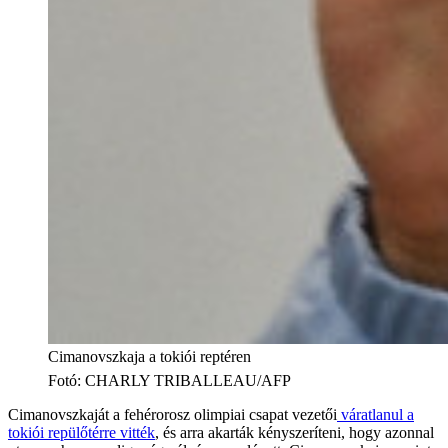
Cimanovszkaja a tokiói reptéren
Fotó
:
CHARLY TRIBALLEAU/AFP
Cimanovszkaját a fehérorosz olimpiai csapat vezetői
váratlanul a
tokiói repülőtérre vitték
, és arra akarták kényszeríteni, hogy azonnal