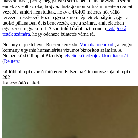
utazzon haza, pedig még pályára sem lépett. Cimanovszkaja szerint
ennek az volt az oka, hogy az Instagramon kritizálni merte a csapat
vezetőit, amiért nem tudták, hogy a 4X400 méteres női váltó
tervezett résztvevői közül egyesek nem léphetnek pályára, így az
utolsó pillanatban őt is benevezték erre a számra, amit életében
egyszer sem gyakorolt. A sportoló később azt mondta,
világossá
tették számára
, hogy odahaza büntetés várna rá.
Néhány nap elteltével Bécsen keresztül
Varsóba menekült
, a lengyel
kormány ugyanis humanitárius vízumot biztosított számára. A
Nemzetközi Olimpiai Bizottság
elvette két edzője akkreditációját
.
(
Reuters
)
külföld
olimpia
varsó
futó
érem
Kriszcina Cimanovszkaja
olimpia
2021
Kapcsolódó cikkek