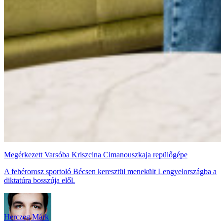
Megérkezett Varsóba Kriszcina Cimanouszkaja repülőgépe
A fehérorosz sportoló Bécsen keresztül menekült Lengyelországba a
diktatúra bosszúja elől.
Herczeg Márk