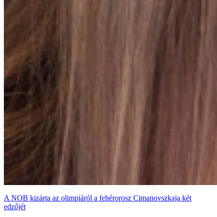
A NOB kizárta az olimpiáról a fehérorosz Cimanovszkaja két
edzőjét