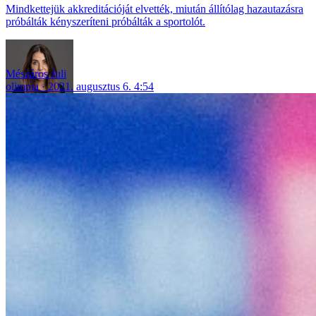
Mindkettejük akkreditációját elvették, miután állítólag hazautazásra
próbálták kényszeríteni próbálták a sportolót.
Mészáros Juli
olimpia
2021. augusztus 6. 4:54