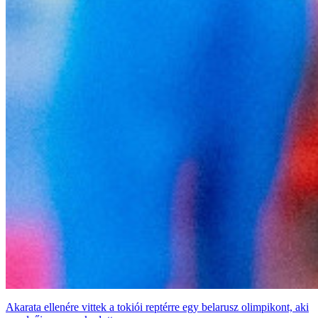
Akarata ellenére vittek a tokiói reptérre egy belarusz olimpikont, aki