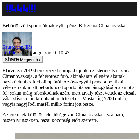
Bebörtönzött sportolóknak gyűjt pénzt Kriszcina Cimanovszkaja
Szurovecz Illés
külföld
2021. augusztus 9. 10:43
Megosztás
Elárverezi 2019-ben szerzett európa-bajnoki ezüstérmét Kriszcina
Cimanovszkaja, a fehérorosz futó, akit akarata ellenére akartak
hazaküldeni az idei olimpiáról. Az összegyűlt pénzt a politikai
véleményük miatt bebörtönzött sportolótársai támogatására ajánlotta
fel: sokan máig raboskodnak azért, mert tavaly részt vettek az elcsalt
választások után kirobbant tüntetéseken. Mostanáig 5200 dollár,
vagyis nagyjából másfél millió forint jött össze.
Az éremnek különös jelentősége van Cimanovszkaja számára,
hiszen Minszkben, hazai közönség előtt szerezte.