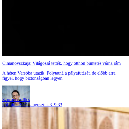
Cimanovszkaja: Világossá tették, hogy otthon büntetés várna rám
A héten Varsóba utazik. Folytatná a pályafutását, de előbb arra
figyel, hogy biztonságban legyen.
Szurovecz Illés
külföld
2021. augusztus 3. 9:33