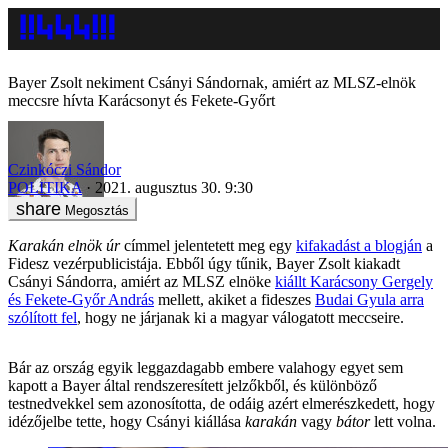
Bayer Zsolt nekiment Csányi Sándornak, amiért az MLSZ-elnök
meccsre hívta Karácsonyt és Fekete-Győrt
Czinkóczi Sándor
POLITIKA
2021. augusztus 30. 9:30
Megosztás
Karakán elnök úr
címmel jelentetett meg egy
kifakadást a blogján
a
Fidesz vezérpublicistája. Ebből úgy tűnik, Bayer Zsolt kiakadt
Csányi Sándorra, amiért az MLSZ elnöke
kiállt Karácsony Gergely
és Fekete-Győr András
mellett, akiket a fideszes
Budai Gyula arra
szólított fel
, hogy ne járjanak ki a magyar válogatott meccseire.
Bár az ország egyik leggazdagabb embere valahogy egyet sem
kapott a Bayer által rendszeresített jelzőkből, és különböző
testnedvekkel sem azonosította, de odáig azért elmerészkedett, hogy
idézőjelbe tette, hogy Csányi kiállása
karakán
vagy
bátor
lett volna.