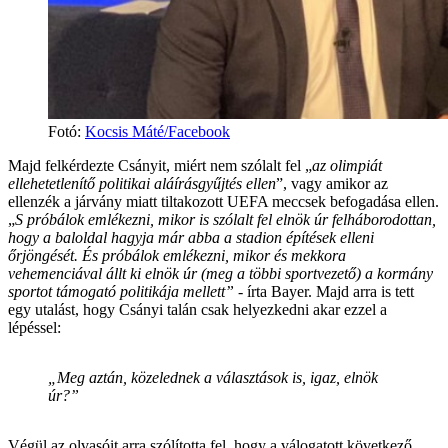
Fotó
:
Kocsis Máté/Facebook
Majd felkérdezte Csányit, miért nem szólalt fel „
az olimpiát
ellehetetlenítő politikai aláírásgyűjtés ellen
”, vagy amikor az
ellenzék a járvány miatt tiltakozott UEFA meccsek befogadása ellen.
„
S próbálok emlékezni, mikor is szólalt fel elnök úr felháborodottan,
hogy a baloldal hagyja már abba a stadion építések elleni
őrjöngését. És próbálok emlékezni, mikor és mekkora
vehemenciával állt ki elnök úr (meg a többi sportvezető) a kormány
sportot támogató politikája mellett” -
írta Bayer. Majd arra is tett
egy utalást, hogy Csányi talán csak helyezkedni akar ezzel a
lépéssel:
„Meg aztán, közelednek a választások is, igaz, elnök
úr?”
Végül az olvasóit arra szólította fel, hogy a válogatott következő