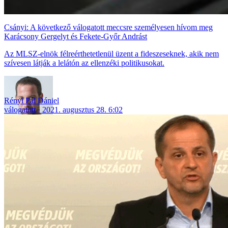
Csányi: A következő válogatott meccsre személyesen hívom meg
Karácsony Gergelyt és Fekete-Győr Andrást
Az MLSZ-elnök félreérthetetlenül üzent a fideszeseknek, akik nem
szívesen látják a lelátón az ellenzéki politikusokat.
Rényi Pál Dániel
válogatott
2021. augusztus 28. 6:02