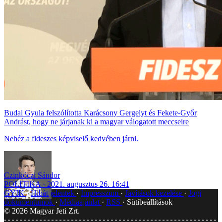
Budai Gyula felszólította Karácsony Gergelyt és Fekete-Győr
Andrást, hogy ne járjanak ki a magyar válogatott meccseire
Nehéz a fideszes képviselő kedvében járni.
Czinkóczi Sándor
POLITIKA
2021. augusztus 26. 16:41
GYIK
Hibát jelentek
Impresszum
Javítások kezelése
Jogi
dokumentumok
Médiaajánlat
RSS
Sütibeállítások
©
2026
Magyar Jeti Zrt.