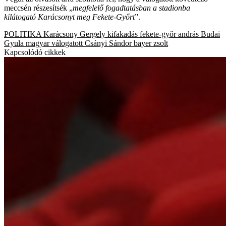
meccsén részesítsék „
megfelelő fogadtatásban a stadionba
kilátogató Karácsonyt meg Fekete-Győrt
”.
POLITIKA
Karácsony Gergely
kifakadás
fekete-győr andrás
Budai
Gyula
magyar válogatott
Csányi Sándor
bayer zsolt
Kapcsolódó cikkek