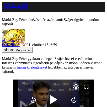
Márki-Zay Péter elnézést kért azért, amit Szájer-ügyben mondott a
sajtóról
plankog
POLITIKA
2021. október 15. 6:59
Megosztás
Márki-Zay Péter gyakran emlegeti Szájer József esetét, mint a
fideszes képmutatás legerősebb példáját - az utóbbi időben viszont
kétszer is
furcsa kijelentéseket
tett ebben az ügyben a magyar
sajtóról.