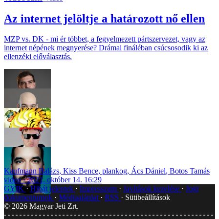
Az internet jelöltje a határozott nő ellen
MZP vs. DK - mi ér többet, a fegyelmezett pártszervezet, vagy az
internet népének megnyerése? Drámai fináléban csúcsosodik ki az
ellenzéki előválasztás.
Kaufmann Balázs
,
Kiss Bence
,
plankog
,
Ács Dániel
,
Botos Tamás
video
2021. október 14. 16:29
GYIK
Hibát jelentek
Impresszum
Javítások kezelése
Jogi
dokumentumok
Médiaajánlat
RSS
Sütibeállítások
©
2026
Magyar Jeti Zrt.