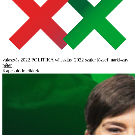
választás 2022
POLITIKA
választás_2022
szájer józsef
márki-zay
péter
Kapcsolódó cikkek