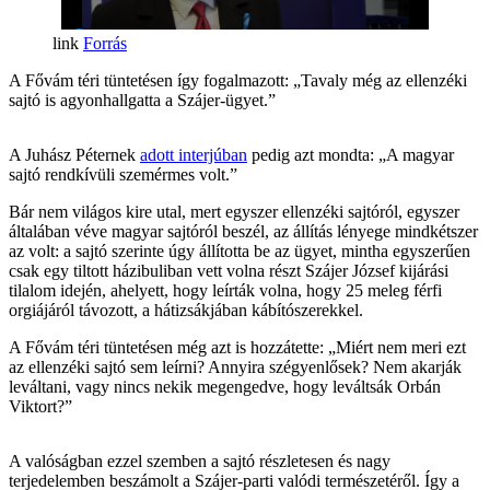
Forrás
A Fővám téri tüntetésen így fogalmazott: „Tavaly még az ellenzéki
sajtó is agyonhallgatta a Szájer-ügyet.”
A Juhász Péternek
adott interjúban
pedig azt mondta: „A magyar
sajtó rendkívüli szemérmes volt.”
Bár nem világos kire utal, mert egyszer ellenzéki sajtóról, egyszer
általában véve magyar sajtóról beszél, az állítás lényege mindkétszer
az volt: a sajtó szerinte úgy állította be az ügyet, mintha egyszerűen
csak egy tiltott házibuliban vett volna részt Szájer József kijárási
tilalom idején, ahelyett, hogy leírták volna, hogy 25 meleg férfi
orgiájáról távozott, a hátizsákjában kábítószerekkel.
A Fővám téri tüntetésen még azt is hozzátette: „Miért nem meri ezt
az ellenzéki sajtó sem leírni? Annyira szégyenlősek? Nem akarják
leváltani, vagy nincs nekik megengedve, hogy leváltsák Orbán
Viktort?”
A valóságban ezzel szemben a sajtó részletesen és nagy
terjedelemben beszámolt a Szájer-parti valódi természetéről. Így a