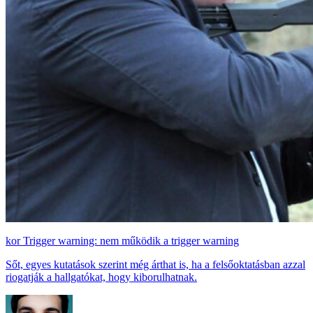
Trigger warning: nem működik a trigger warning
Sőt, egyes kutatások szerint még árthat is, ha a felsőoktatásban azzal
riogatják a hallgatókat, hogy kiborulhatnak.