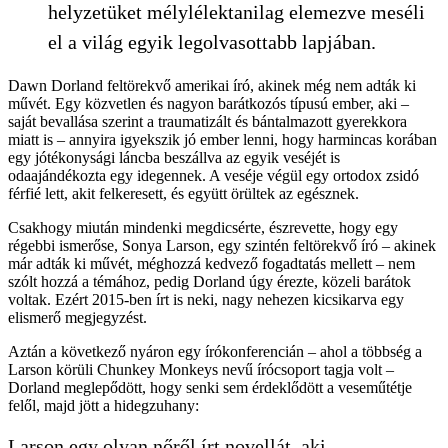
helyzetüket mélylélektanilag elemezve meséli
el a világ egyik legolvasottabb lapjában.
Dawn Dorland feltörekvő amerikai író, akinek még nem adták ki
művét. Egy közvetlen és nagyon barátkozós típusú ember, aki –
saját bevallása szerint a traumatizált és bántalmazott gyerekkora
miatt is – annyira igyekszik jó ember lenni, hogy harmincas korában
egy jótékonysági láncba beszállva az egyik veséjét is
odaajándékozta egy idegennek. A veséje végül egy ortodox zsidó
férfié lett, akit felkeresett, és együtt örültek az egésznek.
Csakhogy miután mindenki megdicsérte, észrevette, hogy egy
régebbi ismerőse, Sonya Larson, egy szintén feltörekvő író – akinek
már adták ki művét, méghozzá kedvező fogadtatás mellett – nem
szólt hozzá a témához, pedig Dorland úgy érezte, közeli barátok
voltak. Ezért 2015-ben írt is neki, nagy nehezen kicsikarva egy
elismerő megjegyzést.
Aztán a következő nyáron egy írókonferencián – ahol a többség a
Larson körüli Chunkey Monkeys nevű írócsoport tagja volt –
Dorland meglepődött, hogy senki sem érdeklődött a veseműtétje
felől, majd jött a hidegzuhany:
Larson egy olyan nőről írt novellát, aki