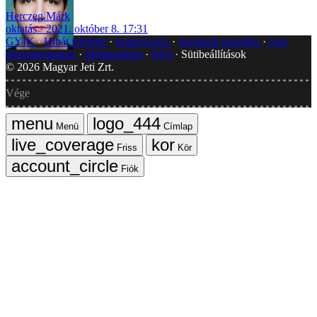
Herczeg Márk
oktatás
2021. október 8. 17:31
GYIK
Hibát jelentek
Impresszum
Javítások kezelése
Jogi
dokumentumok
Médiaajánlat
RSS
Sütibeállítások
©
2026
Magyar Jeti Zrt.
Vége
Menü
Címlap
Friss
Kör
Fiók