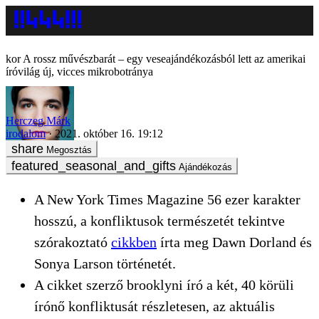
A rossz művészbarát – egy veseajándékozásból lett az amerikai
íróvilág új, vicces mikrobotránya
Herczeg Márk
irodalom
2021. október 16. 19:12
Megosztás
Ajándékozás
A New York Times Magazine 56 ezer karakter
hosszú, a konfliktusok természetét tekintve
szórakoztató
cikkben
írta meg Dawn Dorland és
Sonya Larson történetét.
A cikket szerző brooklyni író a két, 40 körüli
írónő konfliktusát részletesen, az aktuális