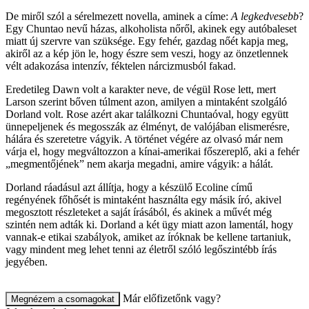
De miről szól a sérelmezett novella, aminek a címe:
A legkedvesebb
?
Egy Chuntao nevű házas, alkoholista nőről, akinek egy autóbaleset
miatt új szervre van szüksége. Egy fehér, gazdag nőét kapja meg,
akiről az a kép jön le, hogy észre sem veszi, hogy az önzetlennek
vélt adakozása intenzív, féktelen nárcizmusból fakad.
Eredetileg Dawn volt a karakter neve, de végül Rose lett, mert
Larson szerint bőven túlment azon, amilyen a mintaként szolgáló
Dorland volt. Rose azért akar találkozni Chuntaóval, hogy együtt
ünnepeljenek és megosszák az élményt, de valójában elismerésre,
hálára és szeretetre vágyik. A történet végére az olvasó már nem
várja el, hogy megváltozzon a kínai-amerikai főszereplő, aki a fehér
„megmentőjének” nem akarja megadni, amire vágyik: a hálát.
Dorland ráadásul azt állítja, hogy a készülő Ecoline című
regényének főhősét is mintaként használta egy másik író, akivel
megosztott részleteket a saját írásából, és akinek a művét még
szintén nem adták ki. Dorland a két ügy miatt azon lamentál, hogy
vannak-e etikai szabályok, amiket az íróknak be kellene tartaniuk,
vagy mindent meg lehet tenni az életről szóló legőszintébb írás
jegyében.
Már előfizetőnk vagy?
Megnézem a csomagokat