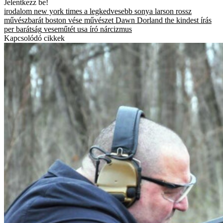
Jelentkezz be!
irodalom
new york times
a legkedvesebb
sonya larson
rossz
művészbarát
boston
vése
művészet
Dawn Dorland
the kindest
írás
per
barátság
veseműtét
usa
író
nárcizmus
Kapcsolódó cikkek