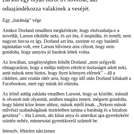
odaajándékozza valakinek a veséjét.
Egy „barátság” vége
Amikor Dorland emailben megkérdezte, hogy elolvashatja-e a
novellát, Larson elküldte neki, és azt írta, ő inspirálta, és reméli, nem
nagyon furcsa ez így. Dorland azt írta, szerinte ez egy baráttól
tapintatlan volt, erre Larson hűvösen arra célzott, hogy nem
gondolta, hogy annyira jó barátok lettek volna.
Az Iowában, szegénységben felnőtt Dorland „nem szégyelli
elmagyarázni, hogy a múltja milyen erkölcsi tisztaságot adott neki,
amit mások nem biztos, hogy ilyen könnyen elérnek” – áll a
cikkben, ami ezután rátér arra, hogy egy idő után Dorland kifakadt a
Facebookon, mert egy másik író elárulta.
Az írónő addig zaklatta emailben Larsont, hogy az közölte, másnál
is olvasott már olyasmit, amiben magára ismert, mégsem gondolta,
hogy bármi köze lenne ahhoz, mások miről írnak. „Nekem mások
művészi szabadságának tiszteletben tartása a barátság és a bizalom
gesztusa” – írta Larson, aki kínai anya és amerikai apa gyerekeként
szintén nehéz, minnesotai gyerekkorról számolt be.
Intenzív, féktelen nárcizmus