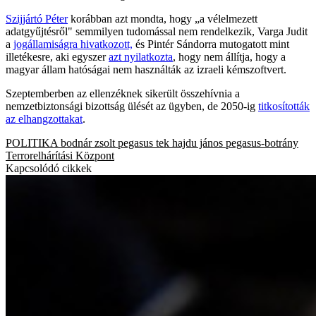
Szijjártó Péter
korábban azt mondta, hogy „a vélelmezett
adatgyűjtésről" semmilyen tudomással nem rendelkezik, Varga Judit
a
jogállamiságra hivatkozott,
és Pintér Sándorra mutogatott mint
illetékesre, aki egyszer
azt nyilatkozta
, hogy nem állítja, hogy a
magyar állam hatóságai nem használták az izraeli kémszoftvert.
Szeptemberben az ellenzéknek sikerült összehívnia a
nemzetbiztonsági bizottság ülését az ügyben, de 2050-ig
titkosították
az elhangzottakat
.
POLITIKA
bodnár zsolt
pegasus
tek
hajdu jános
pegasus-botrány
Terrorelhárítási Központ
Kapcsolódó cikkek