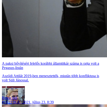
A paksi bővítésért felelős korábbi államtitkár száma is rajta volt a
Pegasus-listán
Aszódi Attilát 2019-ben menesztették, miután több konfliktusa is
volt Süli Jánossal.
Boros Juli
POLITIKA
2021. július 23. 8:39