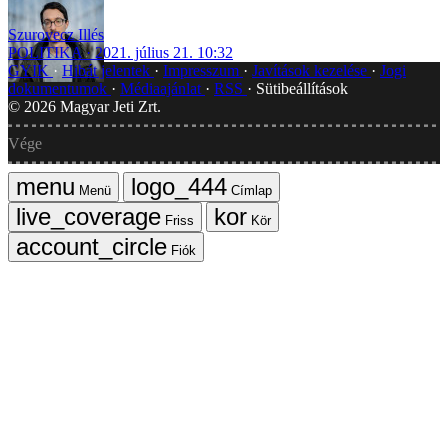
Szurovecz Illés
POLITIKA
2021. július 21. 10:32
GYIK
Hibát jelentek
Impresszum
Javítások kezelése
Jogi
dokumentumok
Médiaajánlat
RSS
Sütibeállítások
©
2026
Magyar Jeti Zrt.
Vége
Menü
Címlap
Friss
Kör
Fiók