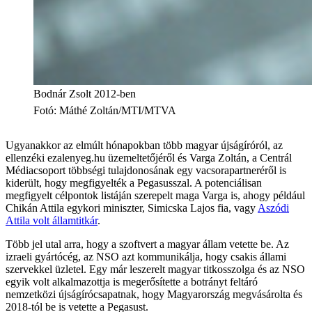
Bodnár Zsolt 2012-ben
Fotó
:
Máthé Zoltán/MTI/MTVA
Ugyanakkor az elmúlt hónapokban több magyar újságíróról, az
ellenzéki ezalenyeg.hu üzemeltetőjéről és Varga Zoltán, a Centrál
Médiacsoport többségi tulajdonosának egy vacsorapartneréről is
kiderült, hogy megfigyelték a Pegasusszal. A potenciálisan
megfigyelt célpontok listáján szerepelt maga Varga is, ahogy például
Chikán Attila egykori miniszter, Simicska Lajos fia, vagy
Aszódi
Attila volt államtitkár
.
Több jel utal arra, hogy a szoftvert a magyar állam vetette be. Az
izraeli gyártócég, az NSO azt kommunikálja, hogy csakis állami
szervekkel üzletel. Egy már leszerelt magyar titkosszolga és az NSO
egyik volt alkalmazottja is megerősítette a botrányt feltáró
nemzetközi újságírócsapatnak, hogy Magyarország megvásárolta és
2018-tól be is vetette a Pegasust.