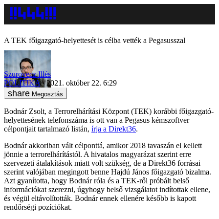
A TEK főigazgató-helyettesét is célba vették a Pegasusszal
Szurovecz Illés
POLITIKA
2021. október 22. 6:29
Megosztás
Bodnár Zsolt, a Terrorelhárítási Központ (TEK) korábbi főigazgató-
helyettesének telefonszáma is ott van a Pegasus kémszoftver
célpontjait tartalmazó listán,
írja a Direkt36
.
Bodnár akkoriban vált célponttá, amikor 2018 tavaszán el kellett
jönnie a terrorelhárítástól. A hivatalos magyarázat szerint erre
szervezeti átalakítások miatt volt szükség, de a Direkt36 forrásai
szerint valójában megingott benne Hajdú János főigazgató bizalma.
Azt gyanította, hogy Bodnár róla és a TEK-ről próbált belső
információkat szerezni, úgyhogy belső vizsgálatot indítottak ellene,
és végül eltávolították. Bodnár ennek ellenére később is kapott
rendőrségi pozíciókat.