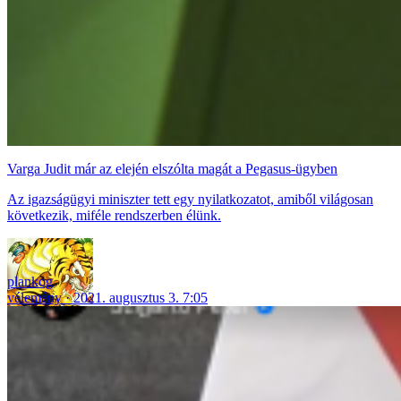
Varga Judit már az elején elszólta magát a Pegasus-ügyben
Az igazságügyi miniszter tett egy nyilatkozatot, amiből világosan
következik, miféle rendszerben élünk.
plankog
vélemény
2021. augusztus 3. 7:05