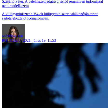
Szijjártó Péter: A vélelmezett adatgyűjtésről semmilyen tudomással
nem rendelkezem
A külügyminiszter a V4-ek külügyminiszteri találkozóján tartott
sajtótájékoztatót Komáromban.
Mészáros Juli
POLITIKA
2021. július 19. 11:53