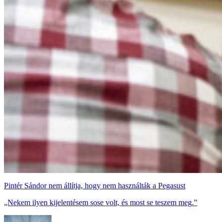
Pintér Sándor nem állítja, hogy nem használták a Pegasust
„Nekem ilyen kijelentésem sose volt, és most se teszem meg.”