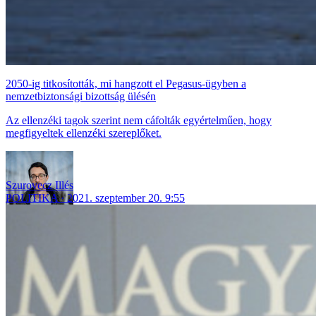
2050-ig titkosították, mi hangzott el Pegasus-ügyben a
nemzetbiztonsági bizottság ülésén
Az ellenzéki tagok szerint nem cáfolták egyértelműen, hogy
megfigyeltek ellenzéki szereplőket.
Szurovecz Illés
POLITIKA
2021. szeptember 20. 9:55