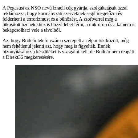
A Pegasust az NSO nevű izraeli cég gyártja, szolgáltatásait azzal
reklámozza, hogy kormányzati szerveknek segít megelőzni és
felderíteni a terrorizmust és a bűnözést. A szoftverrel még a
titkosított üzenetekhez is hozzá lehet férni, a mikrofon és a kamera is
bekapcsolható vele a távolból.
Az, hogy Bodnár telefonszáma szerepelt a célpontok között, még
nem feltétlenül jelenti azt, hogy meg is figyelték. Ennek
bizonyításához a készüléket is vizsgálni kell, de Bodnár nem reagált
a Direkt36 megkeresésére.