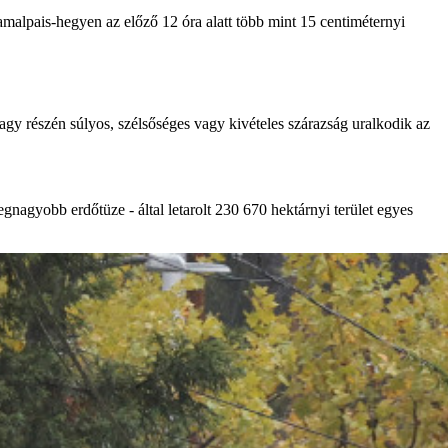
amalpais-hegyen az előző 12 óra alatt több mint 15 centiméternyi
nagy részén súlyos, szélsőséges vagy kivételes szárazság uralkodik az
gnagyobb erdőtüze - által letarolt 230 670 hektárnyi terület egyes