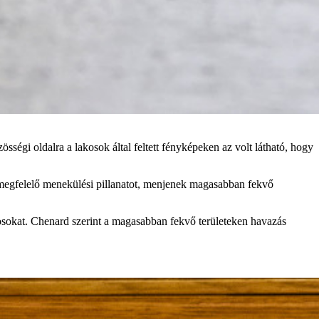
égi oldalra a lakosok által feltett fényképeken az volt látható, hogy
a megfelelő menekülési pillanatot, menjenek magasabban fekvő
kosokat. Chenard szerint a magasabban fekvő területeken havazás