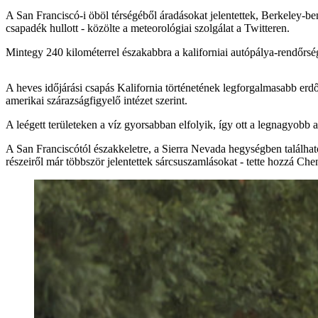
A San Franciscó-i öböl térségéből áradásokat jelentettek, Berkeley-be
csapadék hullott - közölte a meteorológiai szolgálat a Twitteren.
Mintegy 240 kilométerrel északabbra a kaliforniai autópálya-rendőrség
A heves időjárási csapás Kalifornia történetének legforgalmasabb erdő
amerikai szárazságfigyelő intézet szerint.
A leégett területeken a víz gyorsabban elfolyik, így ott a legnagyobb
A San Franciscótól északkeletre, a Sierra Nevada hegységben található
részeiről már többször jelentettek sárcsuszamlásokat - tette hozzá Che