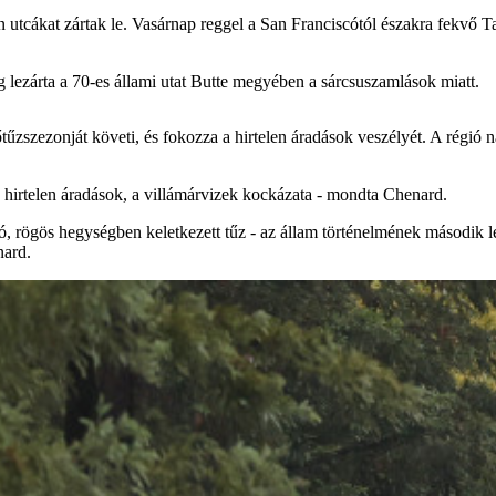
n utcákat zártak le. Vasárnap reggel a San Franciscótól északra fekvő T
 lezárta a 70-es állami utat Butte megyében a sárcsuszamlások miatt.
tűzszezonját követi, és fokozza a hirtelen áradások veszélyét. A régió 
 a hirtelen áradások, a villámárvizek kockázata - mondta Chenard.
, rögös hegységben keletkezett tűz - az állam történelmének második le
nard.