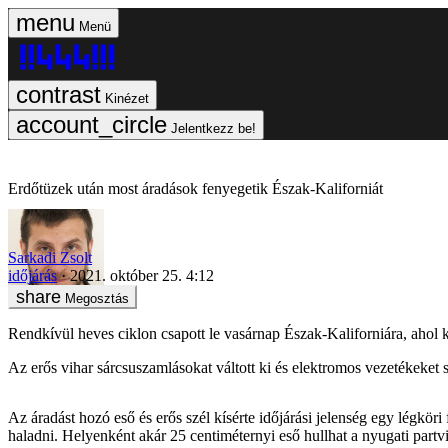
Menü
Kinézet
Jelentkezz be!
Erdőtüzek után most áradások fenyegetik Észak-Kaliforniát
Sarkadi Zsolt
időjárás
2021. október 25. 4:12
Megosztás
Rendkívül heves ciklon csapott le vasárnap Észak-Kaliforniára, ahol
Az erős vihar sárcsuszamlásokat váltott ki és elektromos vezetékeket sz
Az áradást hozó eső és erős szél kísérte időjárási jelenség egy légkö
haladni. Helyenként akár 25 centiméternyi eső hullhat a nyugati part