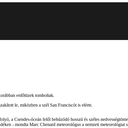
 korábban erdőtüzek tomboltak.
akított le, miközben a szél San Franciscót is elérte.
ri folyó, a Csendes-óceán felől behúzódó hosszú és széles nedvességtöme
vidéken - mondta Marc Chenard meteorológus a nemzeti meteorológiai sz