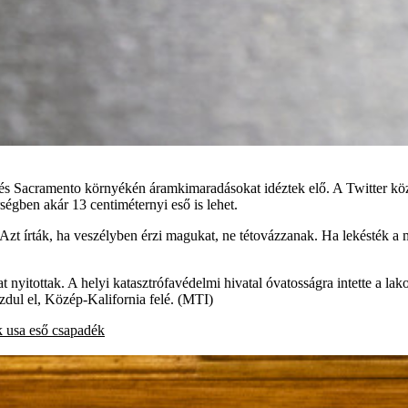
 Sacramento környékén áramkimaradásokat idéztek elő. A Twitter közöss
rségben akár 13 centiméternyi eső is lehet.
. Azt írták, ha veszélyben érzi magukat, ne tétovázzanak. Ha lekésték 
yitottak. A helyi katasztrófavédelmi hivatal óvatosságra intette a la
zdul el, Közép-Kalifornia felé. (MTI)
k
usa
eső
csapadék