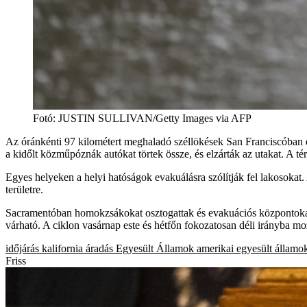
Fotó
:
JUSTIN SULLIVAN/Getty Images via AFP
Az óránkénti 97 kilométert meghaladó széllökések San Franciscóban és
a kidőlt közműpóznák autókat törtek össze, és elzárták az utakat. A té
Egyes helyeken a helyi hatóságok evakuálásra szólítják fel lakosokat
területre.
Sacramentóban homokzsákokat osztogattak és evakuációs központokat n
várható. A ciklon vasárnap este és hétfőn fokozatosan déli irányba mo
időjárás
kalifornia
áradás
Egyesült Államok
amerikai egyesült államo
Friss