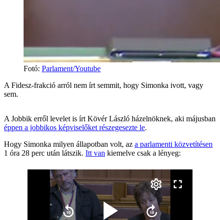
Fotó
:
Parlament/Youtube
A Fidesz-frakció arról nem írt semmit, hogy Simonka ivott, vagy
sem.
A Jobbik erről levelet is írt Kövér László házelnöknek, aki májusban
éppen a jobbikos képviselőket részegesezte le
.
Hogy Simonka milyen állapotban volt, az
a parlamenti közvetítésen
1 óra 28 perc után látszik.
Itt van
kiemelve csak a lényeg: