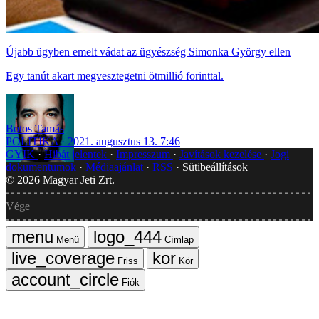
Újabb ügyben emelt vádat az ügyészség Simonka György ellen
Egy tanút akart megvesztegetni ötmillió forinttal.
Botos Tamás
POLITIKA
2021. augusztus 13. 7:46
GYIK
Hibát jelentek
Impresszum
Javítások kezelése
Jogi
dokumentumok
Médiaajánlat
RSS
Sütibeállítások
©
2026
Magyar Jeti Zrt.
Vége
Menü
Címlap
Friss
Kör
Fiók