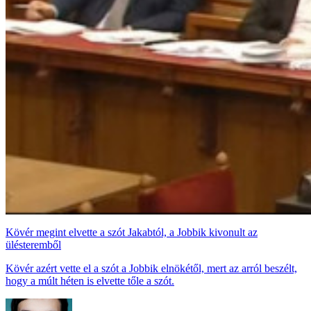
Kövér megint elvette a szót Jakabtól, a Jobbik kivonult az
ülésteremből
Kövér azért vette el a szót a Jobbik elnökétől, mert az arról beszélt,
hogy a múlt héten is elvette tőle a szót.