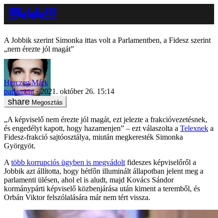
A Jobbik szerint Simonka ittas volt a Parlamentben, a Fidesz szerint
„nem érezte jól magát”
Herczeg Márk
parlament
2021. október 26. 15:14
Megosztás
„A képviselő nem érezte jól magát, ezt jelezte a frakcióvezetésnek,
és engedélyt kapott, hogy hazamenjen” – ezt válaszolta a
Telexnek
a
Fidesz-frakció sajtóosztálya, miután megkeresték Simonka
Györgyöt.
A
több korrupciós ügyben is megvádolt
fideszes képviselőről a
Jobbik azt állította, hogy hétfőn illuminált állapotban jelent meg a
parlamenti ülésen, ahol el is aludt, majd Kovács Sándor
kormánypárti képviselő közbenjárása után kiment a teremből, és
Orbán Viktor felszólalására már nem tért vissza.