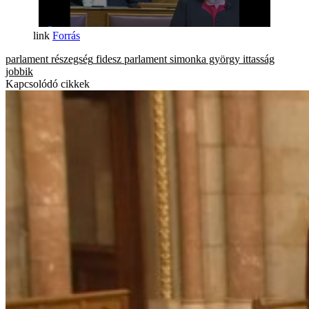
Forrás
parlament
részegség
fidesz
parlament
simonka györgy
ittasság
jobbik
Kapcsolódó cikkek