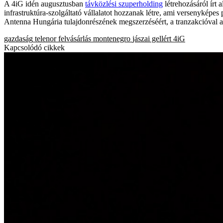
A 4iG idén augusztusban
távközlési szuperholding
létrehozásáról írt
infrastruktúra-szolgáltató vállalatot hozzanak létre, ami versenyképes 
Antenna Hungária tulajdonrészének megszerzéséért, a tranzakcióval a
gazdaság
telenor
felvásárlás
montenegro
jászai gellért
4iG
Kapcsolódó cikkek