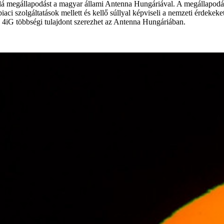
 alá megállapodást a magyar állami Antenna Hungáriával. A megállapodás
piaci szolgáltatások mellett és kellő súllyal képviseli a nemzeti érdekek
 4iG többségi tulajdont szerezhet az Antenna Hungáriában.