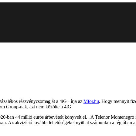
ázalékos részvénycsomagját a 4iG - írja az
Mfor.hu
. Hogy mennyit fize
om Group-nak, azt nem közölte a 4iG.
20-ban 44 millió eurós árbevételt könyvelt el. „A Telenor Montenegro s
an. Az akvizíció további lehetőségeket nyithat számunkra a régióban a t