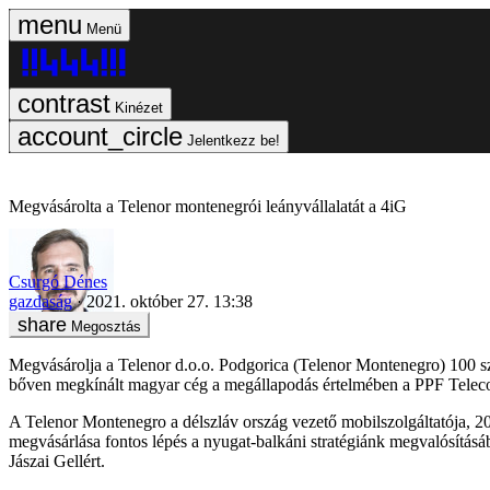
Menü
Kinézet
Jelentkezz be!
Megvásárolta a Telenor montenegrói leányvállalatát a 4iG
Csurgó Dénes
gazdaság
2021. október 27. 13:38
Megosztás
Megvásárolja a Telenor d.o.o. Podgorica (Telenor Montenegro) 100 sz
bőven megkínált magyar cég a megállapodás értelmében a PPF Telec
A Telenor Montenegro a délszláv ország vezető mobilszolgáltatója, 20
megvásárlása fontos lépés a nyugat-balkáni stratégiánk megvalósításáb
Jászai Gellért.