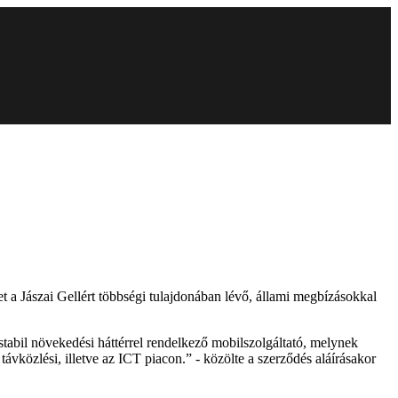
t a Jászai Gellért többségi tulajdonában lévő, állami megbízásokkal
tabil növekedési háttérrel rendelkező mobilszolgáltató, melynek
ávközlési, illetve az ICT piacon.” - közölte a szerződés aláírásakor