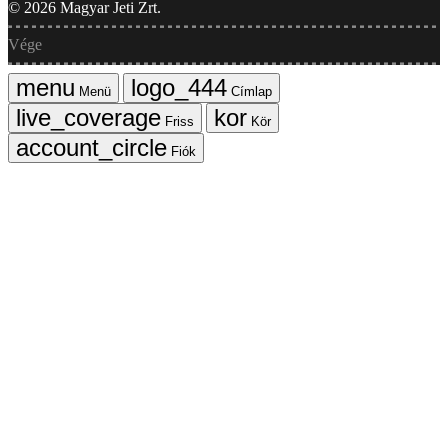
©
2026
Magyar Jeti Zrt.
Vége
Menü
Címlap
Friss
Kör
Fiók