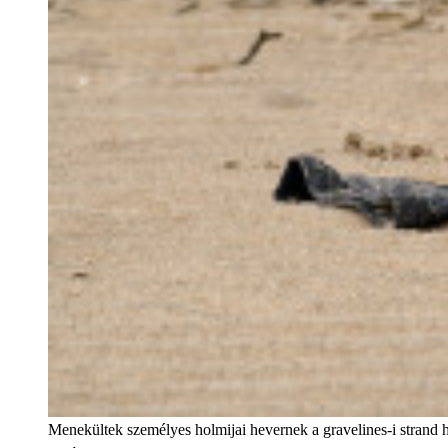
Menekültek személyes holmijai hevernek a gravelines-i strand