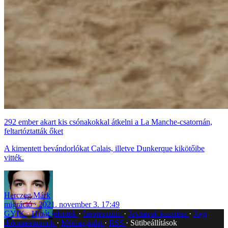
292 ember akart kis csónakokkal átkelni a La Manche-csatornán,
feltartóztatták őket
A kimentett bevándorlókat Calais, illetve Dunkerque kikötőibe
vitték.
Herczeg Márk
migráció
2021. november 3. 17:49
GYIK
Hibát jelentek
Impresszum
Javítások kezelése
Jogi
dokumentumok
Médiaajánlat
RSS
Sütibeállítások