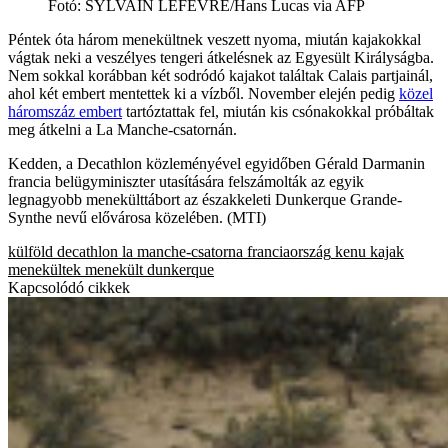
Fotó
:
SYLVAIN LEFEVRE/Hans Lucas via AFP
Péntek óta három menekültnek veszett nyoma, miután kajakokkal
vágtak neki a veszélyes tengeri átkelésnek az Egyesült Királyságba.
Nem sokkal korábban két sodródó kajakot találtak Calais partjainál,
ahol két embert mentettek ki a vízből. November elején pedig
közel
háromszáz embert
tartóztattak fel, miután kis csónakokkal próbáltak
meg átkelni a La Manche-csatornán.
Kedden, a Decathlon közleményével egyidőben Gérald Darmanin
francia belügyminiszter utasítására felszámolták az egyik
legnagyobb menekülttábort az északkeleti Dunkerque Grande-
Synthe nevű elővárosa közelében. (MTI)
külföld
decathlon
la manche-csatorna
franciaország
kenu
kajak
menekültek
menekült
dunkerque
Kapcsolódó cikkek