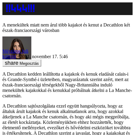
A menekültek miatt nem árul több kajakot és kenut a Decathlon két
észak-franciaországi városban
Mészáros Juli
külföld
2021. november 17. 5:46
Megosztás
A Decathlon kedden leállította a kajakok és kenuk eladását calais-i
és Grande-Synthé-i üzleteiben, magyarázatuk szerint azért, mert az
észak-franciaországi térségekből Nagy-Britanniába induló
menekültek kajakokkal és kenukkal próbálnak átkelni a La Manche-
csatornán.
A Decathlon sajtószolgálata ezzel együtt hangsúlyozta, hogy az
általuk árult kajakok és kenuk alkalmatlanok arra, hogy azokkal
átkeljenek a La Manche csatornán, és hogy aki mégis megpróbálja,
az életét kockáztatja. Közleményükben ehhez hozzátették, hogy
életmentő mellényeket, evezőket és hővédelmi eszközöket továbbra
is értékesítenek. A Decathlon szerint a javaslat, hogy a kajakokat és