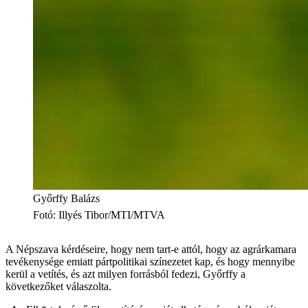
Győrffy Balázs
Fotó
:
Illyés Tibor/MTI/MTVA
A Népszava kérdéseire, hogy nem tart-e attól, hogy az agrárkamara
tevékenysége emiatt pártpolitikai színezetet kap, és hogy mennyibe
kerül a vetítés, és azt milyen forrásból fedezi, Győrffy a
következőket válaszolta.