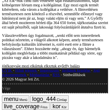
„Az Elk*rtuk című film vetítésére saját elhatározásomból, saját
költségemre hívtam meg a kollégáimat. Egy mozi egyik termét
kibéreltem, oda várom a kollégákat a vetítésre. A filmvetítésen
természetesen nem kötelező a részvétel, semmiféle előnnyel vagy
hátránnyal nem jár az, hogy valaki eljön rá vagy sem.” A Győrffy
által bérelt moziterem bérleti díja 364 650 forint, tájékoztatása szerint
ezt saját pénzéből, saját lakossági folyószámlájáról átutalva fizeti ki.
Válaszlevelében úgy fogalmazott, „senki előtt sem ismeretlenek
politikai nézeteim, a világról alkotott képem, amely természetesen
befolyásolja kulturális ízlésemet is, ezért esett erre a filmre a
választásom”. Ehhez hozzátette még: „ahogy én, úgy bármelyik
kollégám meghívhatja a többi munkatársát például egy sörre, egy
pizzára vagy akár a lakodalmára is”.
jótékonyság
mozi
elkúrtuk
elkxrtuk
győrffy balázs
GYIK
Hibát jelentek
Impresszum
Javítások kezelése
Jogi
dokumentumok
Médiaajánlat
RSS
Sütibeállítások
©
2026
Magyar Jeti Zrt.
Vége
Menü
Címlap
Friss
Kör