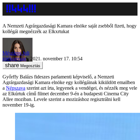
A Nemzeti Agrárgazdasági Kamara elnöke saját zsebből fizeti, hogy
kollégái megnézzék az Elkxrtukat
Mészáros Juli
jótékonyság
2021. november 17. 10:54
Megosztás
Győrffy Balázs fideszes parlamenti képviselő, a Nemzeti
Agrárgazdasági Kamara elnöke egy kollégáinak kiküldött emailben
a
Népszava
szerint azt írta, legyenek a vendégei, és nézzék meg vele
az Elkúrtuk című filmet december 9-én a budapesti Cinema City
Allee moziban. Levele szerint a mozizáshoz regisztrálni kell
november 19-ig.