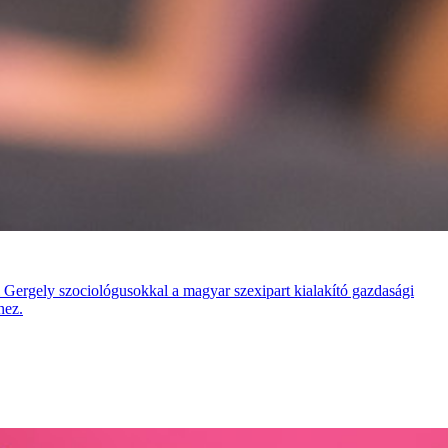
Gergely szociológusokkal a magyar szexipart kialakító gazdasági
hez.