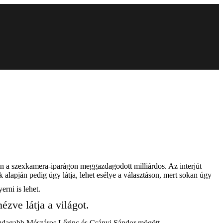
ban a szexkamera-iparágon meggazdagodott milliárdos. Az interjút
 alapján pedig úgy látja, lehet esélye a választáson, mert sokan úgy
erni is lehet.
ézve látja a világot.
ggazdagabb Mészáros Lőrinc és Csányi Sándor mögött.