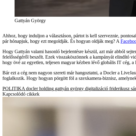
Gattyán György
Ahhoz, hogy induljon a választáson, pártot is kell szerveznie, pontos
pár hónapjuk, hogy ezt megoldják. És hogyan oldják meg? A
Facebo
Hogy Gattyán valami hasonló bejelentésre készül, azt már abból sejten
felelősségéről beszélt. Ezek visszaköszönnek a kampányát elindító 
hogy övé az egyetlen, teljesen magyar kézben lévő globális IT cég, a 
Bár ezt a cég nem nagyon szereti már hangoztatni, a Docler a LiveJasm
foglalkozik. Hogy hogyan pörgött föl a szexkamera-biznisz, amelynek 
POLITIKA
docler holding
gattyán györgy
digitalizáció
friderikusz sá
Kapcsolódó cikkek