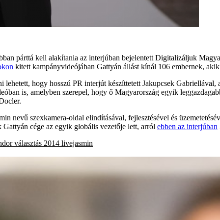
abban párttá kell alakítania az interjúban bejelentett Digitalizáljuk 
okon
kitett kampányvideójában Gattyán állást kínál 106 embernek, akik 
i lehetett, hogy hosszú PR interjút készíttetett Jakupcsek Gabriellával,
videóban is, amelyben szerepel, hogy ő Magyarország egyik leggazdaga
Docler.
in nevű szexkamera-oldal elindításával, fejlesztésével és üzemetetésév
Gattyán cége az egyik globális vezetője lett, arról
ebben az interjúban
ndor
választás 2014
livejasmin