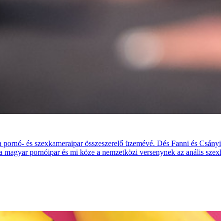
a pornó- és szexkameraipar összeszerelő üzemévé. Dés Fanni és Csányi 
a a magyar pornóipar és mi köze a nemzetközi versenynek az anális szex