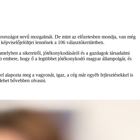
Magyarországot nevű mozgalmát. De mint az előzetesben mondja, van még
képviselőjelöltjei lennének a 106 választókerületben.
 amelyben a sikereiről, jótékonykodásáról és a gazdagok társadalmi
bb embere, hogy ő a legtöbbet jótékonykodó magyar állampolgár, és
el alapozta meg a vagyonát, igaz, a cég már egyéb fejlesztésekkel is
lehet bővebben olvasni.