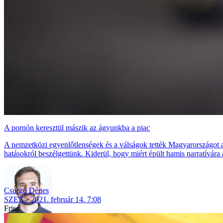
A pornón keresztül mászik az ágyunkba a piac
A nemzetközi egyenlőtlenségek és a válságok tették Magyarországot 
hatásokról beszélgettünk. Kiderül, hogy miért épült hamis narratívár
Csurgó Dénes
SZEX
2021. február 14. 7:08
Friss