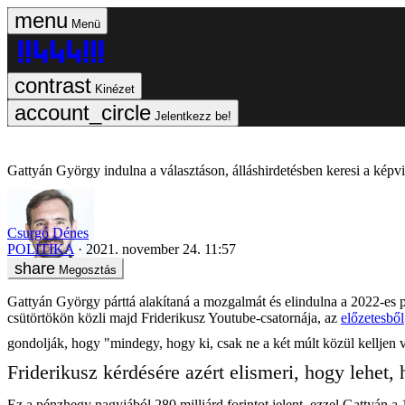
Menü
Kinézet
Jelentkezz be!
Gattyán György indulna a választáson, álláshirdetésben keresi a képvi
Csurgó Dénes
POLITIKA
2021. november 24. 11:57
Megosztás
Gattyán György párttá alakítaná a mozgalmát és elindulna a 2022-es p
csütörtökön közli majd Friderikusz Youtube-csatornája, az
előzetesből
gondolják, hogy "mindegy, hogy ki, csak ne a két múlt közül kelljen vá
Friderikusz kérdésére azért elismeri, hogy lehet,
Ez a pénzhegy nagyjából 280 milliárd forintot jelent, ezzel Gattyán 