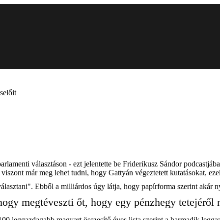
selőit
arlamenti választáson - ezt jelentette be Friderikusz Sándor podcastjá
viszont már meg lehet tudni, hogy Gattyán végeztetett kutatásokat, ezek
lasztani". Ebből a milliárdos úgy látja, hogy papírforma szerint akár ny
 hogy megtéveszti őt, hogy egy pénzhegy tetejéről n
a 100 leggazdagabb magyart összesítő éves lista szerint a harmadik le