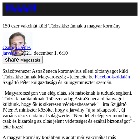
150 ezer vakcinát küld Tádzsikisztánnak a magyar kormány
Csurgó Dénes
járvány
2021. december 1. 6:10
Megosztás
Százötvenezer AstraZeneca koronavírus elleni oltóanyagot küld
Tádzsikisztánnak Magyarország - jelentette be
Facebook-oldalán
Szijjártó Péter külgazdasági és külügyminiszter szerdán.
"Magyarországon van elég oltás, sőt másoknak is tudunk segíteni.
Tádzsik barátainknak 150 ezer adag AstraZeneca oltóanyagot
küldünk, hogy ők is sikeresen védekezhessenek" - írta Szijjártó
Péter. A miniszter közölte, hogy a járvány "újra rákapcsolt", új
variáns okoz riadalmat világszerte. "Nem lehet elégszer mondani,
csak és kizárólag az oltás jelent védettséget és ezáltal biztonságot" -
tette hozzá.
A magyar kormány korábban is adott már vakcinákat más