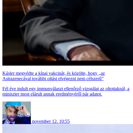
Kásler megvédte a kínai vakcinát, és közölte, hogy „az
Astrazenecával további oltást elvégezni nem célszerű”
Fél éve indult egy immunválaszt ellenőrző vizsgálat az oltottaknál, a
miniszter most elárult annak eredményéről pár adatot.
Haszán Zoltán
járvány
2021. november 12. 10:55