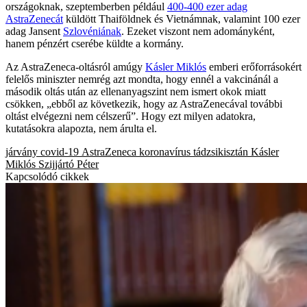
országoknak, szeptemberben például
400-400 ezer adag
AstraZenecát
küldött Thaiföldnek és Vietnámnak, valamint 100 ezer
adag Jansent
Szlovéniának
. Ezeket viszont nem adományként,
hanem pénzért cserébe küldte a kormány.
Az AstraZeneca-oltásról amúgy
Kásler Miklós
emberi erőforrásokért
felelős miniszter nemrég azt mondta, hogy ennél a vakcinánál a
második oltás után az ellenanyagszint nem ismert okok miatt
csökken, „ebből az következik, hogy az AstraZenecával további
oltást elvégezni nem célszerű”. Hogy ezt milyen adatokra,
kutatásokra alapozta, nem árulta el.
járvány
covid-19
AstraZeneca
koronavírus
tádzsikisztán
Kásler
Miklós
Szijjártó Péter
Kapcsolódó cikkek