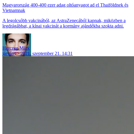
Magyarország 400-400 ezer adag oltóanyagot ad el Thaiföldnek és
Vietnamnak
A legolcsóbb vakcinából, az AstraZenecából kapnak, miközben a
legdrágábbat, a kínai vakcinát a kormány ajándékba szokta adni.
Herczeg Márk
járvány
2021. szeptember 21. 14:31