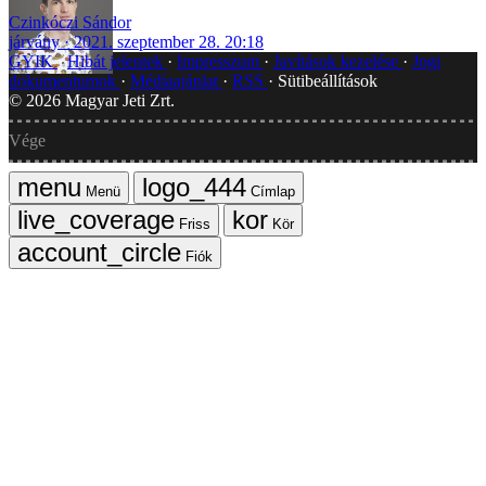
Czinkóczi Sándor
járvány
2021. szeptember 28. 20:18
GYIK
Hibát jelentek
Impresszum
Javítások kezelése
Jogi
dokumentumok
Médiaajánlat
RSS
Sütibeállítások
©
2026
Magyar Jeti Zrt.
Vége
Menü
Címlap
Friss
Kör
Fiók