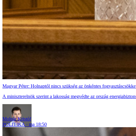
Magyar Péter: Holnaptól nincs szükség az önkéntes fogyasztáscsökke
A miniszterelnök szerint a lakosság megvédte az ország energiabizton
Molnár Kristóf
POLITIKA
ma 18:50