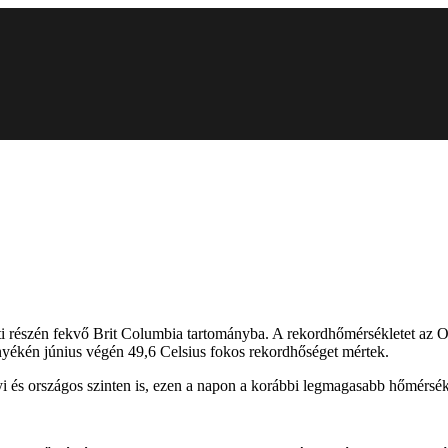
i részén fekvő Brit Columbia tartományba. A rekordhőmérsékletet az O
nyékén június végén 49,6 Celsius fokos rekordhőséget mértek.
 és országos szinten is, ezen a napon a korábbi legmagasabb hőmérsékl