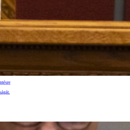
ntésre
ságát.