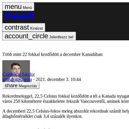
Menü
Kinézet
Jelentkezz be!
Több mint 22 fokkal kezdődött a december Kanadában
Czinkóczi Sándor
klímakatasztrófa
2021. december 3. 10:44
Megosztás
Rekordmeleggel, 22,5 Celsius fokkal kezdődött a tél a Kanada nyugat
város 250 kilométerre északkeletre fekszik Vancouvertől, aminek kör
A decemberi 22,5 Celsius-fokos meleg abszolút rekordnak számít helyi
átlaghőmérséklet csak 3,4 százalék ilyenkor.