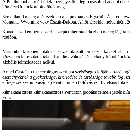
A Pentinctonban mért érték megegyezik a legmagasabb kanadai decembe
hőmérsékleti rekordok dőltek meg.
Szokatlanul meleg a tél ezekben a napokban az Egyesült Államok észa
Montana, Wyoming vagy Észak-Dakota. A hőmérséklet helyenként 20 f
Kanadai szakemberek szerint szeptember óta érkezik a meleg légáramla
régióba.
November közepén hatalmas esőzés okozott természeti katasztrófát, ut
közvetlen kapcsolatot találtak a klímaváltozás és néhány hőhullám közö
globális felmelegedés nélkül.
Armel Castellan meteorológus szerint a szélsőséges időjárás összhangb
eseményeknek a gyakorisága, kiterjedése és tartóssága tovább fog nő
előrejelzés szerint vasárnap Pentictonban hófúvás és -1 Celsius fokos 
klímakatasztrófa
klímakatasztrófa
Penticton
globális felmelegedés
klí
Friss