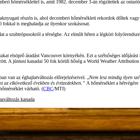
ri hőmérséklettel is, amit 1982. december 3-án rögzítettek az ontarió
knyugati részén is, ahol decemberi hőmérsékleti rekordok dőltek vagy
okkal is meghaladja az ilyenkor szokásosat.
t a szubtrópusokról a térségbe. Az elmúlt héten a légköri folyórendsz
akat elsöprő áradást Vancouver környékén. Ezt a szélsőséges időjárást 
tt. A júniusi kanadai 50 fok körüli hőség a World Weather Attribution ku
an van az éghajlatváltozás előrejelzéseivel. „
Nem lesz mindig ilyen szé
ni az elkövetkező években és évtizedekben.”
A hőmérséklet a hétvégére 
hőmérséklet várható. (
CBC
/MTI)
maváltozás
kanada