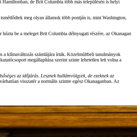
i Hamiltonban, de Brit Columbia több más településén is helyi
 ismétlődtek meg olyan államok több pontján is, mint Washington,
er húzta be a meleget Brit Columbia délnyugati részére, az Okanagan
is a klímaváltozás számlájára írták. Közelmúltbeli tanulmányok
tatócsoport megállapítása szerint szinte lehetetlen lett volna a
lsőséges az időjárás. Lesznek hullámvölgyek, de ezeknek az
várhatóan visszatér a normális szintre egész Okanaganban. Az