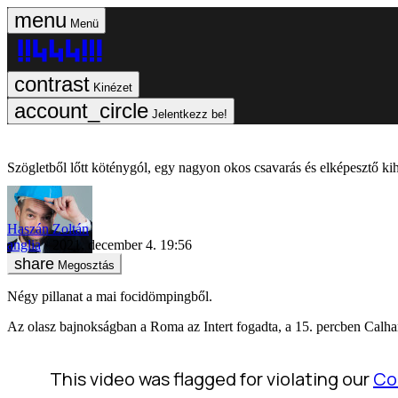
Menü
Kinézet
Jelentkezz be!
Szögletből lőtt köténygól, egy nagyon okos csavarás és elképesztő ki
Haszán Zoltán
anglia
2021. december 4. 19:56
Megosztás
Négy pillanat a mai focidömpingből.
Az olasz bajnokságban a Roma az Intert fogadta, a 15. percben Calhano