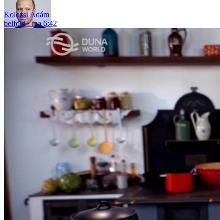
Kolozsi Ádám
belföld
ma 6:42