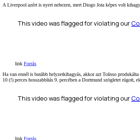
A Liverpool azért is nyert nehezen, mert Diogo Jota képes volt kihagyn
Forrás
Ha van ennél is butább helyzetkihagyás, akkor azt Tolisso produkált
10 (!) perces hosszabbítás 9. percében a Dortmund szögletet rúgott, elő
Forrás