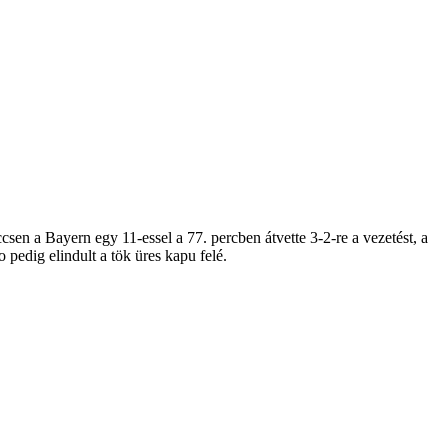
n a Bayern egy 11-essel a 77. percben átvette 3-2-re a vezetést, a
 pedig elindult a tök üres kapu felé.