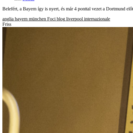
Belefért, a Bayern így is nyert, és már 4 ponttal vezet a Dortmund el
anglia
bayern münchen
Foci blog
liverpool
internazionale
Friss