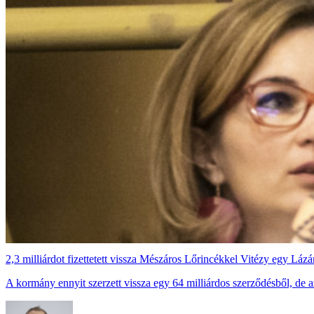
2,3 milliárdot fizettetett vissza Mészáros Lőrincékkel Vitézy egy Lázá
A kormány ennyit szerzett vissza egy 64 milliárdos szerződésből, de azt