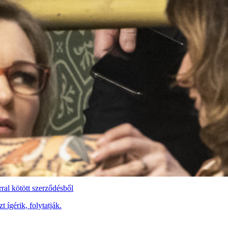
rral kötött szerződésből
 ígérik, folytatják.