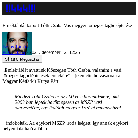
Emléktáblát kapott Tóth Csaba Vas megyei tömeges tagbeléptetése
Botos Tamás
POLITIKA
2021. december 12. 12:25
Megosztás
„Emléktáblát avattunk Kőszegen Tóth Csaba, valamint a vasi
tömeges tagbeléptetések emlékére” – jelentette be vasárnap a
Magyar Kétfarkú Kutya Párt.
Mindezt Tóth Csaba és az 500 vasi hős emlékére, akik
2003-ban léptek be tömegesen az MSZP vasi
szervezetébe, egy tisztább magyar közélet reményében!
– indokolták. Az egykori MSZP-iroda leégett, így annak egykori
helyén található a tábla.