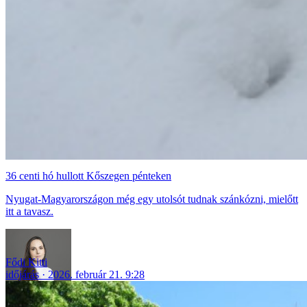
36 centi hó hullott Kőszegen pénteken
Nyugat-Magyarországon még egy utolsót tudnak szánkózni, mielőtt
itt a tavasz.
Fődi Kitti
időjárás
2026. február 21. 9:28