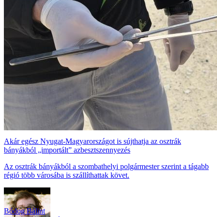
Akár egész Nyugat-Magyarországot is sújthatja az osztrák
bányákból „importált” azbesztszennyezés
Az osztrák bányákból a szombathelyi polgármester szerint a tágabb
régió több városába is szállíthattak követ.
Bódog Bálint