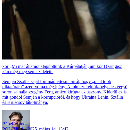
„Mi már államot alapítottunk a Kárpátalján, amikor Dzsingisz
kán még meg sem született”
Semjén Zsolt a saját fórumán értesült arról, hogy „picit több
diktatúrára” azért volna még igény. A miniszterelnök-helyettes végső
soron sajnálja szegény Ferit, amiért kirúgta az asszony. Kiderül az is,
mit gondol Semjén a korrupcióról, és hogy Ukrajna Lenin, Sztálin
és Hruscsov tákolmánya.
Bábel Vilmos
POLITIKA
2025. május 14. 13:42