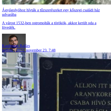
Ágyúgolyóhoz hívták a tűzszerészeket egy kőszegi családi ház
udvarába
A várost 1532-ben ostromolták a törökök, akkor került oda a
lövedék.
Kaufmann Balázs
belföld
2022. november 23. 7:48