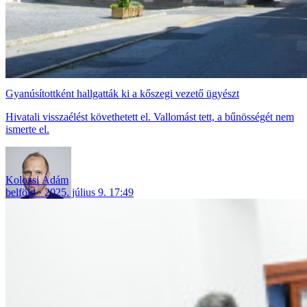
Gyanúsítottként hallgatták ki a kőszegi vezető ügyészt
Hivatali visszaélést követhetett el. Vallomást tett, a bűnösségét nem
ismerte el.
Kolozsi Ádám
belföld
2025. július 9. 17:49