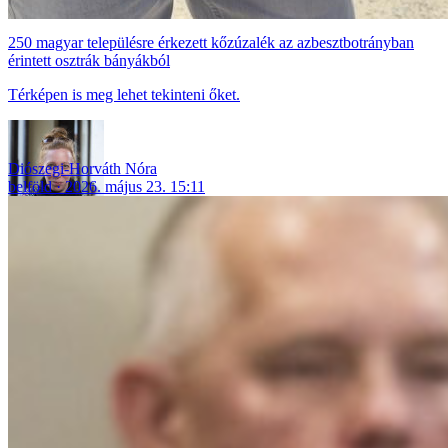
250 magyar településre érkezett kőzúzalék az azbesztbotrányban
érintett osztrák bányákból
Térképen is meg lehet tekinteni őket.
Diószegi-Horváth Nóra
belföld
2026. május 23. 15:11