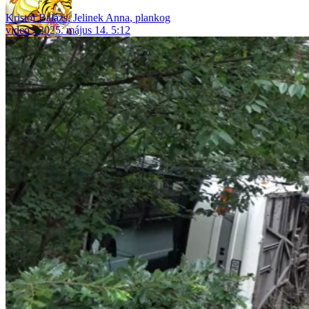
Kristóf Balázs
,
Jelinek Anna
,
plankog
video
2025. május 14. 5:12