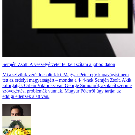
Semjén Zsolt: A veszélyérzetet fel kell szítani a jobboldalon
Mi a szívünk vérét locsoltuk ki, Magyar Péter egy kapavágást nem
tett az erdélyi magyarságért – mondta a 444-nek Semjén Zsolt. Akik
kiforgatják Orbán Viktor szavait George Simionról, azoknál szerinte
szövegértési problémák vannak. Magyar Péterről úgy tartja: az
eddigi ellenzék alatt van.