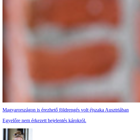
Magyarországon is érezhető földrengés volt éjszaka Ausztriában
Egyelőre nem érkezett bejelentés károkról.