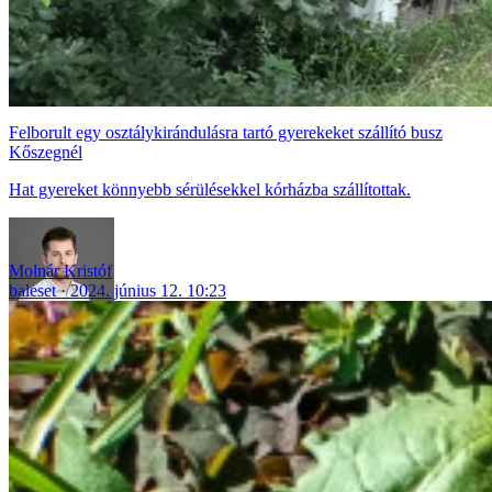
Felborult egy osztálykirándulásra tartó gyerekeket szállító busz
Kőszegnél
Hat gyereket könnyebb sérülésekkel kórházba szállítottak.
Molnár Kristóf
baleset
2024. június 12. 10:23