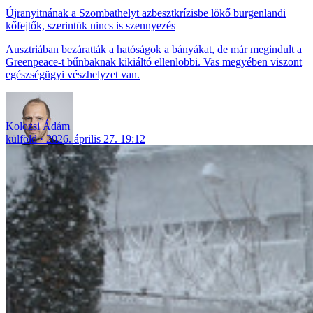
Újranyitnának a Szombathelyt azbesztkrízisbe lökő burgenlandi
kőfejtők, szerintük nincs is szennyezés
Ausztriában bezáratták a hatóságok a bányákat, de már megindult a
Greenpeace-t bűnbaknak kikiáltó ellenlobbi. Vas megyében viszont
egészségügyi vészhelyzet van.
Kolozsi Ádám
külföld
2026. április 27. 19:12