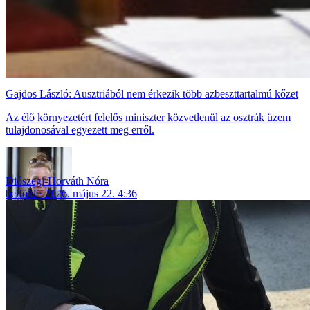
Gajdos László: Ausztriából nem érkezik több azbeszttartalmú kőzet
Az élő környezetért felelős miniszter közvetlenül az osztrák üzem
tulajdonosával egyezett meg erről.
Diószegi-Horváth Nóra
belföld
2026. május 22. 4:36