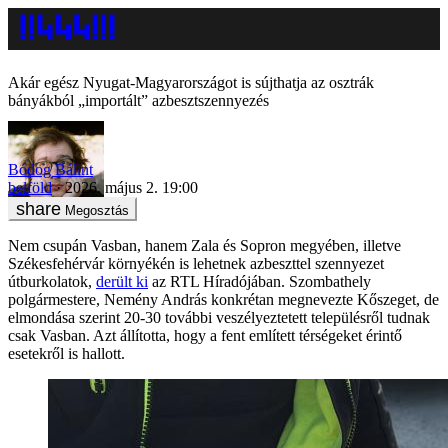
Akár egész Nyugat-Magyarországot is sújthatja az osztrák
bányákból „importált” azbesztszennyezés
Bódog Bálint
belföld
2026. május 2. 19:00
Megosztás
Nem csupán Vasban, hanem Zala és Sopron megyében, illetve
Székesfehérvár környékén is lehetnek azbeszttel szennyezet
útburkolatok,
derült ki
az RTL Híradójában. Szombathely
polgármestere, Nemény András konkrétan megnevezte Kőszeget, de
elmondása szerint 20-30 további veszélyeztetett településről tudnak
csak Vasban. Azt állította, hogy a fent említett térségeket érintő
esetekről is hallott.