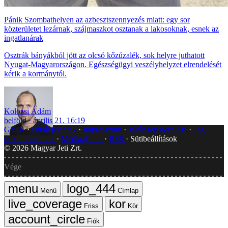
Pánik Szombathelyen az azbesztszennyezés miatt: egy sor
közterületet lezárnak, szájmaszkot osztanak a lakosoknak, esnek az
ingatlanárak
Osztrák bányákból jött az olcsó kőzúzalék, sok helyre juthatott
Nyugat-Magyarországon. Egészségügyi veszélyhelyzet elrendelését
kérik a kormánytól.
Kolozsi Ádám
belföld
április 21. 16:19
GYIK
Hibát jelentek
Impresszum
Javítások kezelése
Jogi
dokumentumok
Médiaajánlat
RSS
Sütibeállítások
©
2026
Magyar Jeti Zrt.
Vége
Menü
Címlap
Friss
Kör
Fiók