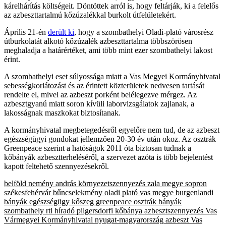
kárelhárítás költségeit. Döntöttek arról is, hogy feltárják, ki a felelős
az azbeszttartalmú kőzúzalékkal burkolt útfelületekért.
Április 21-én
derült ki
, hogy a szombathelyi Oladi-plató városrész
útburkolatát alkotó kőzúzalék azbeszttartalma többszörösen
meghaladja a határértéket, ami több mint ezer szombathelyi lakost
érint.
A szombathelyi eset súlyossága miatt a Vas Megyei Kormányhivatal
sebességkorlátozást és az érintett közterületek nedvesen tartását
rendelte el, mivel az azbeszt porként belélegezve mérgez. Az
azbesztgyanú miatt soron kívüli laborvizsgálatok zajlanak, a
lakosságnak maszkokat biztosítanak.
A kormányhivatal megbetegedésről egyelőre nem tud, de az azbeszt
egészségügyi gondokat jellemzően 20-30 év után okoz. Az osztrák
Greenpeace szerint a hatóságok 2011 óta biztosan tudnak a
kőbányák azbesztterheléséről, a szervezet azóta is több bejelentést
kapott feltehető szennyezésekről.
belföld
nemény andrás
környezetszennyezés
zala megye
sopron
székesfehérvár
bűncselekmény
oladi plató
vas megye
burgenlandi
bányák
egészségügy
kőszeg
greenpeace
osztrák bányák
szombathely
rtl híradó
pilgersdorfi kőbánya
azbesztszennyezés
Vas
Vármegyei Kormányhivatal
nyugat-magyarország
azbeszt
Vas