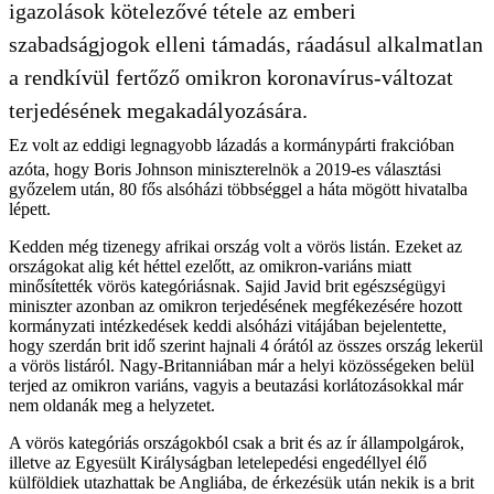
igazolások kötelezővé tétele az emberi
szabadságjogok elleni támadás, ráadásul alkalmatlan
a rendkívül fertőző omikron koronavírus-változat
terjedésének megakadályozására.
Ez volt az eddigi legnagyobb lázadás a kormánypárti frakcióban
azóta, hogy Boris Johnson miniszterelnök a 2019-es választási
győzelem után, 80 fős alsóházi többséggel a háta mögött hivatalba
lépett.
Kedden még tizenegy afrikai ország volt a vörös listán. Ezeket az
országokat alig két héttel ezelőtt, az omikron-variáns miatt
minősítették vörös kategóriásnak. Sajid Javid brit egészségügyi
miniszter azonban az omikron terjedésének megfékezésére hozott
kormányzati intézkedések keddi alsóházi vitájában bejelentette,
hogy szerdán brit idő szerint hajnali 4 órától az összes ország lekerül
a vörös listáról. Nagy-Britanniában már a helyi közösségeken belül
terjed az omikron variáns, vagyis a beutazási korlátozásokkal már
nem oldanák meg a helyzetet.
A vörös kategóriás országokból csak a brit és az ír állampolgárok,
illetve az Egyesült Királyságban letelepedési engedéllyel élő
külföldiek utazhattak be Angliába, de érkezésük után nekik is a brit