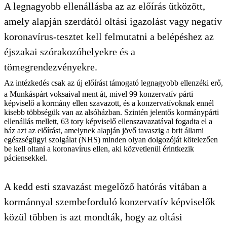
A legnagyobb ellenállásba az az előírás ütközött,
amely alapján szerdától oltási igazolást vagy negatív
koronavírus-tesztet kell felmutatni a belépéshez az
éjszakai szórakozóhelyekre és a
tömegrendezvényekre.
Az intézkedés csak az új előírást támogató legnagyobb ellenzéki erő,
a Munkáspárt voksaival ment át, mivel 99 konzervatív párti
képviselő a kormány ellen szavazott, és a konzervatívoknak ennél
kisebb többségük van az alsóházban. Szintén jelentős kormánypárti
ellenállás mellett, 63 tory képviselő ellenszavazatával fogadta el a
ház azt az előírást, amelynek alapján jövő tavaszig a brit állami
egészségügyi szolgálat (NHS) minden olyan dolgozóját kötelezően
be kell oltani a koronavírus ellen, aki közvetlenül érintkezik
páciensekkel.
A kedd esti szavazást megelőző hatórás vitában a
kormánnyal szembeforduló konzervatív képviselők
közül többen is azt mondták, hogy az oltási