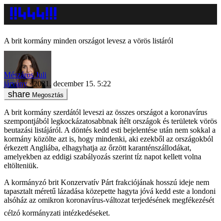
A brit kormány minden országot levesz a vörös listáról
Mészáros Juli
járvány
2021. december 15. 5:22
Megosztás
A brit kormány szerdától leveszi az összes országot a koronavírus
szempontjából legkockázatosabbnak ítélt országok és területek vörös
beutazási listájáról. A döntés kedd esti bejelentése után nem sokkal a
kormány közölte azt is, hogy mindenki, aki ezekből az országokból
érkezett Angliába, elhagyhatja az őrzött karanténszállodákat,
amelyekben az eddigi szabályozás szerint tíz napot kellett volna
eltölteniük.
A kormányzó brit Konzervatív Párt frakciójának hosszú ideje nem
tapasztalt méretű lázadása közepette hagyta jóvá kedd este a londoni
alsóház az omikron koronavírus-változat terjedésének megfékezését
célzó kormányzati intézkedéseket.