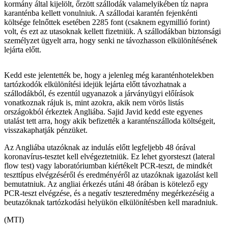
kormány által kijelölt, őrzött szállodák valamelyikében tíz napra
karanténba kellett vonulniuk. A szállodai karantén fejenkénti
költsége felnőttek esetében 2285 font (csaknem egymillió forint)
volt, és ezt az utasoknak kellett fizetniük. A szállodákban biztonsági
személyzet ügyelt arra, hogy senki ne távozhasson elkülönítésének
lejárta előtt.
Kedd este jelentették be, hogy a jelenleg még karanténhotelekben
tartózkodók elkülönítési idejük lejárta előtt távozhatnak a
szállodákból, és ezentúl ugyanazok a járványügyi előírások
vonatkoznak rájuk is, mint azokra, akik nem vörös listás
országokból érkeztek Angliába. Sajid Javid kedd este egyenes
utalást tett arra, hogy akik befizették a karanténszálloda költségeit,
visszakaphatják pénzüket.
Az Angliába utazóknak az indulás előtt legfeljebb 48 órával
koronavírus-tesztet kell elvégeztetniük. Ez lehet gyorsteszt (lateral
flow test) vagy laboratóriumban kiértékelt PCR-teszt, de mindkét
teszttípus elvégzéséről és eredményéről az utazóknak igazolást kell
bemutatniuk. Az angliai érkezés utáni 48 órában is kötelező egy
PCR-teszt elvégzése, és a negatív teszteredmény megérkezéséig a
beutazóknak tartózkodási helyükön elkülönítésben kell maradniuk.
(MTI)