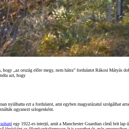
, hogy „az ország előre megy, nem hátra” fordulatot Rákosi Mátyás d
ndta azt, hogy
nan nyúlhatta ezt a fordulatot, ami egyben magyarázatul szolgálhat ar
ználták ugyanezt szlogenként.
vasható
egy 1922-es interjú, amit a Manchester Guardian című brit lap új
 lépésként az államkapitalizmuson át is vezethet út, már amennyiben a