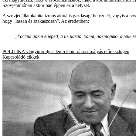
Szovjetunióban akkoriban éppen ez a helyzet.
A szovjet államkapitalizmus aktuális gazdasági helyzetét, vagyis a 
hogy „lassan és szakaszosan”. Az eredetiben:
„Россия идет вперед, а не назад, хотя, повторяю, очень 
POLITIKA
vlagyimir iljics lenin
lenin
rákosi mátyás
előre
szlogen
Kapcsolódó cikkek