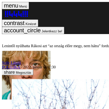
Menü
Kinézet
Jelentkezz be!
Lenintől nyúlhatta Rákosi azt “az ország előre megy, nem hátra” fo
Szily László
POLITIKA
2022. január 6. 11:30
Megosztás