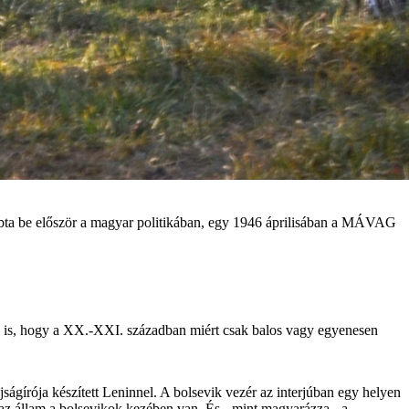
obta be először a magyar politikában, egy 1946 áprilisában a MÁVAG
ra is, hogy a XX.-XXI. században miért csak balos vagy egyenesen
ságírója készített Leninnel. A bolsevik vezér az interjúban egy helyen
z állam a bolsevikok kezében van. És - mint magyarázza - a