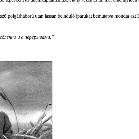
hosszú polgárháború után lassan beinduló iparukat bemutatva mondta az
медленно и с перерывами.”