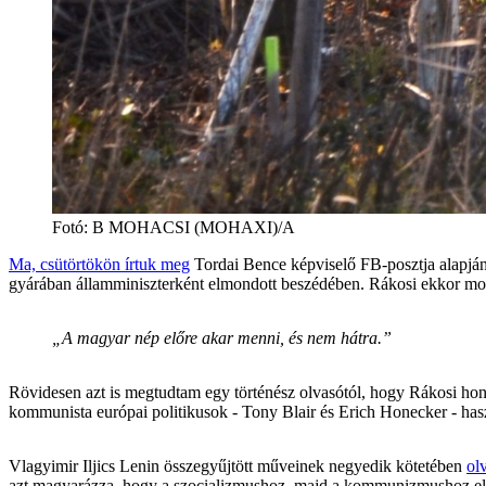
Fotó
:
B MOHACSI (MOHAXI)/A
Ma, csütörtökön írtuk meg
Tordai Bence képviselő FB-posztja alapján
gyárában államminiszterként elmondott beszédében. Rákosi ekkor mo
„A magyar nép előre akar menni, és nem hátra.”
Rövidesen azt is megtudtam egy történész olvasótól, hogy Rákosi hon
kommunista európai politikusok - Tony Blair és Erich Honecker - has
Vlagyimir Iljics Lenin összegyűjtött műveinek negyedik kötetében
ol
azt magyarázza, hogy a szocializmushoz, majd a kommunizmushoz első