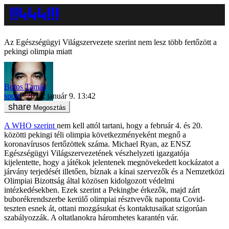
Az Egészségügyi Világszervezete szerint nem lesz több fertőzött a
pekingi olimpia miatt
Botos Tamás
sport
2022. január 9. 13:42
Megosztás
A WHO szerint
nem kell attól tartani, hogy a február 4. és 20.
közötti pekingi téli olimpia következményeként megnő a
koronavírusos fertőzöttek száma. Michael Ryan, az ENSZ
Egészségügyi Világszervezetének vészhelyzeti igazgatója
kijelentette, hogy a játékok jelentenek megnövekedett kockázatot a
járvány terjedését illetően, bíznak a kínai szervezők és a Nemzetközi
Olimpiai Bizottság által közösen kidolgozott védelmi
intézkedésekben. Ezek szerint a Pekingbe érkezők, majd zárt
buborékrendszerbe kerülő olimpiai résztvevők naponta Covid-
teszten esnek át, ottani mozgásukat és kontaktusaikat szigorúan
szabályozzák. A oltatlanokra háromhetes karantén vár.