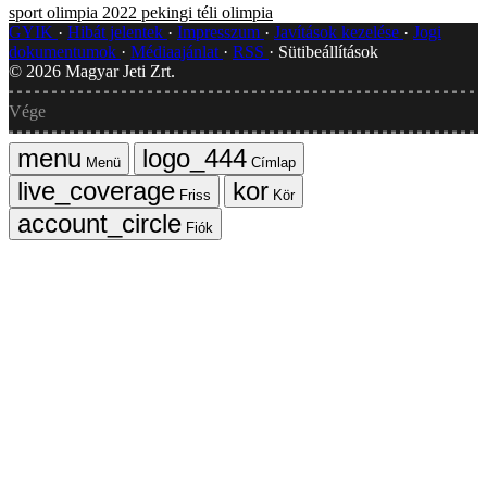
sport
olimpia 2022
pekingi téli olimpia
GYIK
Hibát jelentek
Impresszum
Javítások kezelése
Jogi
dokumentumok
Médiaajánlat
RSS
Sütibeállítások
©
2026
Magyar Jeti Zrt.
Vége
Menü
Címlap
Friss
Kör
Fiók