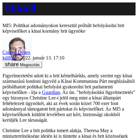
MI5: Politikai adományokon keresztül próbált befolyásolni brit
képviselőket a kínai kormány brit ügynöke
Csurgó Dénes
külföld
2022. január 13. 17:10
Megosztás
Figyelmeztetést adott ki a brit kémelhárítás, amely szerint egy kínai
származású londoni ügyvéd a Kínai Kommunista Párt megbízásából
próbálhatott politikai befolyást gyakorolni brit parlamenti
képviselőkre - írja a
Guardian
. Az ún. "befolyásolási figyelmeztetés"
egy bizonyos Christine Lee-t jelöl meg mint a kínai állampárt
feltételezett ügynökét, aki az évek során közel 700 ezer font
adománnyal támogatott brit pártokat és képviselőket. Az MI5 a
képviselőknek küldött levelében azt kéri, biztonsági okokból
kerüljék Lee társaságát.
Christine Lee a brit politika ismert alakja, Theresa May a
miniszterelnöksége idején ki is tüntette a kínai és brit közösségek