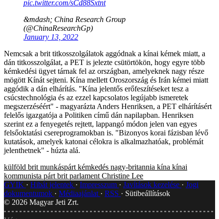
pic.twitter.com/sCd88Sxtnt
&mdash; China Research Group
(@ChinaResearchGp)
January 13, 2022
Nemcsak a brit titkosszolgálatok aggódnak a kínai kémek miatt, a
dán titkosszolgálat, a PET is jelezte csütörtökön, hogy egyre több
kémkedési ügyet tárnak fel az országban, amelyeknek nagy része
mögött Kínát sejteni. Kína mellett Oroszország és Irán kémei miatt
aggódik a dán elhárítás. "Kína jelentős erőfeszítéseket tesz a
csúcstechnológia és az ezzel kapcsolatos legújabb ismeretek
megszerzéséért" - magyarázta Anders Henriksen, a PET elhárításért
felelős igazgatója a Politiken című dán napilapban. Henriksen
szerint ez a fenyegetés rejtett, lappangó módon jelen van egyes
felsőoktatási csereprogramokban is. "Bizonyos korai fázisban lévő
kutatások, amelyek katonai célokra is alkalmazhatóak, problémát
jelenthetnek" - húzta alá.
külföld
brit munkáspárt
kémkedés
nagy-britannia
kína
kínai
kommunista párt
brit parlament
Christine Lee
GYIK
Hibát jelentek
Impresszum
Javítások kezelése
Jogi
dokumentumok
Médiaajánlat
RSS
Sütibeállítások
©
2026
Magyar Jeti Zrt.