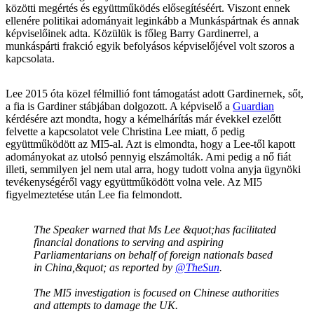
közötti megértés és együttműködés elősegítéséért. Viszont ennek
ellenére politikai adományait leginkább a Munkáspártnak és annak
képviselőinek adta. Közülük is főleg Barry Gardinerrel, a
munkáspárti frakció egyik befolyásos képviselőjével volt szoros a
kapcsolata.
Lee 2015 óta közel félmillió font támogatást adott Gardinernek, sőt,
a fia is Gardiner stábjában dolgozott. A képviselő a
Guardian
kérdésére azt mondta, hogy a kémelhárítás már évekkel ezelőtt
felvette a kapcsolatot vele Christina Lee miatt, ő pedig
együttműködött az MI5-al. Azt is elmondta, hogy a Lee-től kapott
adományokat az utolsó pennyig elszámolták. Ami pedig a nő fiát
illeti, semmilyen jel nem utal arra, hogy tudott volna anyja ügynöki
tevékenységéről vagy együttműködött volna vele. Az MI5
figyelmeztetése után Lee fia felmondott.
The Speaker warned that Ms Lee &quot;has facilitated
financial donations to serving and aspiring
Parliamentarians on behalf of foreign nationals based
in China,&quot; as reported by
@TheSun
.
The MI5 investigation is focused on Chinese authorities
and attempts to damage the UK.