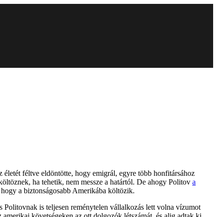
letét féltve eldöntötte, hogy emigrál, egyre több honfitársához
költöznek, ha tehetik, nem messze a határtól. De ahogy Politov
a
, hogy a biztonságosabb Amerikába költözik.
 Politovnak is teljesen reménytelen vállalkozás lett volna vízumot
z amerikai követségeken az ott dolgozók létszámát, és alig adtak ki