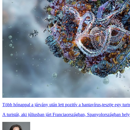
Több hónappal a járvány után lett pozitív a hantavírus-tesztje egy turi
A turistát, aki júliusban járt Franciaországban, Spanyolországban hel