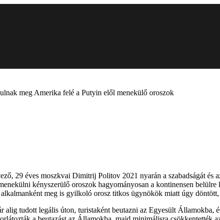
ulnak meg Amerika felé a Putyin elől menekülő oroszok
, 29 éves moszkvai Dimitrij Politov 2021 nyarán a szabadságát és az é
ól menekülni kényszerülő oroszok hagyományosan a kontinensen belülre 
s alkalmanként meg is gyilkoló orosz titkos ügynökök miatt úgy döntött
alig tudott legális úton, turistaként beutazni az Egyesült Államokba, és
 korlátozták a beutazást az Államokba, majd minimálisra csökkentették a