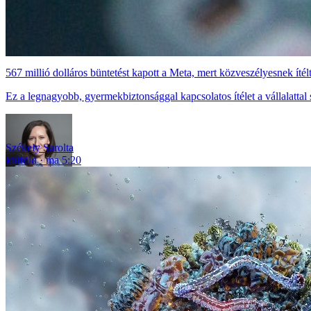
567 millió dolláros büntetést kapott a Meta, mert közveszélyesnek ítélt
Ez a legnagyobb, gyermekbiztonsággal kapcsolatos ítélet a vállalattal
Székely Sarolta
külföld
ma 5:20