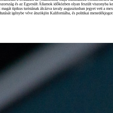
oszország és az Egyesült Államok időközben olyan feszült viszonyba k
ezrei: magát tipikus turistának álcázva tavaly augusztusban jegyet vett
atását igénybe véve átszökjön Kaliforniába, és politikai menedékjogot 