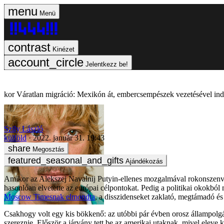
Menü
Kinézet
Jelentkezz be!
Váratlan migráció: Mexikón át, embercsempészek vezetésével ind
Szily László
külföld
2022. január 31. 19:43
Megosztás
Ajándékozás
Amikor az Alekszej Navalnij Putyin-ellenes mozgalmával rokonszenvező
hasonlóan elvetette az európai célpontokat. Pedig a politikai okokb
Moscow Timesnak elmondta
, a disszidenseket zaklató, megtámadó é
Csakhogy volt egy kis bökkenő: az utóbbi pár évben orosz állampolgár 
szereznie. Először a járvány tett be az amerikai utaknak, mivel eleve