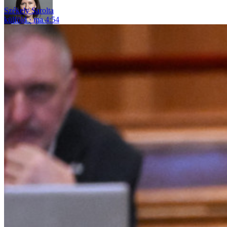
Székely Sarolta
külföld
ma 4:54