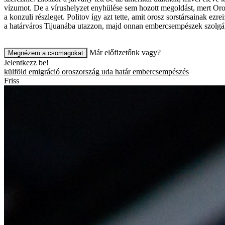
vízumot. De a vírushelyzet enyhülése sem hozott megoldást, mert Or
a konzuli részleget. Politov így azt tette, amit orosz sorstársainak 
a határváros Tijuanába utazzon, majd onnan embercsempészek szolgált
Már előfizetőnk vagy?
Megnézem a csomagokat
Jelentkezz be!
külföld
emigráció
oroszország
uda
határ
embercsempészés
Friss