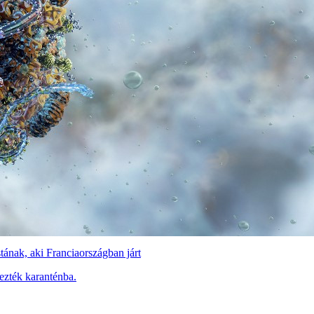
stának, aki Franciaországban járt
yezték karanténba.