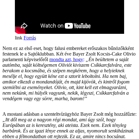
Forrás
Nem ez az első eset, hogy falusi embereket erőszakos bűnözőkként
festenek le a Sajtóklubban. Két éve Bayer Zsolt Kocsis-Cake Olivio
parlamenti képviselőről
mondta azt, hogy
:
„Én beültetem a saját
autómba, saját költségemen Oliviót kiviszem Csíkkarcfalvára, este
berakom a kocsmába, és szépen megkérem, hogy a helyieknek
mesélje el, hogy együtt kéne ezt a sztorit leboltolni. Ha nem baj,
amikor elkezdi a mondandóját, én majd kijövök, és kintről fogom
szemlélni az eseményeket. Olivio, ott, kint kell ezt elmagyarázni,
nem nekünk, mi hülyék vagyunk, nekik, légyszi, Csíkkarcfalván a
vendégem vagy egy sörre, marha, barom!”
A mostani adásban a szenteltvízügyhöz Bayer Zsolt még hozzáfűzte:
„Itt dől meg az a nagyon régi mondat, ami úgy szól, hogy
Európában az is keresztény, aki ateista. Ezek nem. Ezek tényleg
barbárok. És az igazi lénye ennek az aljas, nyomorult senkiházinak
ebben a félmondatban ott rejtezik. Ez az, amire nincs bocsánat.