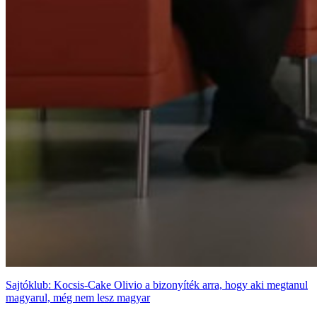
Sajtóklub: Kocsis-Cake Olivio a bizonyíték arra, hogy aki megtanul
magyarul, még nem lesz magyar