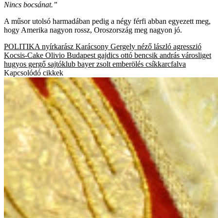
Nincs bocsánat.”
A műsor utolsó harmadában pedig a négy férfi abban egyezett meg,
hogy Amerika nagyon rossz, Oroszország meg nagyon jó.
POLITIKA
nyírkarász
Karácsony Gergely
néző lászló
agresszió
Kocsis-Cake Olivio
Budapest
gajdics ottó
bencsik andrás
városliget
hugyos gergő
sajtóklub
bayer zsolt
emberölés
csíkkarcfalva
Kapcsolódó cikkek