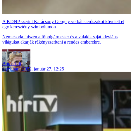
A KDNP szerint Karácsony Gergely verbális erőszakot követett el
egy keresztény szimbólumon
Nem csoda, hiszen a főpolgármester és a valakik saját, deviáns
világukat akarják rákényszeríteni a rendes emberekre.
Boros Juli
agyvihar
2022. január 27. 12:25