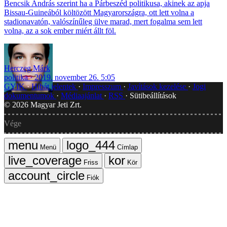
Bencsik András szerint ha a Párbeszéd politikusa, akinek az apja
Bissau-Guineából költözött Magyarországra, ott lett volna a
stadionavatón, valószínűleg ülve marad, mert fogalma sem lett
volna, az a sok ember miért állt föl.
Herczeg Márk
politika
2019. november 26. 5:05
GYIK
Hibát jelentek
Impresszum
Javítások kezelése
Jogi
dokumentumok
Médiaajánlat
RSS
Sütibeállítások
©
2026
Magyar Jeti Zrt.
Vége
Menü
Címlap
Friss
Kör
Fiók