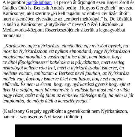
A legutóbbi
Sajtóklubban
18 percen át őrjöngött ezen Bayer Zsolt és
Gajdics Ottó is, Bencsik András pedig „Hugyos Gergőnek” nevezte
Karácsonyt, akit szerinte „ki kell tagadni az emberi civilizációból”,
mert a szemében elveszítette az „emberi méltóságát” is. De közülük
is talán a Karácsonyt „Fütyőkének” nevező Néző Lászlónak, a
Mediaworks-központ főszerkesztőjének sikerült a legnagyobbat
mondania:
„Karácsony ugye nyírkarászi, elméletileg egy nyírségi gyerek, na
most ha Nyírkarászban ezt nyíltan elmondaná, vagy Nyírkarászon
megjelenne mondjuk a vasárnapi mise után, nem biztos, hogy
további főpolgármesteri babérokra is pályázhatna, mert esetleg
nekrológot kellene róla írni, mert a nyírkarásziakat ismerve, én
mellette voltam, tanítottam a Berkesz nevű faluban, az Nyírkarász
mellett van, úgyhogy ismerve őket nem biztos, hogy ezt nagyon
eltűrnék. És nem is értem, hogy egy nyírkarászi gyerek hogy ejthet
ilyet ki a száján, mert bármennyire is vallástalan most már a világ
nagy része, azért még falun az emberek többsége még, ha nem is jár
templomba, de mégis átéli a kereszténységet.”
(Karácsony Gergely egyébként a gyerekkorát nem Nyírkarászon,
hanem a szomszédos Nyírtasson töltötte.)