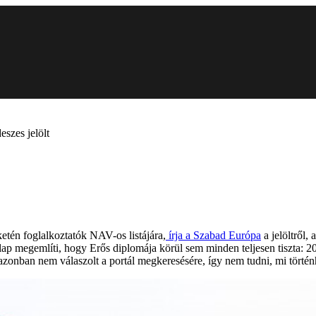
eszes jelölt
etén foglalkoztatók NAV-os listájára,
írja a Szabad Európa
a jelöltről,
 megemlíti, hogy Erős diplomája körül sem minden teljesen tiszta: 2
t azonban nem válaszolt a portál megkeresésére, így nem tudni, mi történ