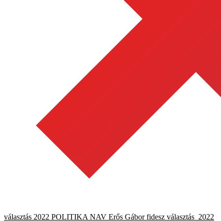
választás 2022
POLITIKA
NAV
Erős Gábor
fidesz
választás_2022