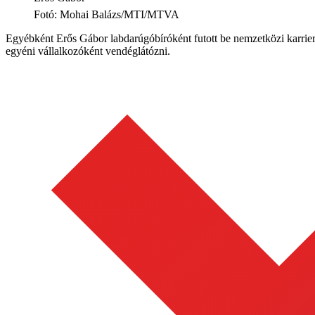
Fotó
:
Mohai Balázs/MTI/MTVA
Egyébként Erős Gábor labdarúgóbíróként futott be nemzetközi karriert
egyéni vállalkozóként vendéglátózni.