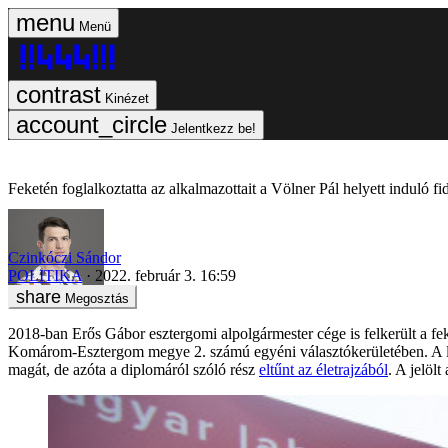
Menü
Kinézet
Jelentkezz be!
Feketén foglalkoztatta az alkalmazottait a Völner Pál helyett induló fid
Czinkóczi Sándor
POLITIKA
2022. február 3. 16:59
Megosztás
2018-ban Erős Gábor esztergomi alpolgármester cége is felkerült a fek
Komárom-Esztergom megye 2. számú egyéni választókerületében. A lap
magát, de azóta a diplomáról szóló rész
eltűnt az életrajzából
. A jelöl