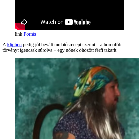
Forrás
A
klipben
pedig jól bevált mulatósrecept szerint – a homofób
törvényt igencsak súrolva – egy nőnek öltözött férfi takarít: