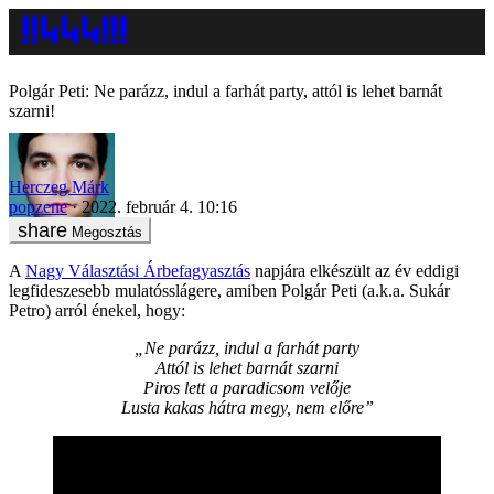
Polgár Peti: Ne parázz, indul a farhát party, attól is lehet barnát
szarni!
Herczeg Márk
popzene
2022. február 4. 10:16
Megosztás
A
Nagy Választási Árbefagyasztás
napjára elkészült az év eddigi
legfideszesebb mulatósslágere, amiben Polgár Peti (a.k.a. Sukár
Petro) arról énekel, hogy:
„Ne parázz, indul a farhát party
Attól is lehet barnát szarni
Piros lett a paradicsom velője
Lusta kakas hátra megy, nem előre”