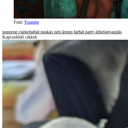
Fotó
:
Youtube
popzene
csirkefarhát
puskás peti
árstop
farhát party
árbefagyasztás
Kapcsolódó cikkek