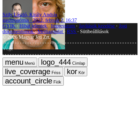
Szily László
,
Király András
gasztronómia
2022. február 2. 16:37
GYIK
Hibát jelentek
Impresszum
Javítások kezelése
Jogi
dokumentumok
Médiaajánlat
RSS
Sütibeállítások
©
2026
Magyar Jeti Zrt.
Vége
Menü
Címlap
Friss
Kör
Fiók