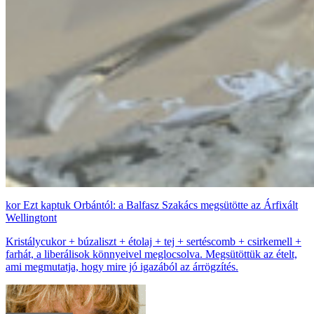
Ezt kaptuk Orbántól: a Balfasz Szakács megsütötte az Árfixált
Wellingtont
Kristálycukor + búzaliszt + étolaj + tej + sertéscomb + csirkemell +
farhát, a liberálisok könnyeivel meglocsolva. Megsütöttük az ételt,
ami megmutatja, hogy mire jó igazából az árrögzítés.