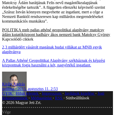
Matolcsy Ádám barátjának Felis nevű magántőkealapjának
érdekeltségébe tartozik”. A független ellenzéki képviselő szerint
„Száraz István könnyen megvehette az ingatlant, mert a cége a
Nemzeti Banktól rendszeresen kap milliárdos megrendeléseket
kommunikációs munkákra”.
POLITIKA
mnb
pallas athéné geopolitikai alapítvány
matolcsy
ádám
kutatóközpont
hadházy ákos
nemzeti bank
Matolcsy György
Kapcsolódó cikkek
2,3 milliárdért vásárolt magának budai villákat az MNB egyik
alapítványa
A Pallas Athéné Geopolitikai Alapítvány székháznak és képzési
központnak fogja használni a két, nagyértékű ingatlant.
Király András
politika
2015. augusztus 11. 2:53
GYIK
Hibát jelentek
Impresszum
Javítások kezelése
Jogi
dokumentumok
Médiaajánlat
RSS
Sütibeállítások
©
2026
Magyar Jeti Zrt.
Vége