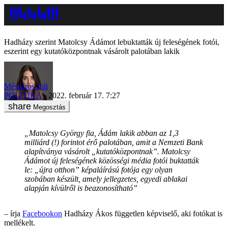
Hadházy szerint Matolcsy Ádámot lebuktatták új feleségének fotói,
eszerint egy kutatóközpontnak vásárolt palotában lakik
Mészáros Juli
POLITIKA
2022. február 17. 7:27
Megosztás
„Matolcsy György fia, Ádám lakik abban az 1,3
milliárd (!) forintot érő palotában, amit a Nemzeti Bank
alapítványa vásárolt „kutatóközpontnak”. Matolcsy
Ádámot új feleségének közösségi média fotói buktatták
le: „újra otthon” képaláírású fotója egy olyan
szobában készült, amely jellegzetes, egyedi ablakai
alapján kívülről is beazonosítható”
– írja
Facebookon
Hadházy Ákos független képviselő, aki fotókat is
mellékelt.