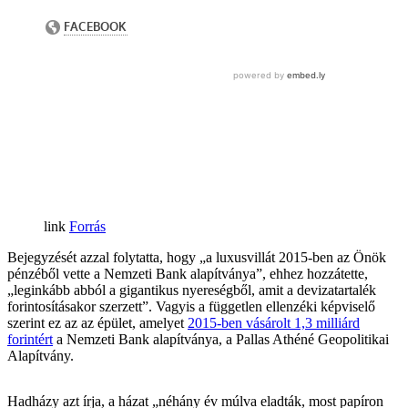
Forrás
Bejegyzését azzal folytatta, hogy „a luxusvillát 2015-ben az Önök
pénzéből vette a Nemzeti Bank alapítványa”, ehhez hozzátette,
„leginkább abból a gigantikus nyereségből, amit a devizatartalék
forintosításakor szerzett”. Vagyis a független ellenzéki képviselő
szerint ez az az épület, amelyet
2015-ben vásárolt 1,3 milliárd
forintért
a Nemzeti Bank alapítványa, a Pallas Athéné Geopolitikai
Alapítvány.
Hadházy azt írja, a házat „néhány év múlva eladták, most papíron