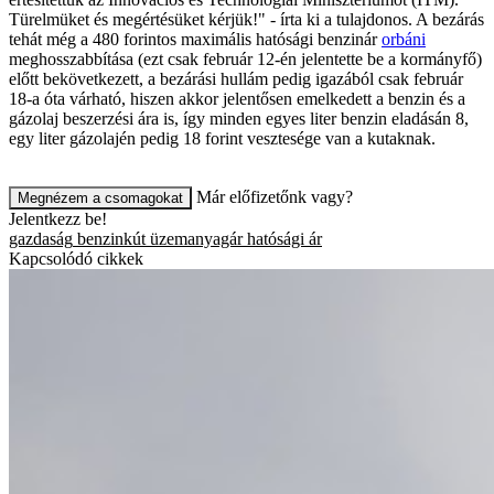
Türelmüket és megértésüket kérjük!" - írta ki a tulajdonos. A bezárás
tehát még a 480 forintos maximális hatósági benzinár
orbáni
meghosszabbítása (ezt csak február 12-én jelentette be a kormányfő)
előtt bekövetkezett, a bezárási hullám pedig igazából csak február
18-a óta várható, hiszen akkor jelentősen emelkedett a benzin és a
gázolaj beszerzési ára is, így minden egyes liter benzin eladásán 8,
egy liter gázolajén pedig 18 forint vesztesége van a kutaknak.
Már előfizetőnk vagy?
Megnézem a csomagokat
Jelentkezz be!
gazdaság
benzinkút
üzemanyagár
hatósági ár
Kapcsolódó cikkek