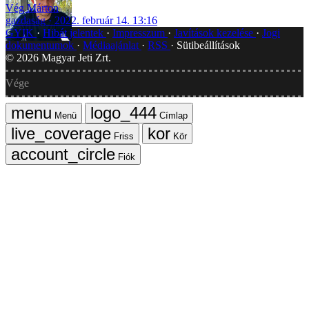
Vég Márton
gazdaság
2022. február 14. 13:16
GYIK
Hibát jelentek
Impresszum
Javítások kezelése
Jogi
dokumentumok
Médiaajánlat
RSS
Sütibeállítások
©
2026
Magyar Jeti Zrt.
Vége
Menü
Címlap
Friss
Kör
Fiók