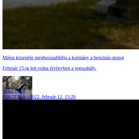
Május közepéig meghosszabbítja a kormány a benzinár-stopot
Február 15-ig lett volna érvényben a jogszabály.
Szász Zsófi
POLITIKA
2022. február 12. 15:26