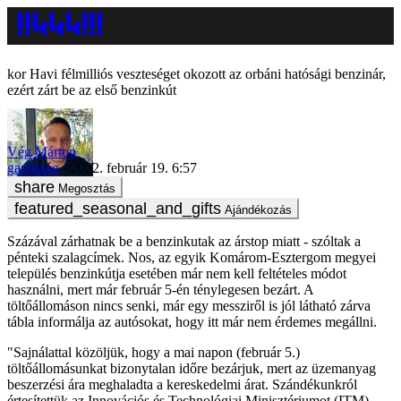
Havi félmilliós veszteséget okozott az orbáni hatósági benzinár,
ezért zárt be az első benzinkút
Vég Márton
gazdaság
2022. február 19. 6:57
Megosztás
Ajándékozás
Százával zárhatnak be a benzinkutak az árstop miatt - szóltak a
pénteki szalagcímek. Nos, az egyik Komárom-Esztergom megyei
település benzinkútja esetében már nem kell feltételes módot
használni, mert már február 5-én ténylegesen bezárt. A
töltőállomáson nincs senki, már egy messziről is jól látható zárva
tábla informálja az autósokat, hogy itt már nem érdemes megállni.
"Sajnálattal közöljük, hogy a mai napon (február 5.)
töltőállomásunkat bizonytalan időre bezárjuk, mert az üzemanyag
beszerzési ára meghaladta a kereskedelmi árat. Szándékunkról
értesítettük az Innovációs és Technológiai Minisztériumot (ITM).