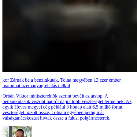
Zárnak be a benzinkutak, Tolna megyében 13 ezer ember
maradhat üzemanyag-ellátás nélkül
Orbán Viktor miniszterelnök szerint bevált az árstop. A
benzinkutasok viszont napról napra több veszteséget termelnek. Az
egyik Heves megyei cég például 3 hónap alatt 6,5 millió forint
veszteséget hozott össze, Tolna megyében pedig már
válságtanácskozást hívtak össze a falusi polgármesterek.