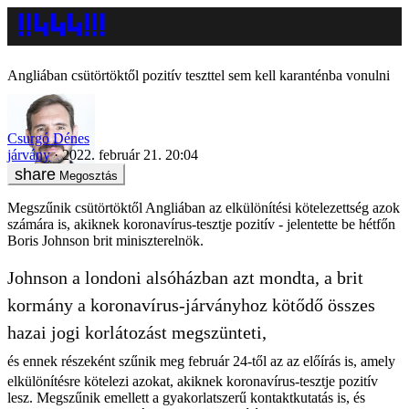
Angliában csütörtöktől pozitív teszttel sem kell karanténba vonulni
Csurgó Dénes
járvány
2022. február 21. 20:04
Megosztás
Megszűnik csütörtöktől Angliában az elkülönítési kötelezettség azok
számára is, akiknek koronavírus-tesztje pozitív - jelentette be hétfőn
Boris Johnson brit miniszterelnök.
Johnson a londoni alsóházban azt mondta, a brit
kormány a koronavírus-járványhoz kötődő összes
hazai jogi korlátozást megszünteti,
és ennek részeként szűnik meg február 24-től az az előírás is, amely
elkülönítésre kötelezi azokat, akiknek koronavírus-tesztje pozitív
lesz. Megszűnik emellett a gyakorlatszerű kontaktkutatás is, és