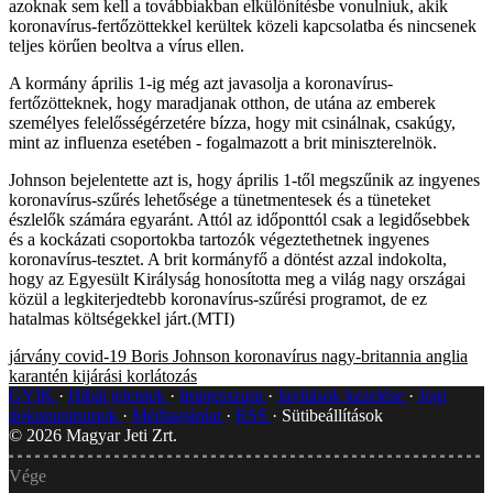
azoknak sem kell a továbbiakban elkülönítésbe vonulniuk, akik
koronavírus-fertőzöttekkel kerültek közeli kapcsolatba és nincsenek
teljes körűen beoltva a vírus ellen.
A kormány április 1-ig még azt javasolja a koronavírus-
fertőzötteknek, hogy maradjanak otthon, de utána az emberek
személyes felelősségérzetére bízza, hogy mit csinálnak, csakúgy,
mint az influenza esetében - fogalmazott a brit miniszterelnök.
Johnson bejelentette azt is, hogy április 1-től megszűnik az ingyenes
koronavírus-szűrés lehetősége a tünetmentesek és a tüneteket
észlelők számára egyaránt. Attól az időponttól csak a legidősebbek
és a kockázati csoportokba tartozók végeztethetnek ingyenes
koronavírus-tesztet. A brit kormányfő a döntést azzal indokolta,
hogy az Egyesült Királyság honosította meg a világ nagy országai
közül a legkiterjedtebb koronavírus-szűrési programot, de ez
hatalmas költségekkel járt.(MTI)
járvány
covid-19
Boris Johnson
koronavírus
nagy-britannia
anglia
karantén
kijárási korlátozás
GYIK
Hibát jelentek
Impresszum
Javítások kezelése
Jogi
dokumentumok
Médiaajánlat
RSS
Sütibeállítások
©
2026
Magyar Jeti Zrt.
Vége