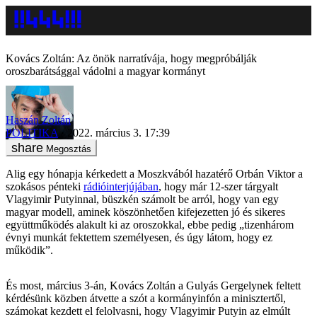
Kovács Zoltán: Az önök narratívája, hogy megpróbálják
oroszbarátsággal vádolni a magyar kormányt
Haszán Zoltán
POLITIKA
2022. március 3. 17:39
Megosztás
Alig egy hónapja kérkedett a Moszkvából hazatérő Orbán Viktor a
szokásos pénteki
rádióinterjújában
, hogy már 12-szer tárgyalt
Vlagyimir Putyinnal, büszkén számolt be arról, hogy van egy
magyar modell, aminek köszönhetően kifejezetten jó és sikeres
együttműködés alakult ki az oroszokkal, ebbe pedig „tizenhárom
évnyi munkát fektettem személyesen, és úgy látom, hogy ez
működik”.
És most, március 3-án, Kovács Zoltán a Gulyás Gergelynek feltett
kérdésünk közben átvette a szót a kormányinfón a minisztertől,
számokat kezdett el felolvasni, hogy Vlagyimir Putyin az elmúlt