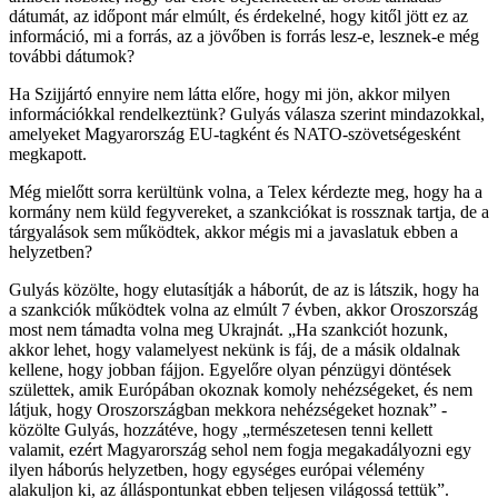
dátumát, az időpont már elmúlt, és érdekelné, hogy kitől jött ez az
információ, mi a forrás, az a jövőben is forrás lesz-e, lesznek-e még
további dátumok?
Ha Szijjártó ennyire nem látta előre, hogy mi jön, akkor milyen
információkkal rendelkeztünk? Gulyás válasza szerint mindazokkal,
amelyeket Magyarország EU-tagként és NATO-szövetségesként
megkapott.
Még mielőtt sorra kerültünk volna, a Telex kérdezte meg, hogy ha a
kormány nem küld fegyvereket, a szankciókat is rossznak tartja, de a
tárgyalások sem működtek, akkor mégis mi a javaslatuk ebben a
helyzetben?
Gulyás közölte, hogy elutasítják a háborút, de az is látszik, hogy ha
a szankciók működtek volna az elmúlt 7 évben, akkor Oroszország
most nem támadta volna meg Ukrajnát. „Ha szankciót hozunk,
akkor lehet, hogy valamelyest nekünk is fáj, de a másik oldalnak
kellene, hogy jobban fájjon. Egyelőre olyan pénzügyi döntések
születtek, amik Európában okoznak komoly nehézségeket, és nem
látjuk, hogy Oroszországban mekkora nehézségeket hoznak” -
közölte Gulyás, hozzátéve, hogy „természetesen tenni kellett
valamit, ezért Magyarország sehol nem fogja megakadályozni egy
ilyen háborús helyzetben, hogy egységes európai vélemény
alakuljon ki, az álláspontunkat ebben teljesen világossá tettük”.