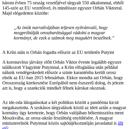
három évben 75 ország vezetőjével tárgyalt 550 alkalommal, ebből
145-ször az EU vezetőivel, és mindössze egyszer Orbán Viktorral.
Majd elégedetten közölte:
„Az önök narratívájában teljesen nyilvánvaló, hogy
megpróbálják oroszbarátsággal vádolni a magyar
kormányt, de ezek a számok meg magukért beszélnek.”
A Krím után is Orbán fogadta először az EU területén Putyint
A koronavírus járvány előtt Orbán Viktor évente legalább egyszer
találkozott Vlagyimir Putyinnal, a Krím elfoglalása után például
nálunk vendégeskedett először a szinte karanténba került orosz
elnök az EU-ban 2015 februárban. Ekkor mondta azt Orbán, hogy
Oroszország kirekesztése Európából nem észszerű dolog, és jelezte
azt is, hogy a szankciók mindkét félnek károkat okoznak.
Az ide-oda látogatásokat a két politikus között a pandémia kicsit
megakasztotta. A szokásos tárgyalások közül az ideit aztán a magyar
kormány úgy keretezte, hogy Orbán valójában békemisszióra ment
Moszkvába, az orosz-ukrán feszültség enyhítésére. A magyar
miniszterelnök Putyinnal közös sajtótájékoztatóján javaslattal is
állt
elő
: