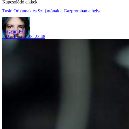
Kapcsolódó cikkek
Tusk: Orbánnak és Szijjártónak a Gazpromban a helye
Magyari Péter
2022. február 28. 23:48