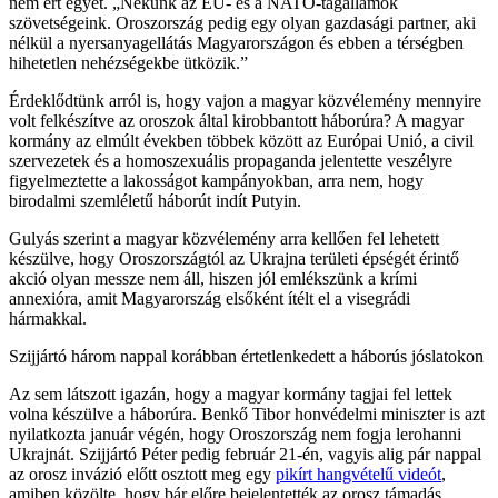
nem ért egyet. „Nekünk az EU- és a NATO-tagállamok
szövetségeink. Oroszország pedig egy olyan gazdasági partner, aki
nélkül a nyersanyagellátás Magyarországon és ebben a térségben
hihetetlen nehézségekbe ütközik.”
Érdeklődtünk arról is, hogy vajon a magyar közvélemény mennyire
volt felkészítve az oroszok által kirobbantott háborúra? A magyar
kormány az elmúlt években többek között az Európai Unió, a civil
szervezetek és a homoszexuális propaganda jelentette veszélyre
figyelmeztette a lakosságot kampányokban, arra nem, hogy
birodalmi szemléletű háborút indít Putyin.
Gulyás szerint a magyar közvélemény arra kellően fel lehetett
készülve, hogy Oroszországtól az Ukrajna területi épségét érintő
akció olyan messze nem áll, hiszen jól emlékszünk a krími
annexióra, amit Magyarország elsőként ítélt el a visegrádi
hármakkal.
Szijjártó három nappal korábban értetlenkedett a háborús jóslatokon
Az sem látszott igazán, hogy a magyar kormány tagjai fel lettek
volna készülve a háborúra. Benkő Tibor honvédelmi miniszter is azt
nyilatkozta január végén, hogy Oroszország nem fogja lerohanni
Ukrajnát. Szijjártó Péter pedig február 21-én, vagyis alig pár nappal
az orosz invázió előtt osztott meg egy
pikírt hangvételű videót
,
amiben közölte, hogy bár előre bejelentették az orosz támadás