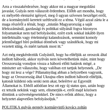
Arra a visszakérdezésre, hogy akkor mi a magyar megoldási
javaslat, Gulyás nem válaszolt érdemben. Előbb azt mondta, hogy
ez mélyebb elemzést igényel, meg ő ugyan szívesen beszélget erről,
de a kormányinfó kereteit szétfeszíti ez a téma. Végül azzal zárta le a
maga részéről a témát, hogy „miután Magyarország a saját
lélekszámánál, gazdasági és politikai súlyánál fogva bizonyos
folyamatokat nem tud befolyásolni, ezért ezek sokkal inkább ilyen
intellektuális vagy értelmiségi kalandozások, semmint komoly
jelentőséggel bíró politikai döntések vagy szándékok, hogy mi
vezetett idáig, és miért tartunk most itt.”
Azt még megkérdeztük Gulyástól, hogy ha elítéljük az oroszok által
indított háborút, akkor nyilván nem követelhetünk mást, mint hogy
Oroszország vonuljon vissza a háború előtti határok mögé, a
miniszter azt válaszolta, hogy valóban ezt tartjuk helyesnek. „De
hogy mi lesz a vége? Pillanatnyilag abban a helyzetben vagyunk,
hogy az Oroszország által Ukrajna ellen indított háborút elítéljük,
katonát küldeni oda senki nem akar, beleértve az Egyesült
Államokat is. Ebből adódóan lesz ott egy új status quo, aztán hogy
ez tetszik nekünk vagy sem, elismerjük-e, erről majd közösen
döntünk a szövetségeseinkkel. De nincs erőnk ahhoz, hogy a
helyzetet alapvetően befolyásoljuk.”
POLITIKA
gulyás gergely
kormányinfó
kovács zoltán