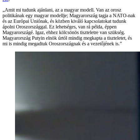
„Amit mi tudunk ajánlani, az a magyar modell. Van az orosz
politikának egy magyar modellje; Magyarország tagja a NATO-nak
és az Európai Uniónak, és közben kiváló kapcsolatokat tudunk
ápolni Oroszországgal. Ez lehetséges, van rá példa, éppen
Magyarországé. Igaz, ehhez kölcsönös tiszteletre van szükség.
Magyarország Putyin elnök úrtól mindig megkapta a tiszteletet, és
mi is mindig megadtuk Oroszországnak és a vezetőjének is.”