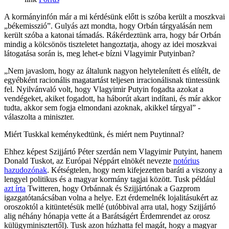
A kormányinfón már a mi kérdésünk előtt is szóba került a moszkvai
„békemisszió”. Gulyás azt mondta, hogy Orbán tárgyalásán nem
került szóba a katonai támadás. Rákérdeztünk arra, hogy bár Orbán
mindig a kölcsönös tiszteletet hangoztatja, ahogy az idei moszkvai
látogatása során is, meg lehet-e bízni Vlagyimir Putyinban?
„Nem javaslom, hogy az általunk nagyon helytelenített és elítélt, de
egyébként racionális magatartást teljesen irracionálisnak tüntessünk
fel. Nyilvánvaló volt, hogy Vlagyimir Putyin fogadta azokat a
vendégeket, akiket fogadott, ha háborút akart indítani, és már akkor
tudta, akkor sem fogja elmondani azoknak, akikkel tárgyal” -
válaszolta a miniszter.
Miért Tuskkal keménykedtünk, és miért nem Puytinnal?
Ehhez képest Szijjártó Péter szerdán nem Vlagyimir Putyint, hanem
Donald Tuskot, az Európai Néppárt elnökét nevezte
notórius
hazudozónak
. Kétségtelen, hogy nem kifejezetten baráti a viszony a
lengyel politikus és a magyar kormány tagjai között. Tusk például
azt írta
Twitteren, hogy Orbánnak és Szijjártónak a Gazprom
igazgatótanácsában volna a helye. Ezt érdemelnék lojalitásukért az
oroszoktól a kitüntetésük mellé (utóbbival arra utal, hogy Szijjártó
alig néhány hónapja vette át a Barátságért Érdemrendet az orosz
külügyminisztertől). Tusk azon húzhatta fel magát, hogy a magyar