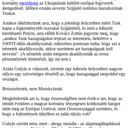
kormány
megtiltotta
az Ukrajnának küldött európai fegyverek
átengedését. Időben ezután nevezte Szijjártó notórius hazudozónak
Tuskot.
Amikor rákérdeztünk arra, hogy a jelenlegi helyzetben miért Tusk
kapta a legkeményebb szavakat Szijjártótól, és nem a háborút
kirobbantó Putyin, arra előbb Kovács Zoltán jegyezte meg, hogy
„amikor Tusk hazugságokat terjeszt az interneten, beleértve a
SWFIT-tiltás akadályozását, miközben pontosan tudta, hogy azt a
németek akadályozzák, akkor szerintem azt hazugságnak kell
nevezni”. (A németek aztán mégsem akadályozták az orosz
pénzintézetek büntetését, így mi sem.)
Aztán Gulyás is válaszolt, szerinte egy háborús helyzetben nagyon
súlyos egy szövetséges részéről az, hogy hazugsággal megvádol egy
országot.
Brüsszeleztek, nem Moszkváztak
Megkérdeztük azt is, hogy összességében nem érzik-e azt, hogy az
elmúlt években a magyar kormány lényegesen kritikusabb hangot
ütött meg az Európai Unióval, mint Oroszországgal szemben, és
hogy a fejlemények tükrében ez talán túlzás volt?
Gulyás szerint nem, mert - ahogy mondta - az alapmegállapítással