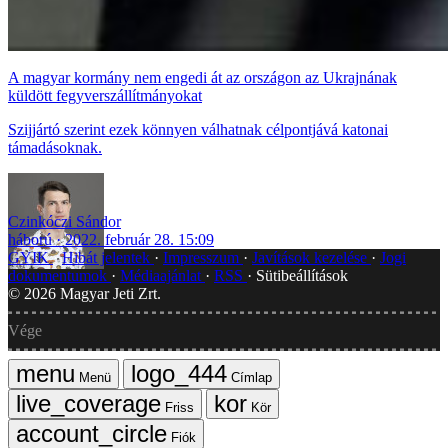
A magyar kormány nem engedi át az országon az Ukrajnának
küldött fegyverszállítmányokat
Szijjártó szerint ezek könnyen válhatnak célpontjává katonai
támadásoknak.
Czinkóczi Sándor
háború
2022. február 28. 15:09
GYIK
Hibát jelentek
Impresszum
Javítások kezelése
Jogi
dokumentumok
Médiaajánlat
RSS
Sütibeállítások
©
2026
Magyar Jeti Zrt.
Vége
Menü
Címlap
Friss
Kör
Fiók