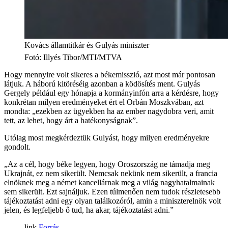
Kovács államtitkár és Gulyás miniszter
Fotó
:
Illyés Tibor/MTI/MTVA
Hogy mennyire volt sikeres a békemisszió, azt most már pontosan
látjuk. A háború kitöréséig azonban a ködösítés ment. Gulyás
Gergely például egy hónapja a kormányinfón arra a kérdésre, hogy
konkrétan milyen eredményeket ért el Orbán Moszkvában, azt
mondta: „ezekben az ügyekben ha az ember nagydobra veri, amit
tett, az lehet, hogy árt a hatékonyságnak”.
Utólag most megkérdeztük Gulyást, hogy milyen eredményekre
gondolt.
„Az a cél, hogy béke legyen, hogy Oroszország ne támadja meg
Ukrajnát, ez nem sikerült. Nemcsak nekünk nem sikerült, a francia
elnöknek meg a német kancellárnak meg a világ nagyhatalmainak
sem sikerült. Ezt sajnáljuk. Ezen túlmenően nem tudok részletesebb
tájékoztatást adni egy olyan találkozóról, amin a miniszterelnök volt
jelen, és legfeljebb ő tud, ha akar, tájékoztatást adni.”
Forrás