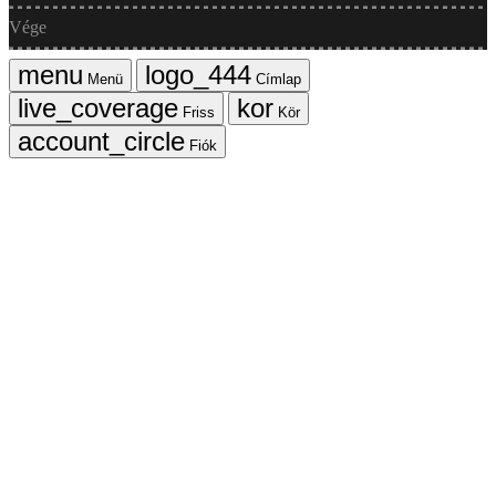
Vége
Menü
Címlap
Friss
Kör
Fiók