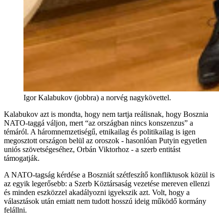
Igor Kalabukov (jobbra) a norvég nagykövettel.
Kalabukov azt is mondta, hogy nem tartja reálisnak, hogy Bosznia
NATO-taggá váljon, mert “az országban nincs konszenzus” a
témáról. A háromnemzetiségű, etnikailag és politikailag is igen
megosztott országon belül az oroszok - hasonlóan Putyin egyetlen
uniós szövetségeséhez, Orbán Viktorhoz - a szerb entitást
támogatják.
A NATO-tagság kérdése a Boszniát szétfeszítő konfliktusok közül is
az egyik legerősebb: a Szerb Köztársaság vezetése mereven ellenzi
és minden eszközzel akadályozni igyekszik azt. Volt, hogy a
választások után emiatt nem tudott hosszú ideig működő kormány
felállni.