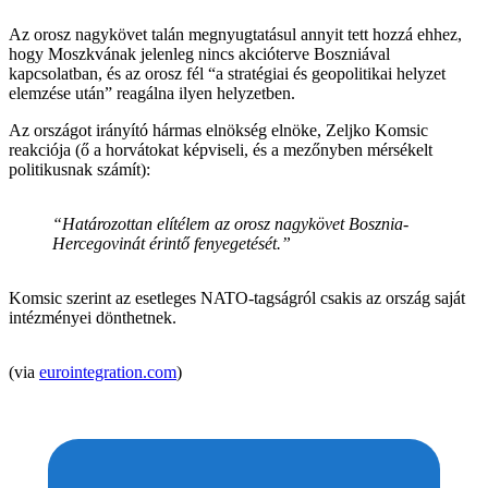
Az orosz nagykövet talán megnyugtatásul annyit tett hozzá ehhez,
hogy Moszkvának jelenleg nincs akcióterve Boszniával
kapcsolatban, és az orosz fél “a stratégiai és geopolitikai helyzet
elemzése után” reagálna ilyen helyzetben.
Az országot irányító hármas elnökség elnöke, Zeljko Komsic
reakciója (ő a horvátokat képviseli, és a mezőnyben mérsékelt
politikusnak számít):
“Határozottan elítélem az orosz nagykövet Bosznia-
Hercegovinát érintő fenyegetését.”
Komsic szerint az esetleges NATO-tagságról csakis az ország saját
intézményei dönthetnek.
(via
eurointegration.com
)