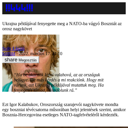
Ukrajna példájával fenyegette meg a NATO-ba vágyó Boszniát az
orosz nagykövet
Szily László
külfüld
2022. március 17. 11:10
Megosztás
“Ha be akarnak lépni valahová, az az országuk
belügye. De más kérdés a mi reakciónk. Hogy mit
várunk, azt Ukrajna példájával mutattuk meg. Ha
fenyegetés támad, válaszolunk rá.”
Ezt Igor Kalabukov, Oroszország szarajevói nagykövete mondta
egy boszniai tévécsatorna műsorában helyi jelentések szerint, amikor
Bosznia-Hercegovina esetleges NATO-tagfelvételéről kérdezték.