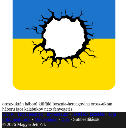
orosz-ukrán háború
külfüld
bosznia-hercegovina
orosz-ukrán
háború
igor
kalabukov
nato
fenyegetés
GYIK
Hibát jelentek
Impresszum
Javítások kezelése
Jogi
dokumentumok
Médiaajánlat
RSS
Sütibeállítások
©
2026
Magyar Jeti Zrt.