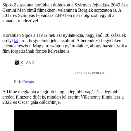
Sipos Zsuzsanna korábban dolgozott a Szárnyas fejvadász 2049 és a
Gemini Man című filmekben, valamint a Borgiák sorozaton is. A
2017-es Szárnyas fejvadász 2049-ben már dolgozott együtt a
kanadai rendezővel.
Korábban Sipos a HVG-nek azt nyilatkozta, nagyjából 20 százalék
esélyt
lát
arra, hogy elnyerjék a szobrot. A berendezést egyébként
jelentős részben Magyarországon gyártották le, ahogy hazánk volt a
film forgatásának fontos helyszíne is.
Forrás
A Dűne megkapta a legjobb hang, a legjobb vágás és a legjobb
eredeti filmzene díját is, minden jel szerint Villeneuve filmje lesz a
2022-es Oscar-gála csúcsfilmje.