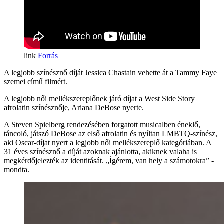
Forrás
A legjobb színésznő díját Jessica Chastain vehette át a Tammy Faye
szemei című filmért.
A legjobb női mellékszereplőnek járó díjat a West Side Story
afrolatin színésznője, Ariana DeBose nyerte.
A Steven Spielberg rendezésében forgatott musicalben éneklő,
táncoló, játszó DeBose az első afrolatin és nyíltan LMBTQ-színész,
aki Oscar-díjat nyert a legjobb női mellékszereplő kategóriában. A
31 éves színésznő a díját azoknak ajánlotta, akiknek valaha is
megkérdőjelezték az identitását. „Ígérem, van hely a számotokra” -
mondta.