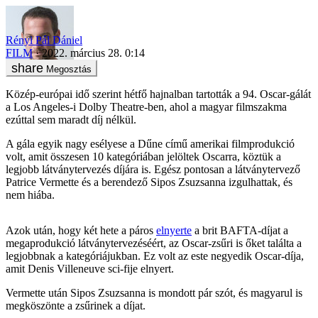
Rényi Pál Dániel
FILM
2022. március 28. 0:14
Megosztás
Közép-európai idő szerint hétfő hajnalban tartották a 94. Oscar-gálát
a Los Angeles-i Dolby Theatre-ben, ahol a magyar filmszakma
ezúttal sem maradt díj nélkül.
A gála egyik nagy esélyese a Dűne című amerikai filmprodukció
volt, amit összesen 10 kategóriában jelöltek Oscarra, köztük a
legjobb látványtervezés díjára is. Egész pontosan a látványtervező
Patrice Vermette és a berendező Sipos Zsuzsanna izgulhattak, és
nem hiába.
Azok után, hogy két hete a páros
elnyerte
a brit BAFTA-díjat a
megaprodukció látványtervezéséért, az Oscar-zsűri is őket találta a
legjobbnak a kategóriájukban. Ez volt az este negyedik Oscar-díja,
amit Denis Villeneuve sci-fije elnyert.
Vermette után Sipos Zsuzsanna is mondott pár szót, és magyarul is
megköszönte a zsűrinek a díjat.