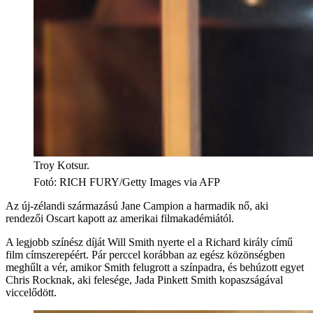
Troy Kotsur.
Fotó
:
RICH FURY/Getty Images via AFP
Az új-zélandi származású Jane Campion a harmadik nő, aki
rendezői Oscart kapott az amerikai filmakadémiától.
A legjobb színész díját Will Smith nyerte el a Richard király című
film címszerepéért. Pár perccel korábban az egész közönségben
meghűlt a vér, amikor Smith felugrott a színpadra, és behúzott egyet
Chris Rocknak, aki felesége, Jada Pinkett Smith kopaszságával
viccelődött.