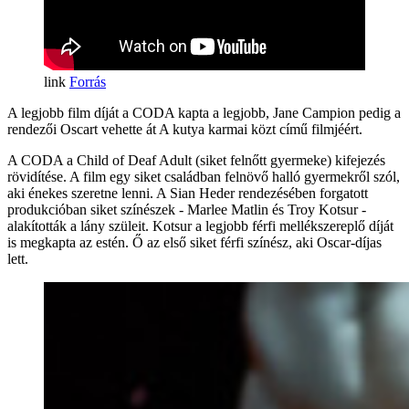
Forrás
A legjobb film díját a CODA kapta a legjobb, Jane Campion pedig a
rendezői Oscart vehette át A kutya karmai közt című filmjéért.
A CODA a Child of Deaf Adult (siket felnőtt gyermeke) kifejezés
rövidítése. A film egy siket családban felnövő halló gyermekről szól,
aki énekes szeretne lenni. A Sian Heder rendezésében forgatott
produkcióban siket színészek - Marlee Matlin és Troy Kotsur -
alakították a lány szüleit. Kotsur a legjobb férfi mellékszereplő díját
is megkapta az estén. Ő az első siket férfi színész, aki Oscar-díjas
lett.