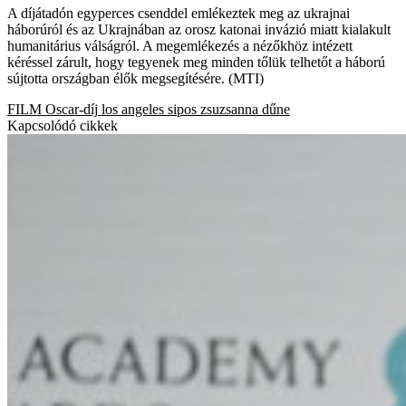
A díjátadón egyperces csenddel emlékeztek meg az ukrajnai
háborúról és az Ukrajnában az orosz katonai invázió miatt kialakult
humanitárius válságról. A megemlékezés a nézőkhöz intézett
kéréssel zárult, hogy tegyenek meg minden tőlük telhetőt a háború
sújtotta országban élők megsegítésére. (MTI)
FILM
Oscar-díj
los angeles
sipos zsuzsanna
dűne
Kapcsolódó cikkek