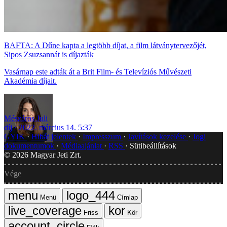
BAFTA: A Dűne kapta a legtöbb díjat, a film látványtervezőjét,
Sipos Zsuzsannát is díjazták
Vasárnap este adták át a Brit Film- és Televíziós Művészeti
Akadémia díjait.
Mészáros Juli
díj
2022. március 14. 5:37
GYIK
Hibát jelentek
Impresszum
Javítások kezelése
Jogi
dokumentumok
Médiaajánlat
RSS
Sütibeállítások
©
2026
Magyar Jeti Zrt.
Vége
Menü
Címlap
Friss
Kör