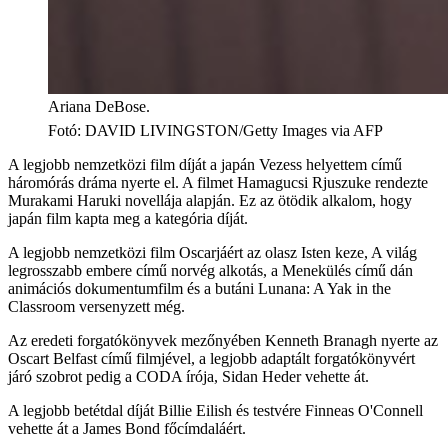
Ariana DeBose.
Fotó
:
DAVID LIVINGSTON/Getty Images via AFP
A legjobb nemzetközi film díját a japán Vezess helyettem című
háromórás dráma nyerte el. A filmet Hamagucsi Rjuszuke rendezte
Murakami Haruki novellája alapján. Ez az ötödik alkalom, hogy
japán film kapta meg a kategória díját.
A legjobb nemzetközi film Oscarjáért az olasz Isten keze, A világ
legrosszabb embere című norvég alkotás, a Menekülés című dán
animációs dokumentumfilm és a butáni Lunana: A Yak in the
Classroom versenyzett még.
Az eredeti forgatókönyvek mezőnyében Kenneth Branagh nyerte az
Oscart Belfast című filmjével, a legjobb adaptált forgatókönyvért
járó szobrot pedig a CODA írója, Sidan Heder vehette át.
A legjobb betétdal díját Billie Eilish és testvére Finneas O'Connell
vehette át a James Bond főcímdaláért.