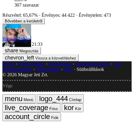
307
szavazat
Részvétel:
65,67%
Érvényes:
44 422
Érvénytelen:
473
Bővebben a kerületről
Haszán Zoltán
2022. április 3. 21:33
Megosztás
Vissza a közvetítéshez
GYIK
Hibát jelentek
Impresszum
Javítások kezelése
Jogi
dokumentumok
Médiaajánlat
RSS
Sütibeállítások
©
2026
Magyar Jeti Zrt.
Vége
Menü
Címlap
Friss
Kör
Fiók