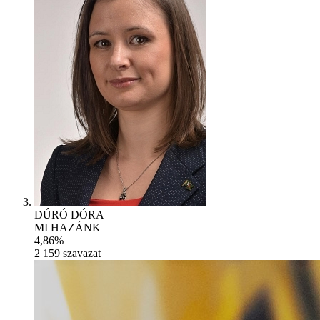
DÚRÓ DÓRA
MI HAZÁNK
4,86%
2 159
szavazat