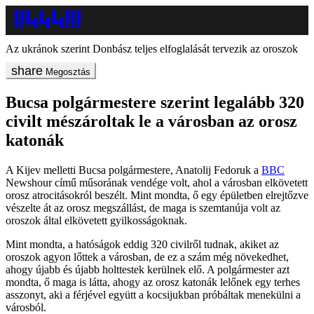
Az ukránok szerint Donbász teljes elfoglalását tervezik az oroszok
Megosztás
Bucsa polgármestere szerint legalább 320
civilt mészároltak le a városban az orosz
katonák
A Kijev melletti Bucsa polgármestere, Anatolij Fedoruk a
BBC
Newshour című műsorának vendége volt, ahol a városban elkövetett
orosz atrocitásokról beszélt. Mint mondta, ő egy épületben elrejtőzve
vészelte át az orosz megszállást, de maga is szemtanúja volt az
oroszok által elkövetett gyilkosságoknak.
Mint mondta, a hatóságok eddig 320 civilről tudnak, akiket az
oroszok agyon lőttek a városban, de ez a szám még növekedhet,
ahogy újabb és újabb holttestek kerülnek elő. A polgármester azt
mondta, ő maga is látta, ahogy az orosz katonák lelőnek egy terhes
asszonyt, aki a férjével együtt a kocsijukban próbáltak menekülni a
városból.