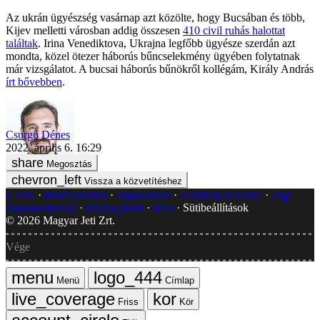
Az ukrán ügyészség vasárnap azt közölte, hogy Bucsában és több,
Kijev melletti városban addig összesen
410 civil ruhás halottat
találtak
. Irina Venediktova, Ukrajna legfőbb ügyésze szerdán azt
mondta, közel ötezer háborús bűncselekmény ügyében folytatnak
már vizsgálatot. A bucsai háborús bűnökről kollégám, Király András
írt bővebben
.
Csurgó Dénes
2022. április 6. 16:29
Megosztás
Vissza a közvetítéshez
GYIK
Hibát jelentek
Impresszum
Javítások kezelése
Jogi
dokumentumok
Médiaajánlat
RSS
Sütibeállítások
©
2026
Magyar Jeti Zrt.
Vége
Menü
Címlap
Friss
Kör