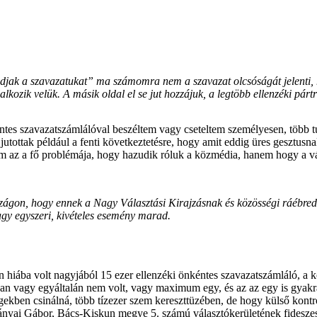
djak a szavazatukat” ma számomra nem a szavazat olcsóságát jelenti, h
lkozik velük. A másik oldal el se jut hozzájuk, a legtöbb ellenzéki párt
kéntes szavazatszámlálóval beszéltem vagy cseteltem személyesen, több
utottak például a fenti következtetésre, hogy amit eddig üres gesztusn
 nem az a fő problémája, hogy hazudik róluk a közmédia, hanem hogy a v
zágon, hogy ennek a Nagy Választási Kirajzásnak és közösségi ráébredé
vagy egyszeri, kivételes esemény marad.
iába volt nagyjából 15 ezer ellenzéki önkéntes szavazatszámláló, a ko
ban vagy egyáltalán nem volt, vagy maximum egy, és az az egy is gyakra
égekben csinálná, több tízezer szem kereszttüzében, de hogy külső kontro
 Bányai Gábor, Bács-Kiskun megye 5. számú választókerületének fideszes