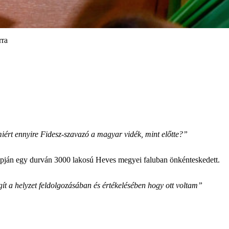
rra
iért ennyire Fidesz-szavazó a magyar vidék, mint előtte?”
 napján egy durván 3000 lakosú Heves megyei faluban önkénteskedett.
ít a helyzet feldolgozásában és értékelésében hogy ott voltam”