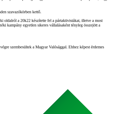
inden szavazókörben kettő.
oldalról a 20k22 készítette fel a pártaktivistákat, illetve a most
enzéki kampány egyetlen sikeres vállalásaként tényleg összejött a
k végre szembesültek a Magyar Valósággal. Ehhez képest érdemes