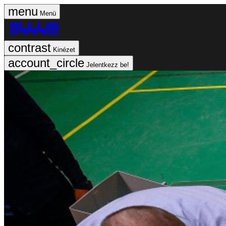
Menü
Kinézet
Jelentkezz be!