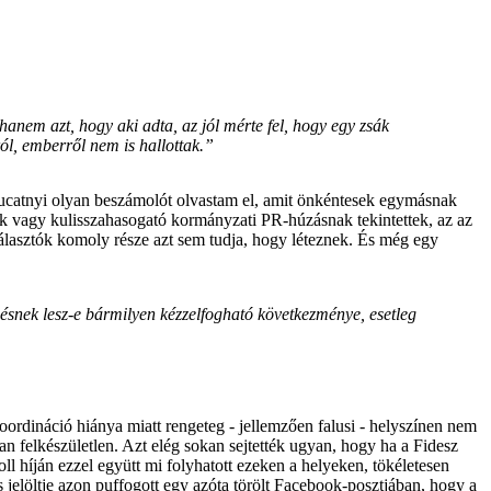
anem azt, hogy aki adta, az jól mérte fel, hogy egy zsák
ról, emberről nem is hallottak.”
 tucatnyi olyan beszámolót olvastam el, amit önkéntesek egymásnak
ak vagy kulisszahasogató kormányzati PR-húzásnak tekintettek, az az
álasztók komoly része azt sem tudja, hogy léteznek. És még egy
snek lesz-e bármilyen kézzelfogható következménye, esetleg
ordináció hiánya miatt rengeteg - jellemzően falusi - helyszínen nem
n felkészületlen. Azt elég sokan sejtették ugyan, hogy ha a Fidesz
ll híján ezzel együtt mi folyhatott ezeken a helyeken, tökéletesen
 jelöltje azon puffogott egy azóta törölt Facebook-posztjában, hogy a