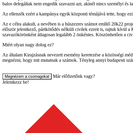
balos delegáltak nem engedik szavazni azt, akinél nincs személyi és l
Az ellenzék ezért a kampánya egyik központi témájává tette, hogy ezú
Az e célra alakult, a nevében is a húszezres számot említő 20k22 projek
először jelentkező, pártkötődés nélküli civilek ezreit is, rajtuk kívül
szavazókörönként átlagosan legalább 2 önkéntes. Köszönhetően a civ
Miért olyan nagy dolog ez?
Az általam Kirajzásnak nevezett esemény keretezése a közösségi méd
megnézni, hogy mit mutatnak a számok. Tényleg annyi budapesti szám
Már előfizetőnk vagy?
Megnézem a csomagokat
Jelentkezz be!