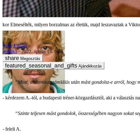
Elmesélték, milyen borzalmas az életük, majd leszavaztak a Vikto
Szily László
politika
2022. április 15. 6:26
Megosztás
Ajándékozás
“Most, a szavazatszámlálás után mást gondolsz-e arról, hogy m
- kérdezem A.-tól, a budapesti tréner-közgazdásztól, aki a választás
“Szinte teljesen mást gondolok, összességében nagyon sokat seg
- feleli A.