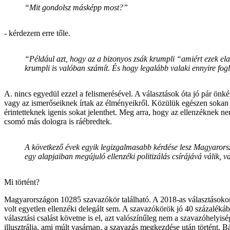
“Mit gondolsz másképp most?”
- kérdezem erre tőle.
“Például azt, hogy az a bizonyos zsák krumpli “amiért ezek ela
krumpli is valóban számít. És hogy legalább valaki ennyire fogla
A. nincs egyedül ezzel a felismerésével. A választások óta jó pár ön
vagy az ismerőseiknek írtak az élményeikről. Közülük egészen sokan j
érintetteknek igenis sokat jelenthet. Meg arra, hogy az ellenzéknek
csomó más dologra is ráébredtek.
A következő évek egyik legizgalmasabb kérdése lesz Magyarors
egy alapjaiban megújuló ellenzéki politizálás csírájává válik, 
Mi történt?
Magyarországon 10285 szavazókör található. A 2018-as választásokon h
volt egyetlen ellenzéki delegált sem. A szavazókörök jó 40 százaléká
választási csalást követne is el, azt valószínűleg nem a szavazóhelyis
illusztrálja, ami múlt vasárnap, a szavazás megkezdése után történt.