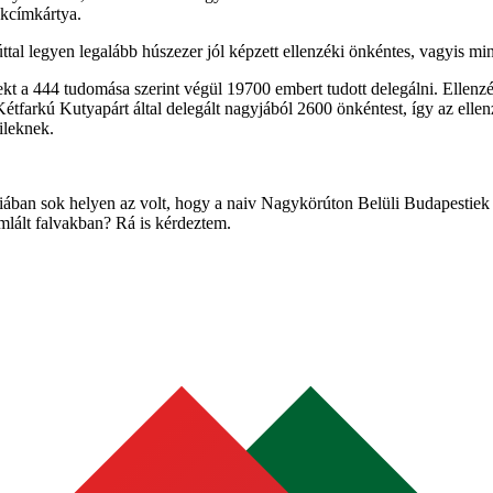
akcímkártya.
ttal legyen legalább húszezer jól képzett ellenzéki önkéntes, vagyis m
t a 444 tudomása szerint végül 19700 embert tudott delegálni. Ellenzéki 
 a Kétfarkú Kutyapárt által delegált nagyjából 2600 önkéntest, így az ell
ileknek.
iában sok helyen az volt, hogy a naiv Nagykörúton Belüli Budapestie
lált falvakban? Rá is kérdeztem.