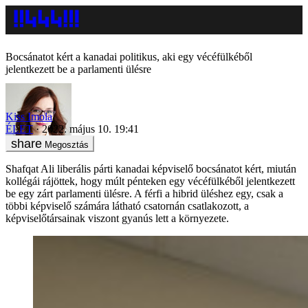
Bocsánatot kért a kanadai politikus, aki egy vécéfülkéből
jelentkezett be a parlamenti ülésre
Kiss Imola
ÉLET
2022. május 10. 19:41
Megosztás
Shafqat Ali liberális párti kanadai képviselő bocsánatot kért, miután
kollégái rájöttek, hogy múlt pénteken egy vécéfülkéből jelentkezett
be egy zárt parlamenti ülésre. A férfi a hibrid üléshez egy, csak a
többi képviselő számára látható csatornán csatlakozott, a
képviselőtársainak viszont gyanús lett a környezete.