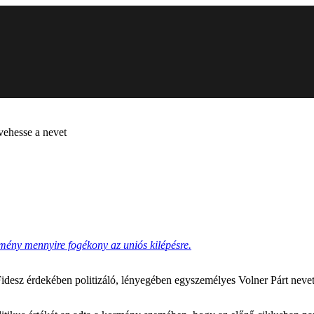
lvehesse a nevet
emény mennyire fogékony az uniós kilépésre.
a Fidesz érdekében politizáló, lényegében egyszemélyes Volner Párt nevet