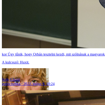
Úgy tűnik, hogy Orbán tesztelni kezdi, mit szólnának a magyarok
A kulcsszó: Huxit.
Szily László
publicisztika
2022. május 9. 10:24
Friss