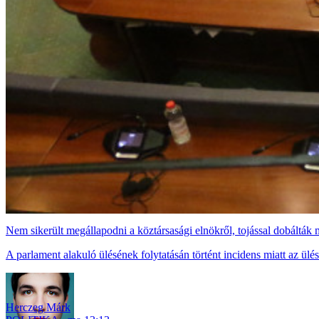
Nem sikerült megállapodni a köztársasági elnökről, tojással dobáltá
A parlament alakuló ülésének folytatásán történt incidens miatt az ülést
Herczeg Márk