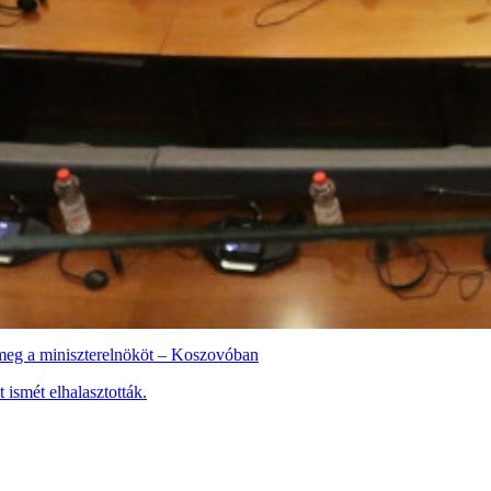
k meg a miniszterelnököt – Koszovóban
 ismét elhalasztották.