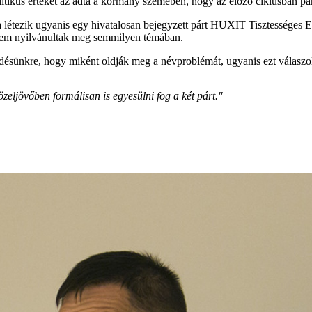
itikus értékét az adta a kormány szemében, hogy az előző ciklusban par
étezik ugyanis egy hivatalosan bejegyzett párt HUXIT Tisztességes Eur
 nem nyilvánultak meg semmilyen témában.
érdésünkre, hogy miként oldják meg a névproblémát, ugyanis ezt válaszo
zeljövőben formálisan is egyesülni fog a két párt."