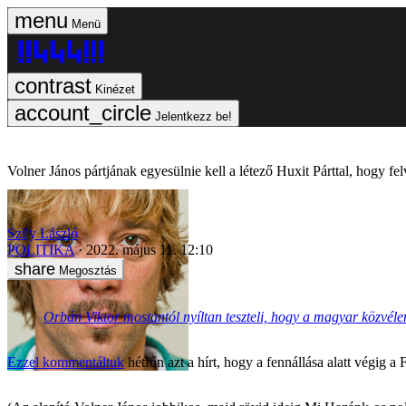
Menü
Kinézet
Jelentkezz be!
Volner János pártjának egyesülnie kell a létező Huxit Párttal, hogy fe
Szily László
POLITIKA
2022. május 11. 12:10
Megosztás
Orbán Viktor mostantól nyíltan teszteli, hogy a magyar közvél
Ezzel kommentáltuk
hétfőn azt a hírt, hogy a fennállása alatt végig 