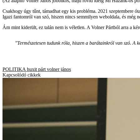
(Az alapító Volner János jobbikos, majd rövid ideig Mi Hazánk-os pol
Csakhogy úgy tűnt, támadhat egy kis probléma. 2021 szeptembere óta l
Igazi fantomról van szó, hiszen nincs semmilyen weboldala, és még
Ám mint kiderült, ez talán nem is véletlen. A Volner Pártból arra a k
"Természetesen tudunk róla, hiszen a barátainkról van szó. A kö
POLITIKA
huxit párt
volner jános
Kapcsolódó cikkek