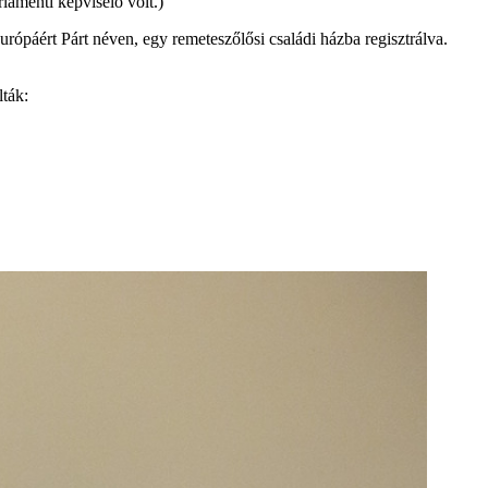
lamenti képviselő volt.)
ópáért Párt néven, egy remeteszőlősi családi házba regisztrálva.
lták: