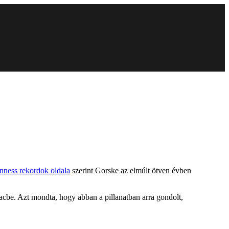
nness rekordok oldala
szerint Gorske az elmúlt ötven évben
cbe. Azt mondta, hogy abban a pillanatban arra gondolt,