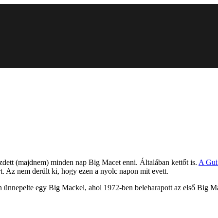
zdett (majdnem) minden nap Big Macet enni. Általában kettőt is.
A Gui
. Az nem derült ki, hogy ezen a nyolc napon mit evett.
ünnepelte egy Big Mackel, ahol 1972-ben beleharapott az első Big Ma