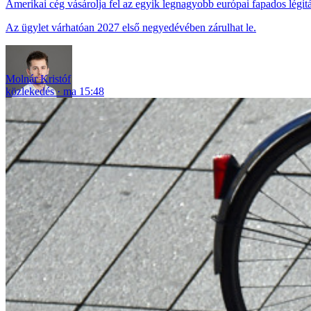
Amerikai cég vásárolja fel az egyik legnagyobb európai fapados légitá
Az ügylet várhatóan 2027 első negyedévében zárulhat le.
Molnár Kristóf
közlekedés
ma 15:48