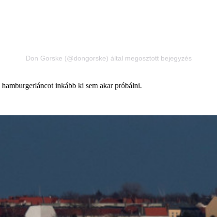
Don Gorske (@dongorske) által megosztott bejegyzés
hamburgerláncot inkább ki sem akar próbálni.