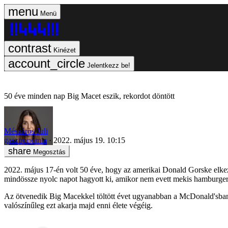
Menü
Kinézet
Jelentkezz be!
50 éve minden nap Big Macet eszik, rekordot döntött
Mészáros Juli
gasztronómia
2022. május 19. 10:15
Megosztás
2022. május 17-én volt 50 éve, hogy az amerikai Donald Gorske elke
mindössze nyolc napot hagyott ki, amikor nem evett mekis hamburgert
Az ötvenedik Big Macekkel töltött évet ugyanabban a McDonald'sban 
valószínűleg ezt akarja majd enni élete végéig.