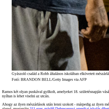
Gyászoló család a Robb általános iskolában elkövetett mészárlá
Fotó
:
BRANDON BELL/Getty Images via AFP
Ramos két olyan puskával gyilkolt, amelyeket 18. születésnapján vásáro
nyíltan is lehet viselni az utcán.
Ahogy az ilyen mészárlások után lenni szokott - márpedig az ilyen mé
alapul, mostanáig
311 ezer, másfél Debrecennyi amerikai iskolás élhete