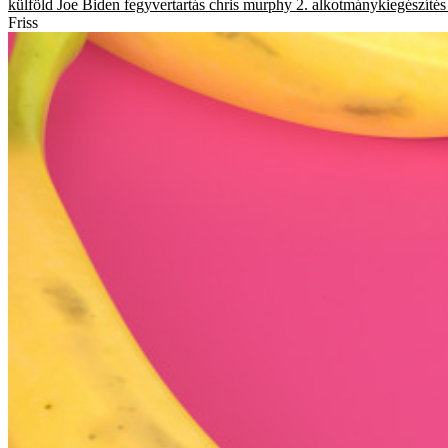
külföld
Joe Biden
fegyvertartás
chris murphy
2. alkotmánykiegészítés
Friss