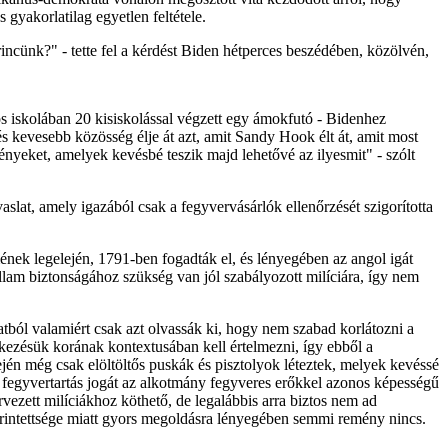
gyakorlatilag egyetlen feltétele.
incünk?" - tette fel a kérdést Biden hétperces beszédében, közölvén,
 iskolában 20 kisiskolással végzett egy ámokfutó - Bidenhez
 kevesebb közösség élje át azt, amit Sandy Hook élt át, amit most
nyeket, amelyek kevésbé teszik majd lehetővé az ilyesmit" - szólt
aslat, amely igazából csak a fegyvervásárlók ellenőrzését szigorította
nek legelején, 1791-ben fogadták el, és lényegében az angol igát
llam biztonságához szükség van jól szabályozott milíciára, így nem
tból valamiért csak azt olvassák ki, hogy nem szabad korlátozni a
tkezésük korának kontextusában kell értelmezni, így ebből a
ején még csak elöltöltős puskák és pisztolyok léteztek, melyek kevéssé
 fegyvertartás jogát az alkotmány fegyveres erőkkel azonos képességű
ervezett milíciákhoz köthető, de legalábbis arra biztos nem ad
érintettsége miatt gyors megoldásra lényegében semmi remény nincs.