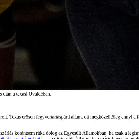
s után a texasi Uvaldéban.
lt. Texas erősen fegyvertartáspárti állam, ott megközelítőleg ennyi a f
szárlás korántsem ritka dolog az Egyesült Államokban, ha csak a legism
tt át iskolai ámokfutást
-, az Egyesült Államokban máris heves, republ