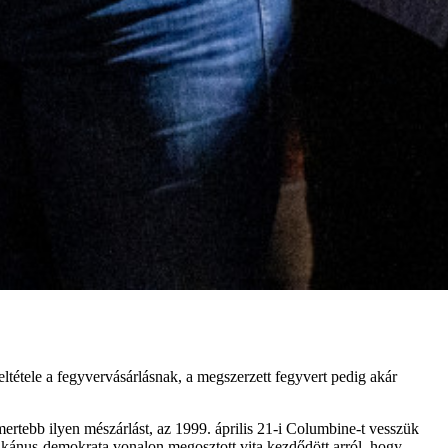
eltétele a fegyvervásárlásnak, a megszerzett fegyvert pedig akár
ertebb ilyen mészárlást, az 1999. április 21-i Columbine-t vesszük
ikánus-demokrata vonalon megosztott vita kezdődött arról, hogy