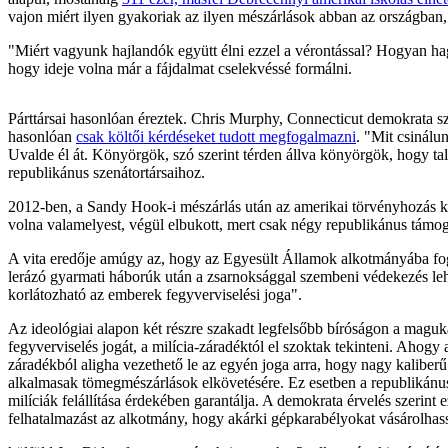
vajon miért ilyen gyakoriak az ilyen mészárlások abban az országban, a
"Miért vagyunk hajlandók együtt élni ezzel a vérontással? Hogyan hagy
hogy ideje volna már a fájdalmat cselekvéssé formálni.
Párttársai hasonlóan éreztek. Chris Murphy, Connecticut demokrata 
hasonlóan
csak költői kérdéseket tudott megfogalmazni
. "Mit csinálu
Uvalde él át. Könyörgök, szó szerint térden állva könyörgök, hogy ta
republikánus szenátortársaihoz.
2012-ben, a Sandy Hook-i mészárlás után az amerikai törvényhozás kis h
volna valamelyest, végül elbukott, mert csak négy republikánus támo
A vita eredője amúgy az, hogy az Egyesült Államok alkotmányába fogl
lerázó gyarmati háborúk után a zsarnoksággal szembeni védekezés lehe
korlátozható az emberek fegyverviselési joga".
Az ideológiai alapon két részre szakadt legfelsőbb bíróságon a maguk
fegyverviselés jogát, a milícia-záradéktól el szoktak tekinteni. Ahog
záradékból aligha vezethető le az egyén joga arra, hogy nagy kaliberű
alkalmasak tömegmészárlások elkövetésére. Ez esetben a republikánus
milíciák felállítása érdekében garantálja. A demokrata érvelés szerint 
felhatalmazást az alkotmány, hogy akárki gépkarabélyokat vásárolhas