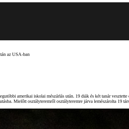
s után az USA-ban
 legutóbbi amerikai iskolai mészárlás után. 19 diák és két tanár vesztette
sba. Mielőtt osztályteremről osztályteremre járva lemészárolta 19 társ