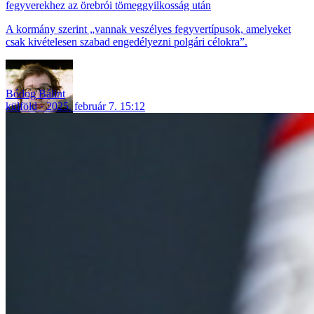
fegyverekhez az örebrói tömeggyilkosság után
A kormány szerint „vannak veszélyes fegyvertípusok, amelyeket
csak kivételesen szabad engedélyezni polgári célokra”.
Bódog Bálint
külföld
2025. február 7. 15:12