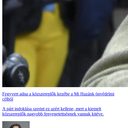
Fegyvert adna a közszereplők kezébe a Mi Hazánk önvédelmi
célból
A párt indoklása szerint ez azért kellene, mert a kiemelt
közszereplők nagyobb fenyegetettségnek vannak kitéve.