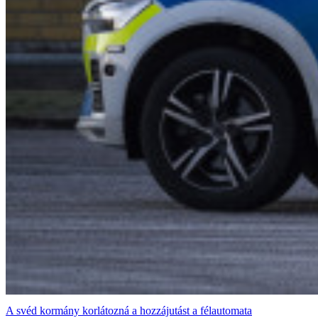
A svéd kormány korlátozná a hozzájutást a félautomata