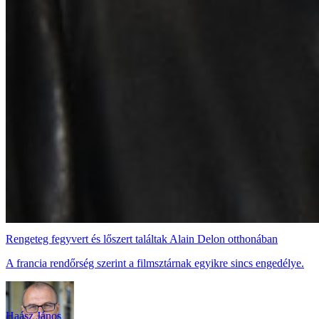
Rengeteg fegyvert és lőszert találtak Alain Delon otthonában
A francia rendőrség szerint a filmsztárnak egyikre sincs engedélye.
Haász János