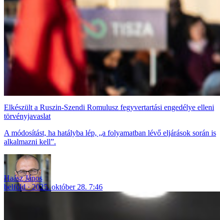
Elkészült a Ruszin-Szendi Romulusz fegyvertartási engedélye elleni
törvényjavaslat
A módosítást, ha hatályba lép, „a folyamatban lévő eljárások során is
alkalmazni kell”.
Haász János
belföld
2025. október 28. 7:46