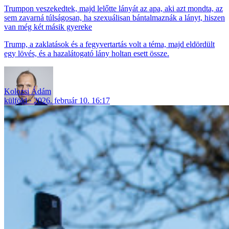
Trumpon veszekedtek, majd lelőtte lányát az apa, aki azt mondta, az
sem zavarná túlságosan, ha szexuálisan bántalmaznák a lányt, hiszen
van még két másik gyereke
Trump, a zaklatások és a fegyvertartás volt a téma, majd eldördült
egy lövés, és a hazalátogató lány holtan esett össze.
Kolozsi Ádám
külföld
2026. február 10. 16:17