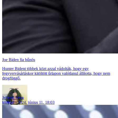
Joe Biden fia bűnös
Hunter Bident többek közt azzal vádolták, hogy egy
fegyvervásárláskor kitöltött űrlapon valótlanul állította, hogy nem
drogfüggő.
Jelinek Anna
külföld
2024. június 11. 18:03