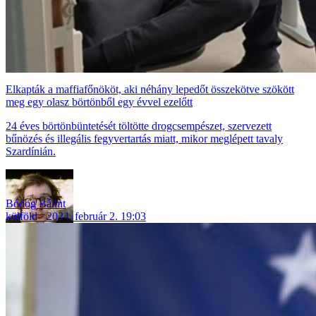
Elkapták a maffiafőnököt, aki néhány lepedőt összekötve szökött
meg egy olasz börtönből egy évvel ezelőtt
24 éves börtönbüntetését töltötte drogcsempészet, szervezett
bűnözés és illegális fegyvertartás miatt, mikor meglépett tavaly
Szardínián.
Bódog Bálint
külföld
2024. február 2. 19:03