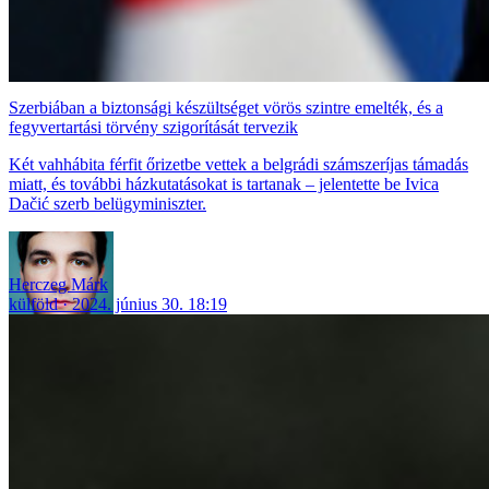
Szerbiában a biztonsági készültséget vörös szintre emelték, és a
fegyvertartási törvény szigorítását tervezik
Két vahhábita férfit őrizetbe vettek a belgrádi számszeríjas támadás
miatt, és további házkutatásokat is tartanak – jelentette be Ivica
Dačić szerb belügyminiszter.
Herczeg Márk
külföld
2024. június 30. 18:19