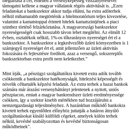
megtartása a cél, emellett a versenyképesség visszanyerésével
támogatni kellene a magyar vállalatok régiós aktivitását is. „Ezen
feladatokat a bankszektor akkor tudja ellátni, ha extra adóterhek
nélkül mihamarabb megtörténik a hitelmoratórium teljes kivezetése,
valamint a kamatstoppal érintett hitelek kamatszintjének a piaci
szinthez történő felzárkóztatása. A magyarországi bankszektor
nyereségességét csak hosszabb távon lehet megítélni. Az elmúlt 12
évben, osztalékok nélkül, 1%-os tőkearányos nyereséget ért el a
bankszektor. A bankszektor a legkedvezőbb üzleti környezetben is 1
számjegyű nyereséget ért el, amit jellemzően az üzleti aktivitás
fokozására és fejlesztésre fordított, azaz a versengő, sokszereplős
bankszektorban extra profit nem keletkezhet.”
Mint írják, „a pénzügyi szolgáltatókra kivetett extra adók tovább
csökkentik a bankszektor hatékonyságát, hitelezési képességét és
növelik céltartalék képzési feladatát. Az extra terhek a hazai bankok
számára már árazási versenyhátrányt jelentenek a nyitott, uniós
pénzpiacon, emiatt a magyar bankrendszer üzleti eredményessége
csökken, így a szektor kisebb mértékben tud hozzájárulni a
nemzetgazdasági teljesítményhez. A hazánkban működő bankokra
kivetett terhek egyenlőtlen előnyhöz juttatják a határon átnyúló
szolgáltatásokat kínáló külföldi cégeket, amelyek külön terhek
nélkül, kevésbé szabályozottan és kevésbé biztonságosan
működhetnek”.