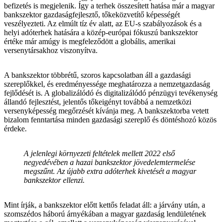
befizetés is megjelenik. Így a terhek összesített hatása már a magyar
bankszektor gazdaságfejlesztő, tőkeközvetítő képességét
veszélyezteti. Az elmúlt tíz év alatt, az EU-s szabályozások és a
helyi adóterhek hatására a közép-európai fókuszú bankszektor
értéke már amúgy is megfeleződött a globális, amerikai
versenytársakhoz viszonyítva.
A bankszektor többrétű, szoros kapcsolatban áll a gazdasági
szereplőkkel, és eredményessége meghatározza a nemzetgazdaság
fejlődését is. A globalizálódó és digitalizálódó pénzügyi tevékenység
állandó fejlesztést, jelentős tőkeigényt továbbá a nemzetközi
versenyképesség megőrzését kívánja meg. A bankszektorba vetett
bizalom fenntartása minden gazdasági szereplő és döntéshozó közös
érdeke.
A jelenlegi környezeti feltételek mellett 2022 első
negyedévében a hazai bankszektor jövedelemtermelése
megszűnt. Az újabb extra adóterhek kivetését a magyar
bankszektor ellenzi.
Mint írják, a bankszektor előtt kettős feladat áll: a járvány után, a
szomszédos háború árnyékában a magyar gazdaság lendületének