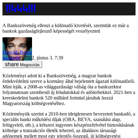
A Bankszövetség ellenzi a különadó kivetését, szerintük ez már a
bankok gazdaságfejlesztő képességét veszélyezteti
Horváth Bence
gazdaság
2022. június 3. 7:39
Megosztás
Közleményt adott ki a Bankszövetség, a magyar bankok
érdekvédelmi szerve a kormány által bejelentett ágazati különadóról.
Mint írják, a 2008-as világgazdasági válság óta a bankszektor
folyamatosan szembesül új feladatokkal és adóterhekkel. 2021-ben a
kereskedelmi bankok 520 milliárd forinttal járultak hozzá
Magyarország költségvetéséhez.
Közleményük szerint a 2010-ben ideiglenesen bevezetett bankadó, a
speciális banki működési díjak (OBA, BEVA, szanálási alap,
felügyeleti, stb.), a kétszeri ingyenes készpénzfelvétel biztosításának
költsége a tranzakciós illeték teherrel, az általános társasági
adónemek mellett most egy jelentős összegű, új költségvetési